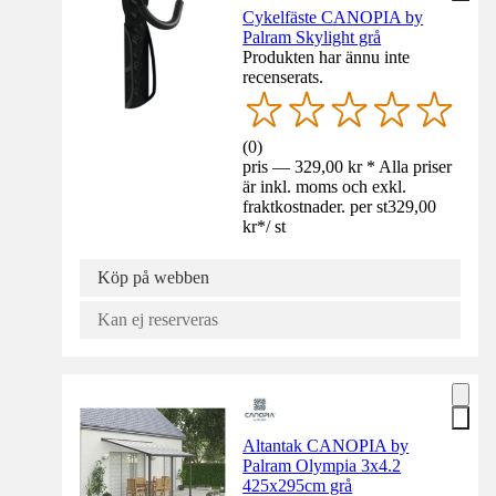
Cykelfäste CANOPIA by
Palram Skylight grå
Produkten har ännu inte
recenserats.
(
0
)
pris — 329,00 kr * Alla priser
är inkl. moms och exkl.
fraktkostnader. per st
329,00
kr
*
/
st
Köp på webben
Kan ej reserveras
Altantak CANOPIA by
Palram Olympia 3x4.2
425x295cm grå