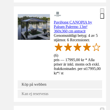
Paviljong CANOPIA by
Palram Palermo 13m²
360x360 cm antracit
Genomsnittligt betyg: 4 av 5
stjärnor. 6 Recensioner.
(
6
)
pris — 17995,00 kr * Alla
priser är inkl. moms och exkl.
fraktkostnader. per st
17995,00
kr
*
/
st
Köp på webben
Kan ej reserveras