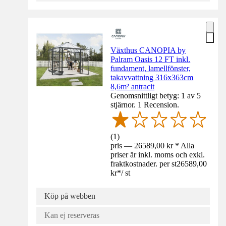
Växthus CANOPIA by
Palram Oasis 12 FT inkl.
fundament, lamellfönster,
takavvattning 316x363cm
8,6m² antracit
Genomsnittligt betyg: 1 av 5
stjärnor. 1 Recension.
(
1
)
pris — 26589,00 kr * Alla
priser är inkl. moms och exkl.
fraktkostnader. per st
26589,00
kr
*
/
st
Köp på webben
Kan ej reserveras