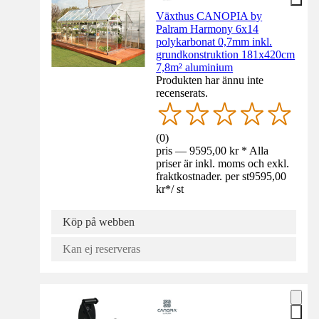
Växthus CANOPIA by
Palram Harmony 6x14
polykarbonat 0,7mm inkl.
grundkonstruktion 181x420cm
7,8m² aluminium
Produkten har ännu inte
recenserats.
(
0
)
pris — 9595,00 kr * Alla
priser är inkl. moms och exkl.
fraktkostnader. per st
9595,00
kr
*
/
st
Köp på webben
Kan ej reserveras