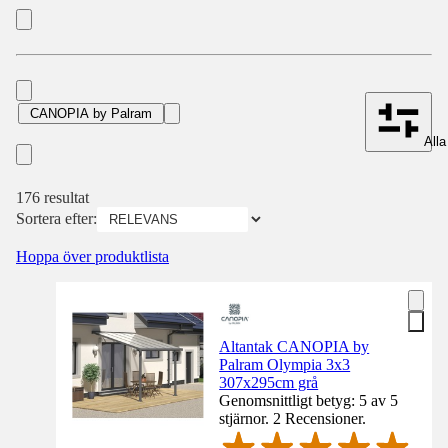
CANOPIA by Palram
Alla 
176 resultat
Sortera efter:
Hoppa över produktlista
Altantak CANOPIA by
Palram Olympia 3x3
307x295cm grå
Genomsnittligt betyg: 5 av 5
stjärnor. 2 Recensioner.