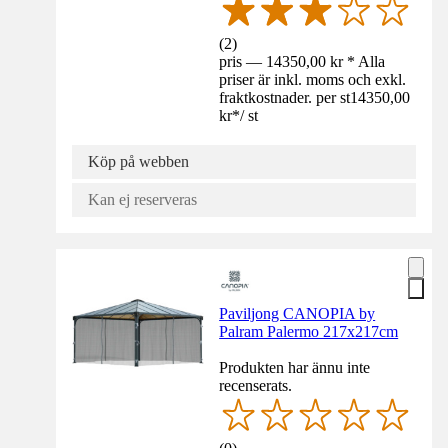
(
2
)
pris — 14350,00 kr * Alla
priser är inkl. moms och exkl.
fraktkostnader. per st
14350,00
kr
*
/
st
Köp på webben
Kan ej reserveras
Paviljong CANOPIA by
Palram Palermo 217x217cm
Produkten har ännu inte
recenserats.