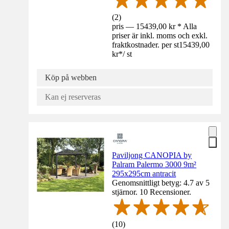
(
2
)
pris — 15439,00 kr * Alla
priser är inkl. moms och exkl.
fraktkostnader. per st
15439,00
kr
*
/
st
Köp på webben
Kan ej reserveras
Paviljong CANOPIA by
Palram Palermo 3000 9m²
295x295cm antracit
Genomsnittligt betyg: 4.7 av 5
stjärnor. 10 Recensioner.
(
10
)