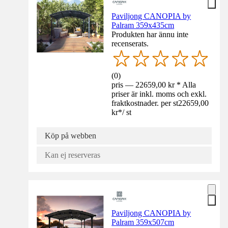
Paviljong CANOPIA by
Palram 359x435cm
Produkten har ännu inte
recenserats.
(
0
)
pris — 22659,00 kr * Alla
priser är inkl. moms och exkl.
fraktkostnader. per st
22659,00
kr
*
/
st
Köp på webben
Kan ej reserveras
Paviljong CANOPIA by
Palram 359x507cm