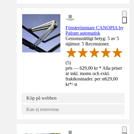
Fönsteröppnare CANOPIA by
Palram automatisk
Genomsnittligt betyg: 5 av 5
stjärnor. 5 Recensioner.
(
5
)
pris — 629,00 kr * Alla priser
är inkl. moms och exkl.
fraktkostnader. per st
629,00
kr
*
/
st
Köp på webben
Kan ej reserveras