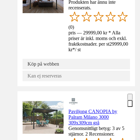
Produkten har ännu inte
recenserats.
(
0
)
pris — 29999,00 kr * Alla
priser är inkl. moms och exkl.
fraktkostnader. per st
29999,00
kr
*
/
st
Köp på webben
Kan ej reserveras
Paviljong CANOPIA by
Palram Milano 3000
309x309cm grå
Genomsnittligt betyg: 3 av 5
stjärnor. 2 Recensioner.