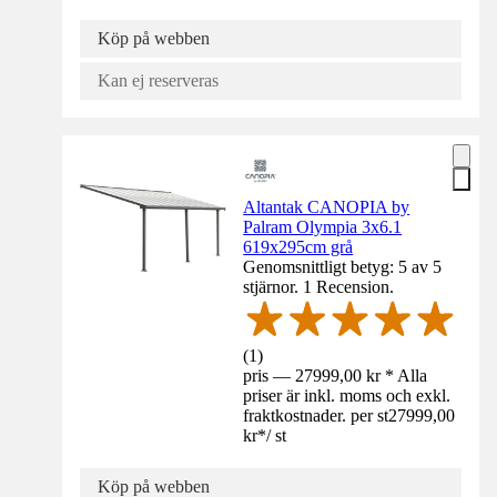
Köp på webben
Kan ej reserveras
Altantak CANOPIA by
Palram Olympia 3x6.1
619x295cm grå
Genomsnittligt betyg: 5 av 5
stjärnor. 1 Recension.
(
1
)
pris — 27999,00 kr * Alla
priser är inkl. moms och exkl.
fraktkostnader. per st
27999,00
kr
*
/
st
Köp på webben