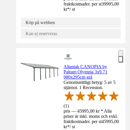
fraktkostnader. per st
39995,00
kr
*
/
st
Köp på webben
Kan ej reserveras
Altantak CANOPIA by
Palram Olympia 3x9.71
980x295cm grå
Genomsnittligt betyg: 5 av 5
stjärnor. 1 Recension.
(
1
)
pris — 45995,00 kr * Alla
priser är inkl. moms och exkl.
fraktkostnader. per st
45995,00
kr
*
/
st