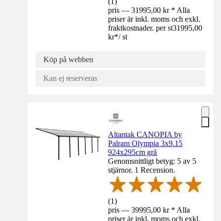
(
1
)
pris — 31995,00 kr * Alla
priser är inkl. moms och exkl.
fraktkostnader. per st
31995,00
kr
*
/
st
Köp på webben
Kan ej reserveras
Altantak CANOPIA by
Palram Olympia 3x9.15
924x295cm grå
Genomsnittligt betyg: 5 av 5
stjärnor. 1 Recension.
(
1
)
pris — 39995,00 kr * Alla
priser är inkl. moms och exkl.