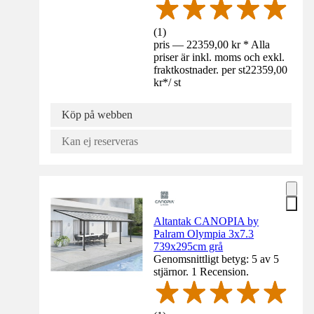
(
1
)
pris — 22359,00 kr * Alla
priser är inkl. moms och exkl.
fraktkostnader. per st
22359,00
kr
*
/
st
Köp på webben
Kan ej reserveras
Altantak CANOPIA by
Palram Olympia 3x7.3
739x295cm grå
Genomsnittligt betyg: 5 av 5
stjärnor. 1 Recension.