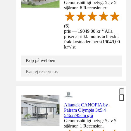
Genomsnittligt betyg: 5 av 5
stjärnor. 6 Recensioner.
(
6
)
pris — 19049,00 kr * Alla
priser är inkl. moms och exkl.
fraktkostnader. per st
19049,00
kr
*
/
st
Köp på webben
Kan ej reserveras
Altantak CANOPIA by
Palram Olympia 3x5.4
546x295cm grå
Genomsnittligt betyg: 5 av 5
stjärnor. 1 Recension.