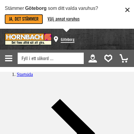
Stämmer
Göteborg
som ditt valda varuhus?
JA, DET STÄMMER
Välj annat varuhus
Göteborg
Startsida