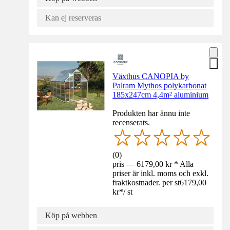
Kan ej reserveras
Växthus CANOPIA by
Palram Mythos polykarbonat
185x247cm 4,4m² aluminium
Produkten har ännu inte
recenserats.
(
0
)
pris — 6179,00 kr * Alla
priser är inkl. moms och exkl.
fraktkostnader. per st
6179,00
kr
*
/
st
Köp på webben