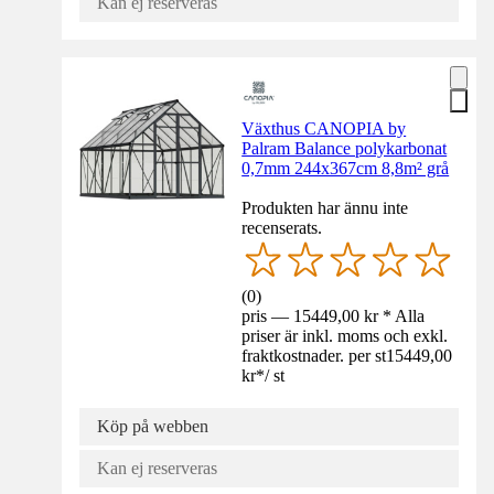
Kan ej reserveras
Växthus CANOPIA by
Palram Balance polykarbonat
0,7mm 244x367cm 8,8m² grå
Produkten har ännu inte
recenserats.
(
0
)
pris — 15449,00 kr * Alla
priser är inkl. moms och exkl.
fraktkostnader. per st
15449,00
kr
*
/
st
Köp på webben
Kan ej reserveras