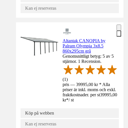
Kan ej reserveras
Altantak CANOPIA by
Palram Olympia 3x8.5
860x295cm grå
Genomsnittligt betyg: 5 av 5
stjärnor. 1 Recension.
(
1
)
pris — 39995,00 kr * Alla
priser är inkl. moms och exkl.
fraktkostnader. per st
39995,00
kr
*
/
st
Köp på webben
Kan ej reserveras