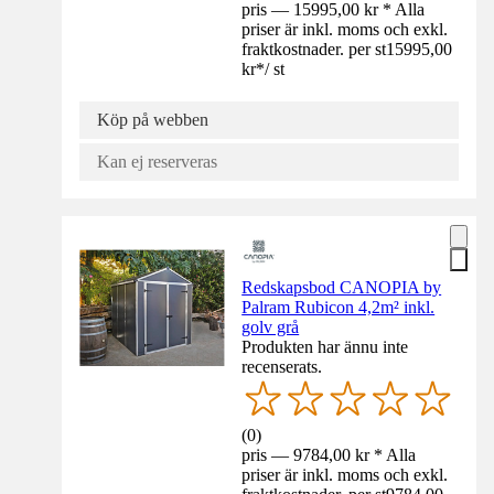
pris — 15995,00 kr * Alla
priser är inkl. moms och exkl.
fraktkostnader. per st
15995,00
kr
*
/
st
Köp på webben
Kan ej reserveras
Redskapsbod CANOPIA by
Palram Rubicon 4,2m² inkl.
golv grå
Produkten har ännu inte
recenserats.
(
0
)
pris — 9784,00 kr * Alla
priser är inkl. moms och exkl.