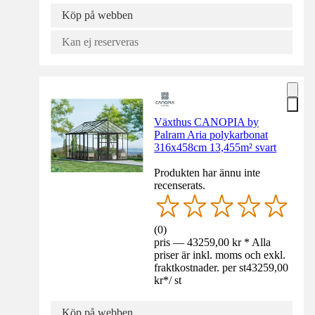
Köp på webben
Kan ej reserveras
Växthus CANOPIA by
Palram Aria polykarbonat
316x458cm 13,455m² svart
Produkten har ännu inte
recenserats.
(
0
)
pris — 43259,00 kr * Alla
priser är inkl. moms och exkl.
fraktkostnader. per st
43259,00
kr
*
/
st
Köp på webben