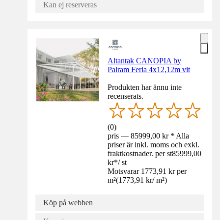
Kan ej reserveras
Altantak CANOPIA by
Palram Feria 4x12,12m vit
Produkten har ännu inte
recenserats.
(
0
)
pris — 85999,00 kr * Alla
priser är inkl. moms och exkl.
fraktkostnader. per st
85999,00
kr
*
/
st
Motsvarar 1773,91 kr per
m²
(
1773,91 kr
/
m²
)
Köp på webben