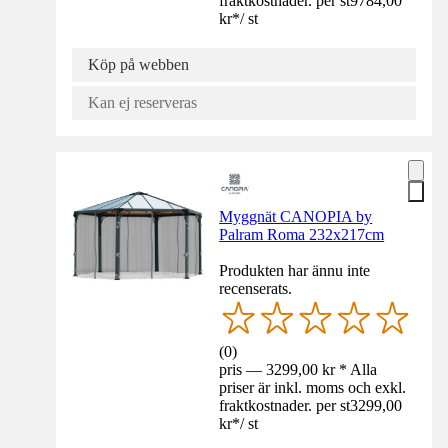
fraktkostnader. per st
9784,00
kr
*
/
st
Köp på webben
Kan ej reserveras
Myggnät CANOPIA by
Palram Roma 232x217cm
Produkten har ännu inte
recenserats.
(
0
)
pris — 3299,00 kr * Alla
priser är inkl. moms och exkl.
fraktkostnader. per st
3299,00
kr
*
/
st