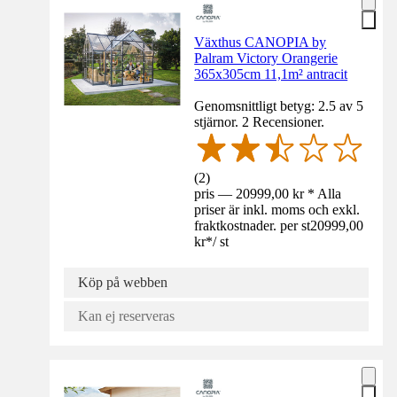
Växthus CANOPIA by
Palram Victory Orangerie
365x305cm 11,1m² antracit
Genomsnittligt betyg: 2.5 av 5
stjärnor. 2 Recensioner.
(
2
)
pris — 20999,00 kr * Alla
priser är inkl. moms och exkl.
fraktkostnader. per st
20999,00
kr
*
/
st
Köp på webben
Kan ej reserveras