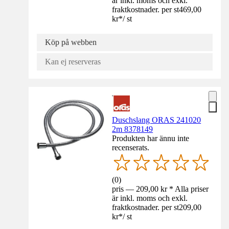
är inkl. moms och exkl.
fraktkostnader. per st
469,00
kr
*
/
st
Köp på webben
Kan ej reserveras
Duschslang ORAS 241020
2m 8378149
Produkten har ännu inte
recenserats.
(
0
)
pris — 209,00 kr * Alla priser
är inkl. moms och exkl.
fraktkostnader. per st
209,00
kr
*
/
st