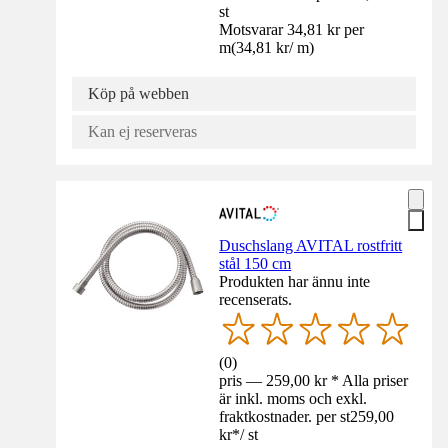
st
Motsvarar 34,81 kr per
m
(
34,81 kr
/
m
)
Köp på webben
Kan ej reserveras
Duschslang AVITAL rostfritt
stål 150 cm
Produkten har ännu inte
recenserats.
(
0
)
pris — 259,00 kr * Alla priser
är inkl. moms och exkl.
fraktkostnader. per st
259,00
kr
*
/
st