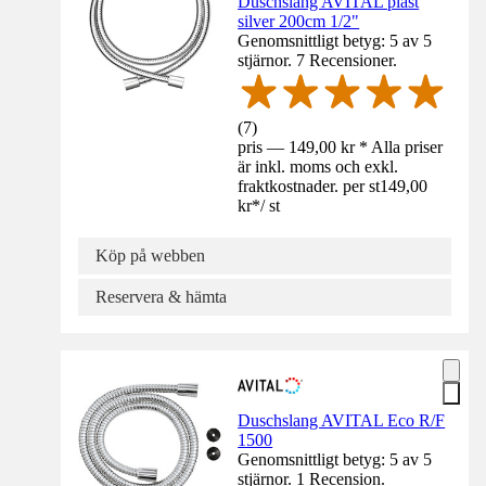
Duschslang AVITAL plast
silver 200cm 1/2"
Genomsnittligt betyg: 5 av 5
stjärnor. 7 Recensioner.
(
7
)
pris — 149,00 kr * Alla priser
är inkl. moms och exkl.
fraktkostnader. per st
149,00
kr
*
/
st
Köp på webben
Reservera & hämta
Duschslang AVITAL Eco R/F
1500
Genomsnittligt betyg: 5 av 5
stjärnor. 1 Recension.