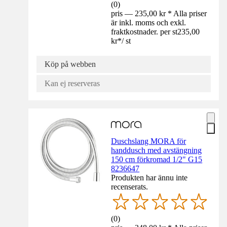
(
0
)
pris — 235,00 kr * Alla priser
är inkl. moms och exkl.
fraktkostnader. per st
235,00
kr
*
/
st
Köp på webben
Kan ej reserveras
Duschslang MORA för
handdusch med avstängning
150 cm förkromad 1/2" G15
8236647
Produkten har ännu inte
recenserats.
(
0
)