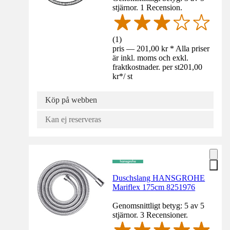
stjärnor. 1 Recension.
(
1
)
pris — 201,00 kr * Alla priser
är inkl. moms och exkl.
fraktkostnader. per st
201,00
kr
*
/
st
Köp på webben
Kan ej reserveras
Duschslang HANSGROHE
Mariflex 175cm 8251976
Genomsnittligt betyg: 5 av 5
stjärnor. 3 Recensioner.