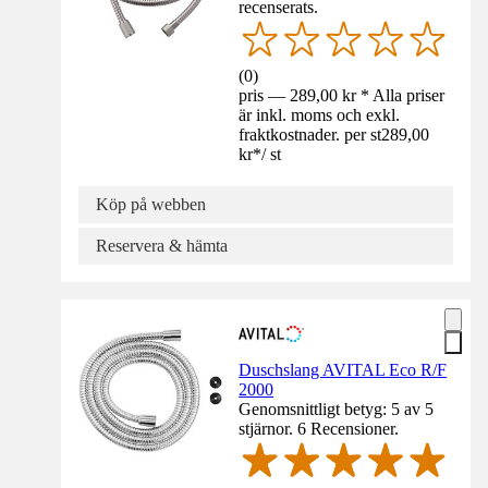
recenserats.
(
0
)
pris — 289,00 kr * Alla priser
är inkl. moms och exkl.
fraktkostnader. per st
289,00
kr
*
/
st
Köp på webben
Reservera & hämta
Duschslang AVITAL Eco R/F
2000
Genomsnittligt betyg: 5 av 5
stjärnor. 6 Recensioner.