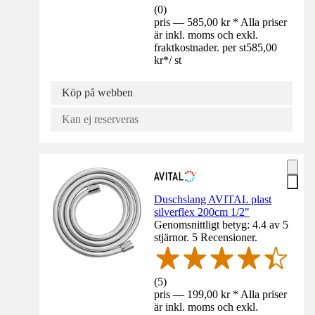
(
0
)
pris — 585,00 kr * Alla priser
är inkl. moms och exkl.
fraktkostnader. per st
585,00
kr
*
/
st
Köp på webben
Kan ej reserveras
Duschslang AVITAL plast
silverflex 200cm 1/2"
Genomsnittligt betyg: 4.4 av 5
stjärnor. 5 Recensioner.
(
5
)
pris — 199,00 kr * Alla priser
är inkl. moms och exkl.