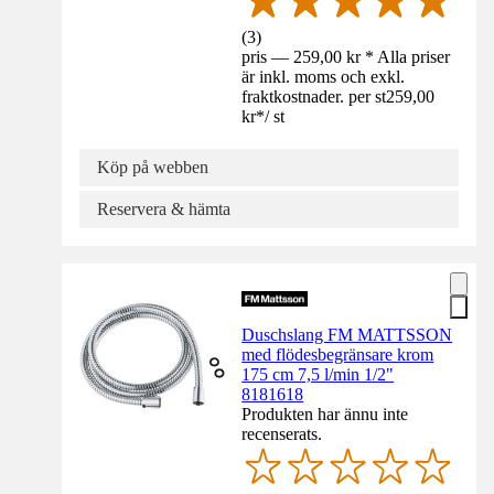
(
3
)
pris — 259,00 kr * Alla priser
är inkl. moms och exkl.
fraktkostnader. per st
259,00
kr
*
/
st
Köp på webben
Reservera & hämta
Duschslang FM MATTSSON
med flödesbegränsare krom
175 cm 7,5 l/min 1/2"
8181618
Produkten har ännu inte
recenserats.