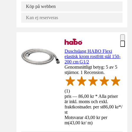
Köp på webben
Kan ej reserveras
Duschslang HABO Flexi
elastisk krom rostfritt stål 150-
200 cm G1/2
Genomsnittligt betyg: 5 av 5
stjärnor. 1 Recension.
(
1
)
pris — 86,00 kr * Alla priser
är inkl. moms och exkl.
fraktkostnader. per st
86,00 kr
*
/
st
Motsvarar 43,00 kr per
m
(
43,00 kr
/
m
)