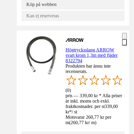
Köp på webben
Kan ej reserveras
Högtrycksslang ARROW
svart krom 1,3m med fjäder
8322794
Produkten har ännu inte
recenserats.
(
0
)
pris — 339,00 kr * Alla priser
är inkl. moms och exkl.
fraktkostnader. per st
339,00
kr
*
/
st
Motsvarar 260,77 kr per
m
(
260,77 kr
/
m
)