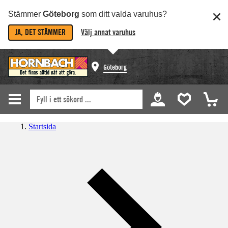
Stämmer
Göteborg
som ditt valda varuhus?
JA, DET STÄMMER
Välj annat varuhus
Göteborg
Startsida