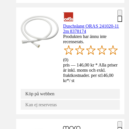
Duschslang ORAS 241020-11
2m 8378174
Produkten har ännu inte
recenserats.
(
0
)
pris — 146,00 kr * Alla priser
är inkl. moms och exkl.
fraktkostnader. per st
146,00
kr
*
/
st
Köp på webben
Kan ej reserveras