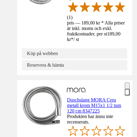
(
1
)
pris — 189,00 kr * Alla priser
är inkl. moms och exkl.
fraktkostnader. per st
189,00
kr
*
/
st
Köp på webben
Reservera & hämta
Duschslang MORA Cera
metall krom M15x1 1/2 tum
120 cm 8347225
Produkten har ännu inte
recenserats.