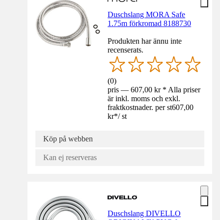
Duschslang MORA Safe
1.75m förkromad 8188730
Produkten har ännu inte
recenserats.
(
0
)
pris — 607,00 kr * Alla priser
är inkl. moms och exkl.
fraktkostnader. per st
607,00
kr
*
/
st
Köp på webben
Kan ej reserveras
Duschslang DIVELLO