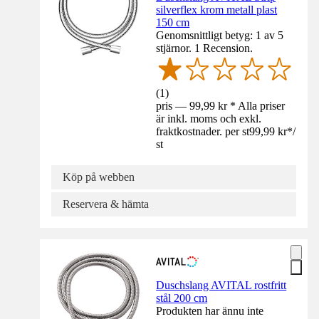
silverflex krom metall plast
150 cm
Genomsnittligt betyg: 1 av 5
stjärnor. 1 Recension.
(
1
)
pris — 99,99 kr * Alla priser
är inkl. moms och exkl.
fraktkostnader. per st
99,99 kr
*
/
st
Köp på webben
Reservera & hämta
Duschslang AVITAL rostfritt
stål 200 cm
Produkten har ännu inte