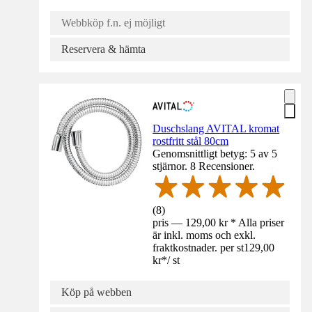
Webbköp f.n. ej möjligt
Reservera & hämta
Duschslang AVITAL kromat
rostfritt stål 80cm
Genomsnittligt betyg: 5 av 5
stjärnor. 8 Recensioner.
(
8
)
pris — 129,00 kr * Alla priser
är inkl. moms och exkl.
fraktkostnader. per st
129,00
kr
*
/
st
Köp på webben