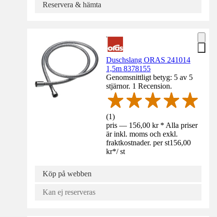
Reservera & hämta
Duschslang ORAS 241014
1,5m 8378155
Genomsnittligt betyg: 5 av 5
stjärnor. 1 Recension.
(
1
)
pris — 156,00 kr * Alla priser
är inkl. moms och exkl.
fraktkostnader. per st
156,00
kr
*
/
st
Köp på webben
Kan ej reserveras