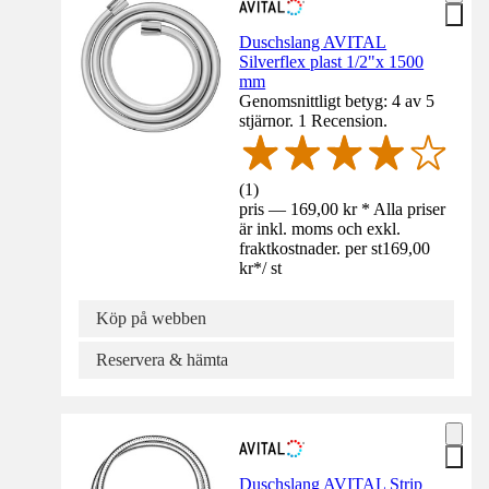
Duschslang AVITAL
Silverflex plast 1/2"x 1500
mm
Genomsnittligt betyg: 4 av 5
stjärnor. 1 Recension.
(
1
)
pris — 169,00 kr * Alla priser
är inkl. moms och exkl.
fraktkostnader. per st
169,00
kr
*
/
st
Köp på webben
Reservera & hämta
Duschslang AVITAL Strip