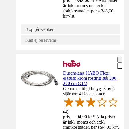
pris — 348,00 kr * Alla priser
är inkl. moms och exkl.
fraktkostnader. per st
348,00
kr
*
/
st
Köp på webben
Kan ej reserveras
Duschslang HABO Flexi
elastisk krom rostfritt stål 200-
270 cm G1/2
Genomsnittligt betyg: 3 av 5
stjärnor. 4 Recensioner.
(
4
)
pris — 94,00 kr * Alla priser
är inkl. moms och exkl.
fraktkostnader. per st
94,00 kr
*
/