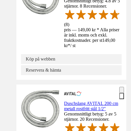
Genomsnittligt betyg: 4.8 av 5
stjärnor. 8 Recensioner.
(
8
)
pris — 149,00 kr * Alla priser
är inkl. moms och exkl.
fraktkostnader. per st
149,00
kr
*
/
st
Köp på webben
Reservera & hämta
Duschslang AVITAL 200 cm
metall rostfritt stål 1/2"
Genomsnittligt betyg: 5 av 5
stjärnor. 20 Recensioner.