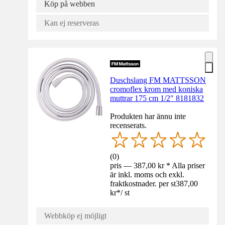
Köp på webben
Kan ej reserveras
Duschslang FM MATTSSON
cromoflex krom med koniska
muttrar 175 cm 1/2" 8181832
Produkten har ännu inte
recenserats.
(
0
)
pris — 387,00 kr * Alla priser
är inkl. moms och exkl.
fraktkostnader. per st
387,00
kr
*
/
st
Webbköp ej möjligt