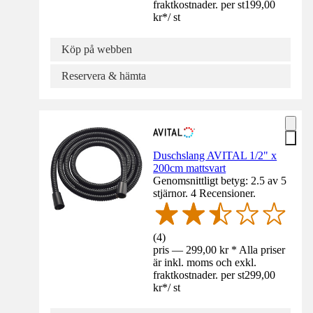
fraktkostnader. per st
199,00
kr
*
/
st
Köp på webben
Reservera & hämta
Duschslang AVITAL 1/2" x
200cm mattsvart
Genomsnittligt betyg: 2.5 av 5
stjärnor. 4 Recensioner.
(
4
)
pris — 299,00 kr * Alla priser
är inkl. moms och exkl.
fraktkostnader. per st
299,00
kr
*
/
st