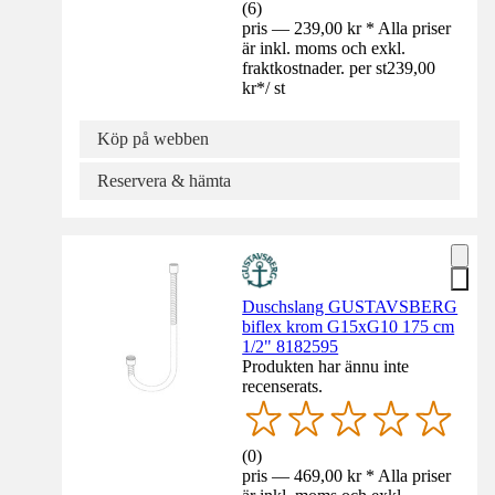
(
6
)
pris — 239,00 kr * Alla priser
är inkl. moms och exkl.
fraktkostnader. per st
239,00
kr
*
/
st
Köp på webben
Reservera & hämta
Duschslang GUSTAVSBERG
biflex krom G15xG10 175 cm
1/2" 8182595
Produkten har ännu inte
recenserats.
(
0
)
pris — 469,00 kr * Alla priser