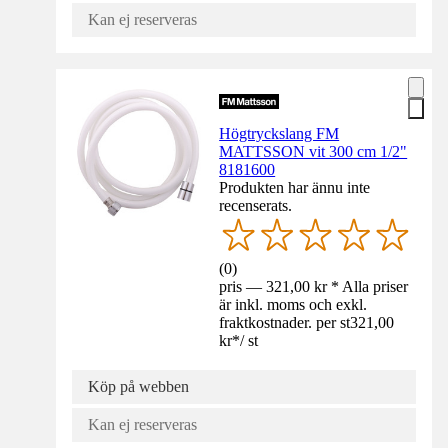
Kan ej reserveras
Högtryckslang FM
MATTSSON vit 300 cm 1/2"
8181600
Produkten har ännu inte
recenserats.
(
0
)
pris — 321,00 kr * Alla priser
är inkl. moms och exkl.
fraktkostnader. per st
321,00
kr
*
/
st
Köp på webben
Kan ej reserveras