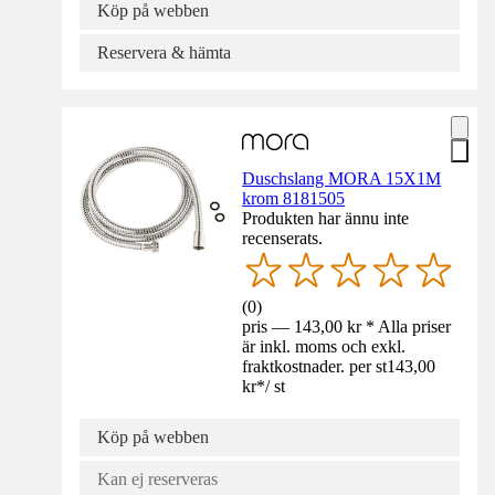
Köp på webben
Reservera & hämta
Duschslang MORA 15X1M
krom 8181505
Produkten har ännu inte
recenserats.
(
0
)
pris — 143,00 kr * Alla priser
är inkl. moms och exkl.
fraktkostnader. per st
143,00
kr
*
/
st
Köp på webben
Kan ej reserveras