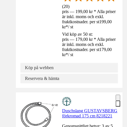
(
20
)
pris — 199,00 kr * Alla priser
är inkl. moms och exkl.
fraktkostnader. per st
199,00
kr
*
/
st
Vid köp av 50 st:
pris — 179,00 kr * Alla priser
är inkl. moms och exkl.
fraktkostnader. per st
179,00
kr
*
/
st
Köp på webben
Reservera & hämta
Duschslang GUSTAVSBERG
förkromad 175 cm 8218221
Genomsnittligt betyg: 3 av 5