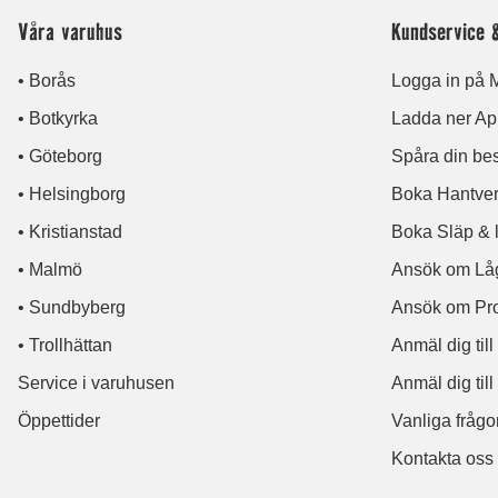
Våra varuhus
Kundservice 
• Borås
Logga in på M
• Botkyrka
Ladda ner A
• Göteborg
Spåra din bes
• Helsingborg
Boka Hantver
• Kristianstad
Boka Släp & l
• Malmö
Ansök om Låg
• Sundbyberg
Ansök om Pro
• Trollhättan
Anmäl dig til
Service i varuhusen
Anmäl dig till
Öppettider
Vanliga frågo
Kontakta oss