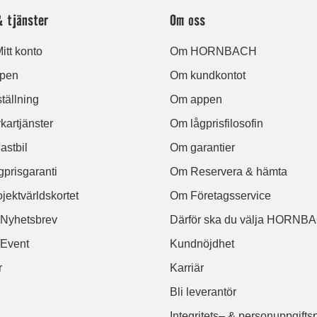
& tjänster
Om oss
itt konto
Om HORNBACH
ppen
Om kundkontot
tällning
Om appen
kartjänster
Om lågprisfilosofin
astbil
Om garantier
prisgaranti
Om Reservera & hämta
jektvärldskortet
Om Företagsservice
l Nyhetsbrev
Därför ska du välja HORNB
 Event
Kundnöjdhet
r
Karriär
Bli leverantör
Integritets– & personuppgifts