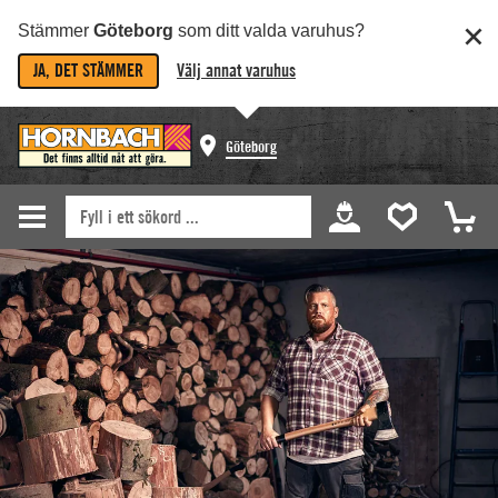
Stämmer
Göteborg
som ditt valda varuhus?
JA, DET STÄMMER
Välj annat varuhus
Göteborg