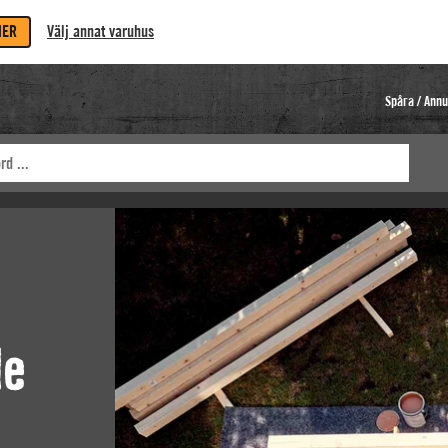
MER
Välj annat varuhus
Spåra / Annu