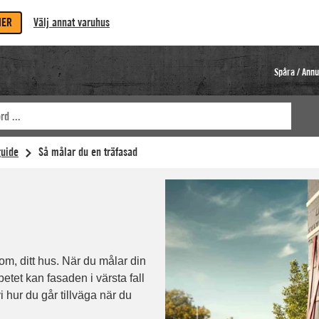
MER
Välj annat varuhus
Spåra / Annu