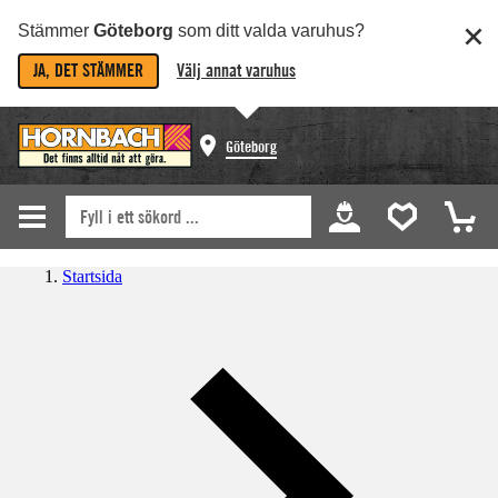
Stämmer
Göteborg
som ditt valda varuhus?
JA, DET STÄMMER
Välj annat varuhus
Göteborg
Startsida