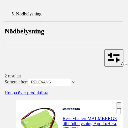
Nödbelysning
Nödbelysning
Alla 
2 resultat
Sortera efter:
Hoppa över produktlista
Reservbatteri MALMBERGS
till nödbelysning Apollo/Hera,