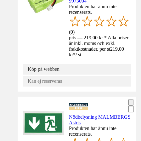
9973004
Produkten har ännu inte
recenserats.
(
0
)
pris — 219,00 kr * Alla priser
är inkl. moms och exkl.
fraktkostnader. per st
219,00
kr
*
/
st
Köp på webben
Kan ej reserveras
Nödbelysning MALMBERGS
Astris
Produkten har ännu inte
recenserats.