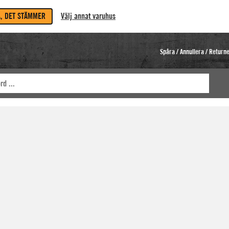
A, DET STÄMMER
Välj annat varuhus
Spåra / Annullera / Return