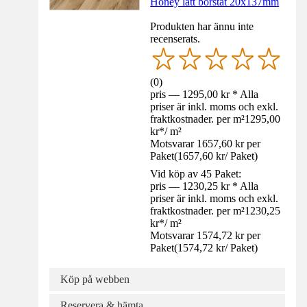
Honey lätt borstat 20x137mm
Produkten har ännu inte
recenserats.
(
0
)
pris — 1295,00 kr * Alla
priser är inkl. moms och exkl.
fraktkostnader. per m²
1295,00
kr
*
/
m²
Motsvarar 1657,60 kr per
Paket
(
1657,60 kr
/
Paket
)
Vid köp av 45 Paket:
pris — 1230,25 kr * Alla
priser är inkl. moms och exkl.
fraktkostnader. per m²
1230,25
kr
*
/
m²
Motsvarar 1574,72 kr per
Paket
(
1574,72 kr
/
Paket
)
Köp på webben
Reservera & hämta