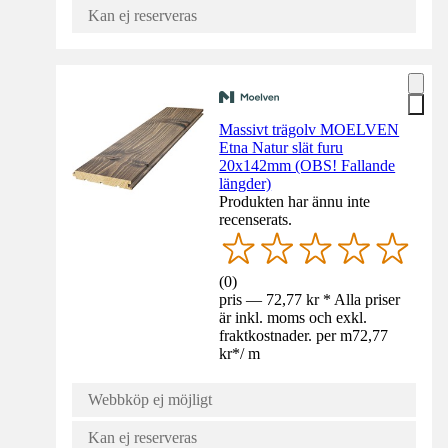
Kan ej reserveras
Massivt trägolv MOELVEN
Etna Natur slät furu
20x142mm (OBS! Fallande
längder)
Produkten har ännu inte
recenserats.
(
0
)
pris — 72,77 kr * Alla priser
är inkl. moms och exkl.
fraktkostnader. per m
72,77
kr
*
/
m
Webbköp ej möjligt
Kan ej reserveras