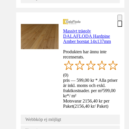
Massivt trägolv
DALAFLODA Hardpine
Amber borstat 14x137mm
Produkten har ännu inte
recenserats.
(
0
)
pris — 599,00 kr * Alla priser
är inkl. moms och exkl.
fraktkostnader. per m²
599,00
kr
*
/
m²
Motsvarar 2156,40 kr per
Paket
(
2156,40 kr
/
Paket
)
Webbköp ej möjligt