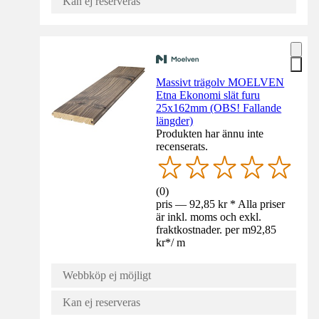
Kan ej reserveras
Massivt trägolv MOELVEN
Etna Ekonomi slät furu
25x162mm (OBS! Fallande
längder)
Produkten har ännu inte
recenserats.
(
0
)
pris — 92,85 kr * Alla priser
är inkl. moms och exkl.
fraktkostnader. per m
92,85
kr
*
/
m
Webbköp ej möjligt
Kan ej reserveras