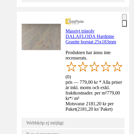
Massivt trägolv
DALAFLODA Hardpine
Granite borstat 25x183mm
Produkten har ännu inte
recenserats.
(
0
)
pris — 779,00 kr * Alla priser
är inkl. moms och exkl.
fraktkostnader. per m²
779,00
kr
*
/
m²
Motsvarar 2181,20 kr per
Paket
(
2181,20 kr
/
Paket
)
Webbköp ej möjligt