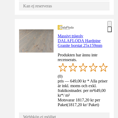
Kan ej reserveras
Massivt trägolv
DALAFLODA Hardpine
Granite borstat 25x159mm
Produkten har ännu inte
recenserats.
(
0
)
pris — 649,00 kr * Alla priser
är inkl. moms och exkl.
fraktkostnader. per m²
649,00
kr
*
/
m²
Motsvarar 1817,20 kr per
Paket
(
1817,20 kr
/
Paket
)
Webbköp ej möjligt