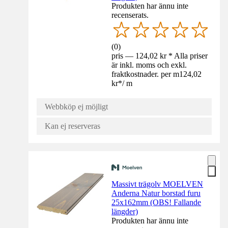
Produkten har ännu inte
recenserats.
(
0
)
pris — 124,02 kr * Alla priser
är inkl. moms och exkl.
fraktkostnader. per m
124,02
kr
*
/
m
Webbköp ej möjligt
Kan ej reserveras
Massivt trägolv MOELVEN
Anderna Natur borstad furu
25x162mm (OBS! Fallande
längder)
Produkten har ännu inte