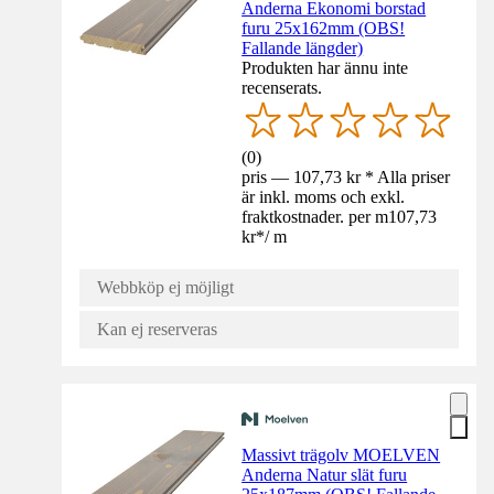
Anderna Ekonomi borstad
furu 25x162mm (OBS!
Fallande längder)
Produkten har ännu inte
recenserats.
(
0
)
pris — 107,73 kr * Alla priser
är inkl. moms och exkl.
fraktkostnader. per m
107,73
kr
*
/
m
Webbköp ej möjligt
Kan ej reserveras
Massivt trägolv MOELVEN
Anderna Natur slät furu