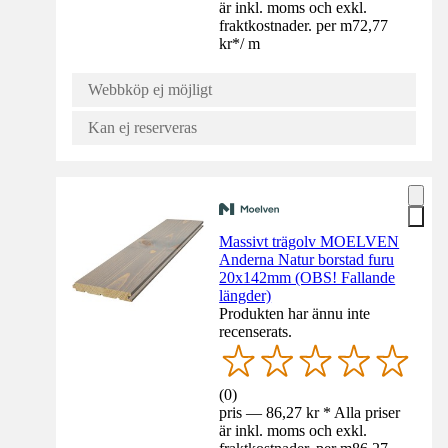
är inkl. moms och exkl.
fraktkostnader. per m
72,77
kr
*
/
m
Webbköp ej möjligt
Kan ej reserveras
Massivt trägolv MOELVEN
Anderna Natur borstad furu
20x142mm (OBS! Fallande
längder)
Produkten har ännu inte
recenserats.
(
0
)
pris — 86,27 kr * Alla priser
är inkl. moms och exkl.