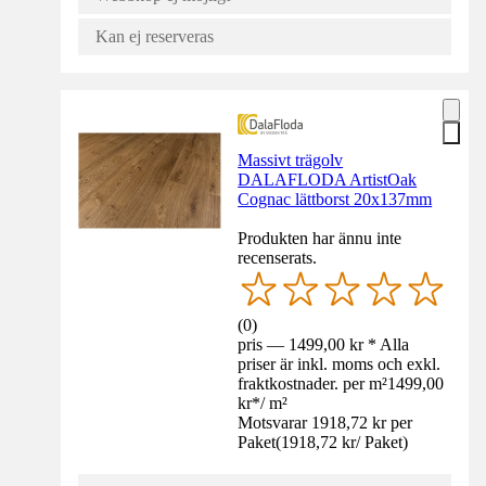
Kan ej reserveras
Massivt trägolv
DALAFLODA ArtistOak
Cognac lättborst 20x137mm
Produkten har ännu inte
recenserats.
(
0
)
pris — 1499,00 kr * Alla
priser är inkl. moms och exkl.
fraktkostnader. per m²
1499,00
kr
*
/
m²
Motsvarar 1918,72 kr per
Paket
(
1918,72 kr
/
Paket
)