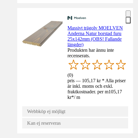
Massivt trägolv MOELVEN
Anderna Natur borstad furu
25x142mm (OBS! Fallande
längder)
Produkten har ännu inte
recenserats.
(
0
)
pris — 105,17 kr * Alla priser
är inkl. moms och exkl.
fraktkostnader. per m
105,17
kr
*
/
m
Webbköp ej möjligt
Kan ej reserveras