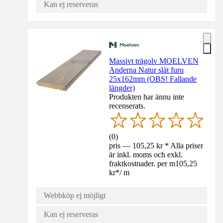
Kan ej reserveras
Massivt trägolv MOELVEN
Anderna Natur slät furu
25x162mm (OBS! Fallande
längder)
Produkten har ännu inte
recenserats.
(
0
)
pris — 105,25 kr * Alla priser
är inkl. moms och exkl.
fraktkostnader. per m
105,25
kr
*
/
m
Webbköp ej möjligt
Kan ej reserveras