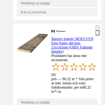
Webbköp ej möjligt
Kan ej reserveras
Massivt trägolv MOELVEN
Etna Natur slät furu
25x142mm (OBS! Fallande
längder)
Produkten har ännu inte
recenserats.
(
0
)
pris — 90,32 kr * Alla priser
är inkl. moms och exkl.
fraktkostnader. per m
90,32
kr
*
/
m
Webbköp ej möjligt