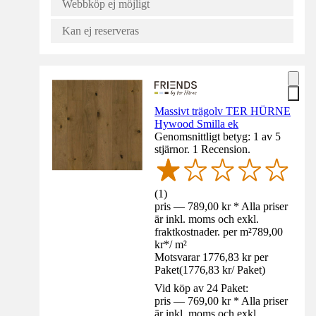
Webbköp ej möjligt
Kan ej reserveras
Massivt trägolv TER HÜRNE
Hywood Smilla ek
Genomsnittligt betyg: 1 av 5
stjärnor. 1 Recension.
(
1
)
pris — 789,00 kr * Alla priser
är inkl. moms och exkl.
fraktkostnader. per m²
789,00
kr
*
/
m²
Motsvarar 1776,83 kr per
Paket
(
1776,83 kr
/
Paket
)
Vid köp av 24 Paket:
pris — 769,00 kr * Alla priser
är inkl. moms och exkl.