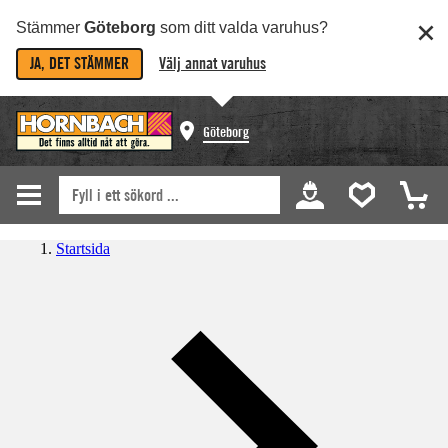
Stämmer
Göteborg
som ditt valda varuhus?
JA, DET STÄMMER
Välj annat varuhus
Göteborg
Startsida