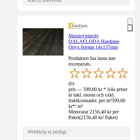
Kan ej reserveras
Massivt trägolv
DALAFLODA Hardpine
Onyx borstat 14x137mm
Produkten har ännu inte
recenserats.
(
0
)
pris — 599,00 kr * Alla priser
är inkl. moms och exkl.
fraktkostnader. per m²
599,00
kr
*
/
m²
Motsvarar 2156,40 kr per
Paket
(
2156,40 kr
/
Paket
)
Webbköp ej möjligt