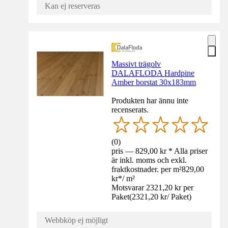
Kan ej reserveras
Massivt trägolv
DALAFLODA Hardpine
Amber borstat 30x183mm
Produkten har ännu inte
recenserats.
(
0
)
pris — 829,00 kr * Alla priser
är inkl. moms och exkl.
fraktkostnader. per m²
829,00
kr
*
/
m²
Motsvarar 2321,20 kr per
Paket
(
2321,20 kr
/
Paket
)
Webbköp ej möjligt