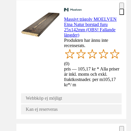
Massivt trägolv MOELVEN
Etna Natur borstad furu
25x142mm (OBS! Fallande
längder)
Produkten har ännu inte
recenserats.
(
0
)
pris — 105,17 kr * Alla priser
är inkl. moms och exkl.
fraktkostnader. per m
105,17
kr
*
/
m
Webbköp ej möjligt
Kan ej reserveras