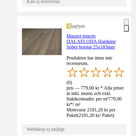
Kan ej reserveras
Massivt trägolv
DALAFLODA Hardpine
Sober borstat 25x183mm
Produkten har ännu inte
recenserats.
(
0
)
pris — 779,00 kr * Alla priser
är inkl. moms och exkl.
fraktkostnader. per m²
779,00
kr
*
/
m²
Motsvarar 2181,20 kr per
Paket
(
2181,20 kr
/
Paket
)
Webbköp ej möjligt