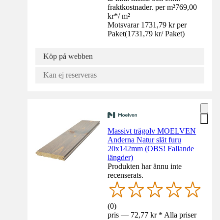
fraktkostnader. per m²
769,00
kr
*
/
m²
Motsvarar 1731,79 kr per
Paket
(
1731,79 kr
/
Paket
)
Köp på webben
Kan ej reserveras
Massivt trägolv MOELVEN
Anderna Natur slät furu
20x142mm (OBS! Fallande
längder)
Produkten har ännu inte
recenserats.
(
0
)
pris — 72,77 kr * Alla priser