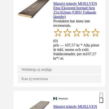
Massivt trägolv MOELVEN
Etna Ekonomi borstad furu
25x162mm (OBS! Fallande
längder)
Produkten har ännu inte
recenserats.
(
0
)
pris — 107,57 kr * Alla priser
är inkl. moms och exkl.
fraktkostnader. per m
107,57
kr
*
/
m
Webbköp ej möjligt
Kan ej reserveras
Massivt trägolv MOELVEN