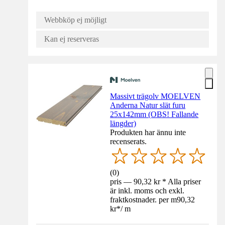
Webbköp ej möjligt
Kan ej reserveras
Massivt trägolv MOELVEN
Anderna Natur slät furu
25x142mm (OBS! Fallande
längder)
Produkten har ännu inte
recenserats.
(
0
)
pris — 90,32 kr * Alla priser
är inkl. moms och exkl.
fraktkostnader. per m
90,32
kr
*
/
m