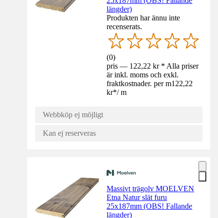
25x187mm (OBS! Fallande
längder)
Produkten har ännu inte
recenserats.
(
0
)
pris — 122,22 kr * Alla priser
är inkl. moms och exkl.
fraktkostnader. per m
122,22
kr
*
/
m
Webbköp ej möjligt
Kan ej reserveras
Massivt trägolv MOELVEN
Etna Natur slät furu
25x187mm (OBS! Fallande
längder)