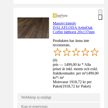
Massivt trägolv
DALAFLODA ArtistOak
Coffee lättborst 20x137mm
Produkten har ännu inte
recenserats.
(
0
)
pris — 1499,00 kr * Alla
priser är inkl. moms och exkl.
fraktkostnader. per m²
1499,00
kr
*
/
m²
Motsvarar 1918,72 kr per
Paket
(
1918,72 kr
/
Paket
)
Webbköp ej möjligt
Kan ej reserveras