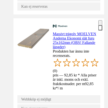
Kan ej reserveras
Massivt trägolv MOELVEN
Anderna Ekonomi slät furu
25x162mm (OBS! Fallande
längder)
Produkten har ännu inte
recenserats.
(
0
)
pris — 92,85 kr * Alla priser
är inkl. moms och exkl.
fraktkostnader. per m
92,85
kr
*
/
m
Webbköp ej möjligt