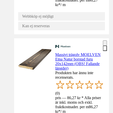
fraktkostnader. per m
86,27
kr
*
/
m
Webbköp ej möjligt
Kan ej reserveras
Massivt trägolv MOELVEN
Etna Natur borstad furu
20x142mm (OBS! Fallande
längder)
Produkten har ännu inte
recenserats.
(
0
)
pris — 86,27 kr * Alla priser
är inkl. moms och exkl.
fraktkostnader. per m
86,27
kr
*
/
m