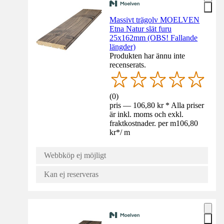
Massivt trägolv MOELVEN
Etna Natur slät furu
25x162mm (OBS! Fallande
längder)
Produkten har ännu inte
recenserats.
(
0
)
pris — 106,80 kr * Alla priser
är inkl. moms och exkl.
fraktkostnader. per m
106,80
kr
*
/
m
Webbköp ej möjligt
Kan ej reserveras