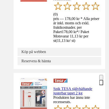
(
0
)
pris — 178,00 kr * Alla priser
är inkl. moms och exkl.
fraktkostnader. per
Paket
178,00 kr
*
/
Paket
Motsvarar 11,13 kr per
st
(
11,13 kr
/
st
)
Köp på webben
Reservera & hämta
Spik TESA självhäftande
justerbar tapet 2 kg
Produkten har ännu inte
recenserats.