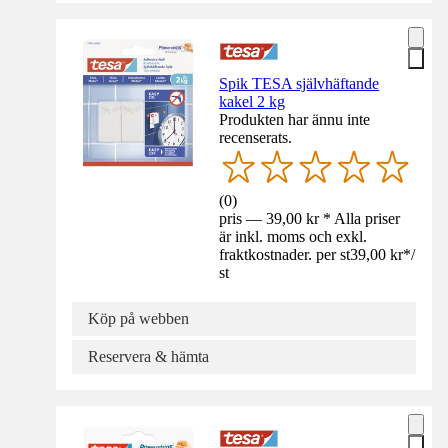
Spik TESA självhäftande
kakel 2 kg
Produkten har ännu inte
recenserats.
(
0
)
pris — 39,00 kr * Alla priser
är inkl. moms och exkl.
fraktkostnader. per st
39,00 kr
*
/
st
Köp på webben
Reservera & hämta