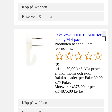
Köp på webben
Reservera & hämta
Tavelkrok THURESSON för
betong M 4-pack
Produkten har ännu inte
recenserats.
(
0
)
pris — 39,00 kr * Alla priser
är inkl. moms och exkl.
fraktkostnader. per Paket
39,00
kr
*
/
Paket
Motsvarar 4875,00 kr per
kg
(
4875,00 kr
/
kg
)
Köp på webben