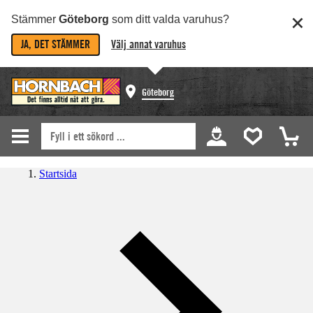
Stämmer
Göteborg
som ditt valda varuhus?
JA, DET STÄMMER
Välj annat varuhus
Göteborg
Startsida