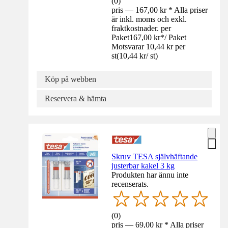
(
0
)
pris — 167,00 kr * Alla priser
är inkl. moms och exkl.
fraktkostnader. per
Paket
167,00 kr
*
/
Paket
Motsvarar 10,44 kr per
st
(
10,44 kr
/
st
)
Köp på webben
Reservera & hämta
Skruv TESA självhäftande
justerbar kakel 3 kg
Produkten har ännu inte
recenserats.
(
0
)
pris — 69,00 kr * Alla priser