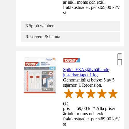
är inkl. moms och exkl.
fraktkostnader. per st
65,00 kr
*
/
st
Köp på webben
Reservera & hämta
Spik TESA självhäftande
justerbar tapet 1 kg
Genomsnittligt betyg: 5 av 5
stjärnor. 1 Recension.
(
1
)
pris — 69,00 kr * Alla priser
är inkl. moms och exkl.
fraktkostnader. per st
69,00 kr
*
/
st