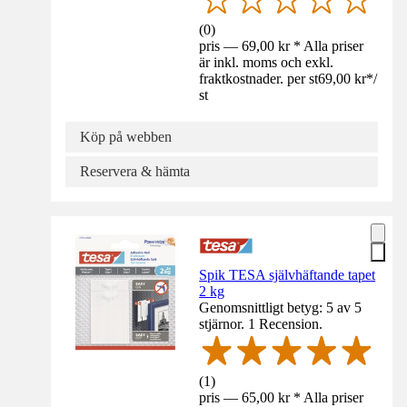
(
0
)
pris — 69,00 kr * Alla priser
är inkl. moms och exkl.
fraktkostnader. per st
69,00 kr
*
/
st
Köp på webben
Reservera & hämta
Spik TESA självhäftande tapet
2 kg
Genomsnittligt betyg: 5 av 5
stjärnor. 1 Recension.
(
1
)
pris — 65,00 kr * Alla priser