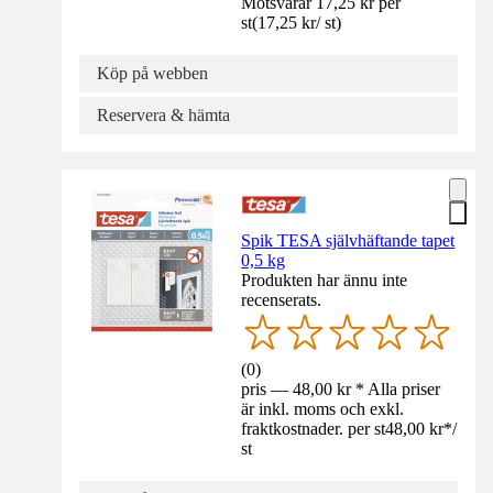
Motsvarar 17,25 kr per
st
(
17,25 kr
/
st
)
Köp på webben
Reservera & hämta
Spik TESA självhäftande tapet
0,5 kg
Produkten har ännu inte
recenserats.
(
0
)
pris — 48,00 kr * Alla priser
är inkl. moms och exkl.
fraktkostnader. per st
48,00 kr
*
/
st