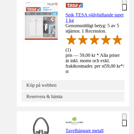
Spik TESA självhäftande tapet
1 kg
Genomsnittligt betyg: 5 av 5
stjärnor. 1 Recension.
(
1
)
pris — 59,00 kr * Alla priser
är inkl. moms och exkl.
fraktkostnader. per st
59,00 kr
*
/
st
Köp på webben
Reservera & hämta
Tavelhängare metall