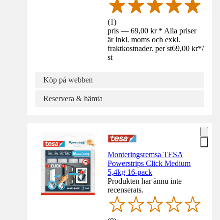
(
1
)
pris — 69,00 kr * Alla priser
är inkl. moms och exkl.
fraktkostnader. per st
69,00 kr
*
/
st
Köp på webben
Reservera & hämta
Monteringsremsa TESA
Powerstrips Click Medium
5,4kg 16-pack
Produkten har ännu inte
recenserats.