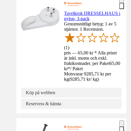
Tavelkrok DRESSELHAUS i
nylon, 3-pack
Genomsnittligt betyg: 1 av 5
stjärnor. 1 Recension.
(
1
)
pris — 65,00 kr * Alla priser
är inkl. moms och exkl.
fraktkostnader. per Paket
65,00
kr
*
/
Paket
Motsvarar 9285,71 kr per
kg
(
9285,71 kr
/
kg
)
Köp på webben
Reservera & hämta