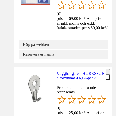
(
0
)
pris — 69,00 kr * Alla priser
är inkl. moms och exkl.
fraktkostnader. per st
69,00 kr
*
/
st
Köp på webben
Reservera & hämta
Vägghängare THURESSON
elförzinkad 4 kg 4-pack
Produkten har ännu inte
recenserats.
(
0
)
pris — 25,00 kr * Alla priser