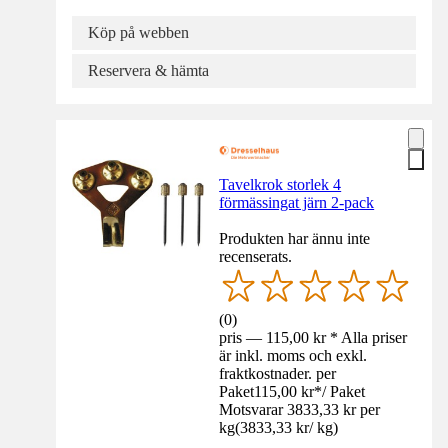
Köp på webben
Reservera & hämta
Tavelkrok storlek 4
förmässingat järn 2-pack
Produkten har ännu inte
recenserats.
(
0
)
pris — 115,00 kr * Alla priser
är inkl. moms och exkl.
fraktkostnader. per
Paket
115,00 kr
*
/
Paket
Motsvarar 3833,33 kr per
kg
(
3833,33 kr
/
kg
)