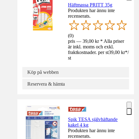
Häftmassa PRITT 35g
Produkten har ännu inte
recenserats.
(
0
)
pris — 39,00 kr * Alla priser
är inkl. moms och exkl.
fraktkostnader. per st
39,00 kr
*
/
st
Köp på webben
Reservera & hämta
Spik TESA självhäftande
kakel 4 kg
Produkten har ännu inte
recenserats.