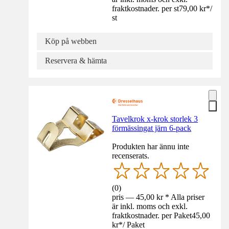
fraktkostnader. per st
79,00 kr
*
/
st
Köp på webben
Reservera & hämta
Tavelkrok x-krok storlek 3
förmässingat järn 6-pack
Produkten har ännu inte
recenserats.
(
0
)
pris — 45,00 kr * Alla priser
är inkl. moms och exkl.
fraktkostnader. per Paket
45,00
kr
*
/
Paket