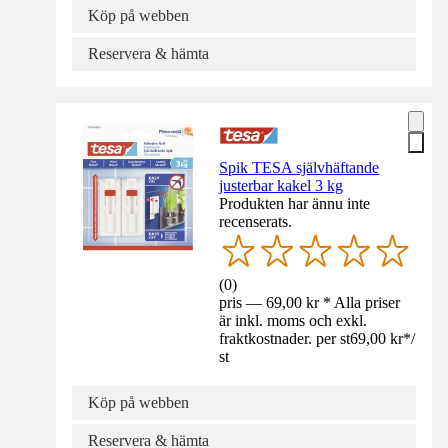
Köp på webben
Reservera & hämta
Spik TESA självhäftande
justerbar kakel 3 kg
Produkten har ännu inte
recenserats.
(
0
)
pris — 69,00 kr * Alla priser
är inkl. moms och exkl.
fraktkostnader. per st
69,00 kr
*
/
st
Köp på webben
Reservera & hämta