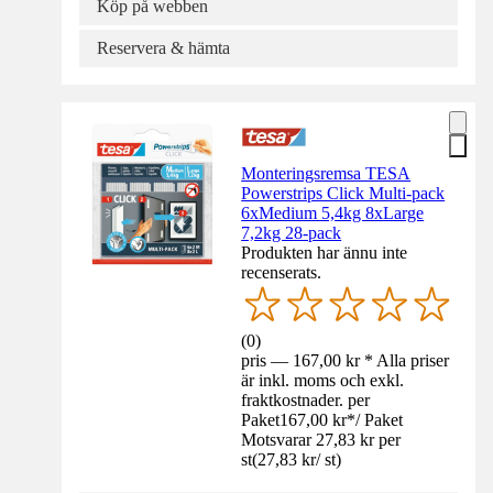
Köp på webben
Reservera & hämta
Monteringsremsa TESA
Powerstrips Click Multi-pack
6xMedium 5,4kg 8xLarge
7,2kg 28-pack
Produkten har ännu inte
recenserats.
(
0
)
pris — 167,00 kr * Alla priser
är inkl. moms och exkl.
fraktkostnader. per
Paket
167,00 kr
*
/
Paket
Motsvarar 27,83 kr per
st
(
27,83 kr
/
st
)