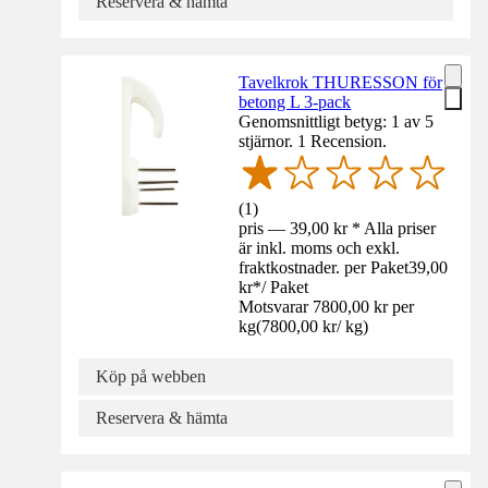
Reservera & hämta
Tavelkrok THURESSON för
betong L 3-pack
Genomsnittligt betyg: 1 av 5
stjärnor. 1 Recension.
(
1
)
pris — 39,00 kr * Alla priser
är inkl. moms och exkl.
fraktkostnader. per Paket
39,00
kr
*
/
Paket
Motsvarar 7800,00 kr per
kg
(
7800,00 kr
/
kg
)
Köp på webben
Reservera & hämta