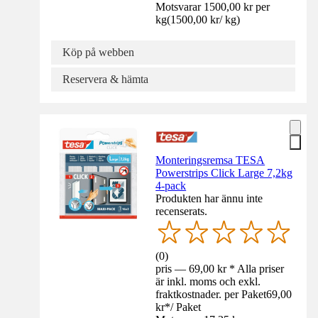
Motsvarar 1500,00 kr per
kg
(
1500,00 kr
/
kg
)
Köp på webben
Reservera & hämta
Monteringsremsa TESA
Powerstrips Click Large 7,2kg
4-pack
Produkten har ännu inte
recenserats.
(
0
)
pris — 69,00 kr * Alla priser
är inkl. moms och exkl.
fraktkostnader. per Paket
69,00
kr
*
/
Paket