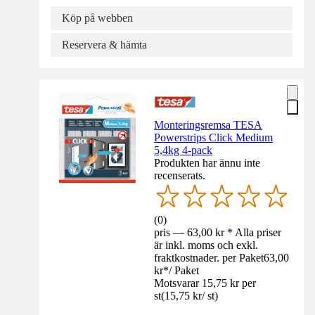
Köp på webben
Reservera & hämta
Monteringsremsa TESA
Powerstrips Click Medium
5,4kg 4-pack
Produkten har ännu inte
recenserats.
(
0
)
pris — 63,00 kr * Alla priser
är inkl. moms och exkl.
fraktkostnader. per Paket
63,00
kr
*
/
Paket
Motsvarar 15,75 kr per
st
(
15,75 kr
/
st
)