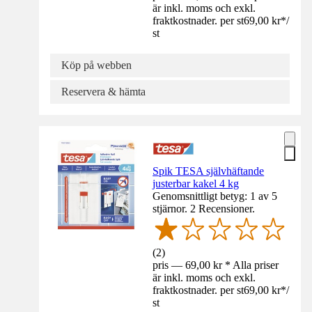
är inkl. moms och exkl.
fraktkostnader. per st
69,00 kr
*
/
st
Köp på webben
Reservera & hämta
Spik TESA självhäftande
justerbar kakel 4 kg
Genomsnittligt betyg: 1 av 5
stjärnor. 2 Recensioner.
(
2
)
pris — 69,00 kr * Alla priser
är inkl. moms och exkl.
fraktkostnader. per st
69,00 kr
*
/
st