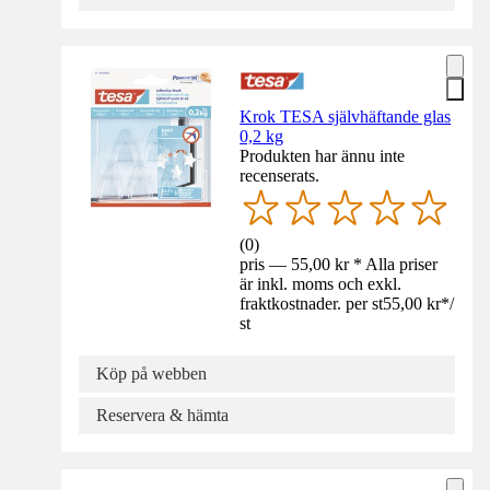
Krok TESA självhäftande glas
0,2 kg
Produkten har ännu inte
recenserats.
(
0
)
pris — 55,00 kr * Alla priser
är inkl. moms och exkl.
fraktkostnader. per st
55,00 kr
*
/
st
Köp på webben
Reservera & hämta