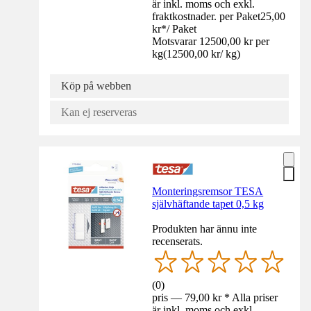
är inkl. moms och exkl.
fraktkostnader. per Paket
25,00
kr
*
/
Paket
Motsvarar 12500,00 kr per
kg
(
12500,00 kr
/
kg
)
Köp på webben
Kan ej reserveras
Monteringsremsor TESA
självhäftande tapet 0,5 kg
Produkten har ännu inte
recenserats.
(
0
)
pris — 79,00 kr * Alla priser
är inkl. moms och exkl.