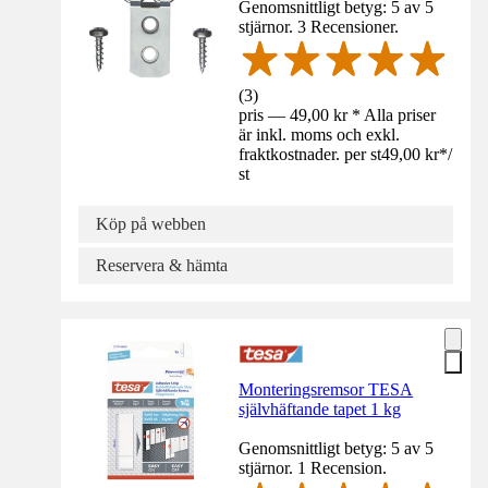
Genomsnittligt betyg: 5 av 5
stjärnor. 3 Recensioner.
(
3
)
pris — 49,00 kr * Alla priser
är inkl. moms och exkl.
fraktkostnader. per st
49,00 kr
*
/
st
Köp på webben
Reservera & hämta
Monteringsremsor TESA
självhäftande tapet 1 kg
Genomsnittligt betyg: 5 av 5
stjärnor. 1 Recension.