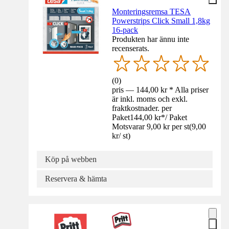
Monteringsremsa TESA
Powerstrips Click Small 1,8kg
16-pack
Produkten har ännu inte
recenserats.
(
0
)
pris — 144,00 kr * Alla priser
är inkl. moms och exkl.
fraktkostnader. per
Paket
144,00 kr
*
/
Paket
Motsvarar 9,00 kr per st
(
9,00
kr
/
st
)
Köp på webben
Reservera & hämta