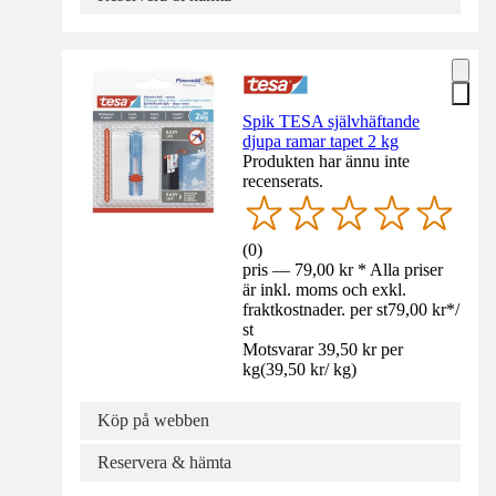
Spik TESA självhäftande
djupa ramar tapet 2 kg
Produkten har ännu inte
recenserats.
(
0
)
pris — 79,00 kr * Alla priser
är inkl. moms och exkl.
fraktkostnader. per st
79,00 kr
*
/
st
Motsvarar 39,50 kr per
kg
(
39,50 kr
/
kg
)
Köp på webben
Reservera & hämta