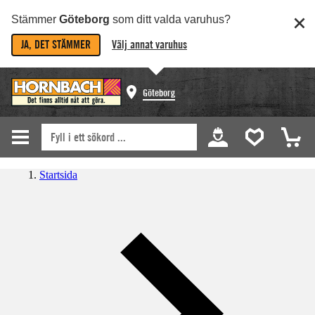
Stämmer
Göteborg
som ditt valda varuhus?
JA, DET STÄMMER
Välj annat varuhus
Göteborg
Startsida