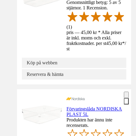
Genomsnittligt betyg: 5 av 5
stjärnor. 1 Recension.
(
1
)
pris — 45,00 kr * Alla priser
är inkl. moms och exkl.
fraktkostnader. per st
45,00 kr
*
/
st
Köp på webben
Reservera & hämta
Förvaringslåda NORDISKA
PLAST 5L
Produkten har ännu inte
recenserats.