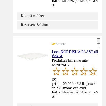
fraktkostnader. per st
39,00 kr
*
/
st
Köp på webben
Reservera & hämta
Lock NORDISKA PLAST till
låda 5L
Produkten har ännu inte
recenserats.
(
0
)
pris — 29,00 kr * Alla priser
är inkl. moms och exkl.
fraktkostnader. per st
29,00 kr
*
/
st