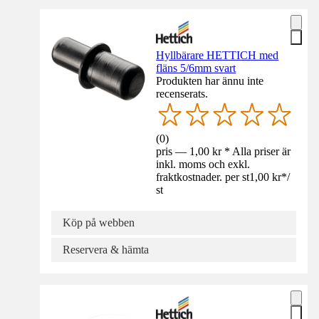
Hyllbärare HETTICH med
fläns 5/6mm svart
Produkten har ännu inte
recenserats.
(
0
)
pris — 1,00 kr * Alla priser är
inkl. moms och exkl.
fraktkostnader. per st
1,00 kr
*
/
st
Köp på webben
Reservera & hämta