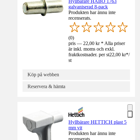
Hyllbärare HABO 1763
galvaniserad 8-pack
Produkten har ännu inte
recenserats.
(
0
)
pris — 22,00 kr * Alla priser
är inkl. moms och exkl.
fraktkostnader. per st
22,00 kr
*
/
st
Köp på webben
Reservera & hämta
Hyllbärare HETTICH plast 5
mm vit
Produkten har ännu inte
recenserats.