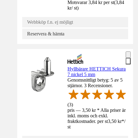
Motsvarar 3,84 kr per st
(
3,84
kr
/
st
)
Webbköp f.n. ej möjligt
Reservera & hämta
Hyllbärare HETTICH Sekura
7 nickel 5 mm
Genomsnittligt betyg: 5 av 5
stjärnor. 3 Recensioner.
(
3
)
pris — 3,50 kr * Alla priser är
inkl. moms och exkl.
fraktkostnader. per st
3,50 kr
*
/
st