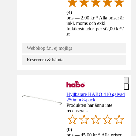
(
4
)
pris — 2,00 kr * Alla priser är
inkl. moms och exkl.
fraktkostnader. per st
2,00 kr
*
/
st
Webbköp f.n. ej möjligt
Reservera & hämta
Hyllbärare HABO 410 galvad
250mm 8-pack
Produkten har ännu inte
recenserats.
(
0
)
pris — 45,00 kr * Alla priser