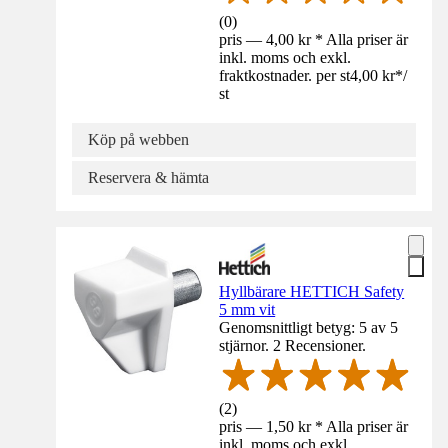
(
0
)
pris — 4,00 kr * Alla priser är
inkl. moms och exkl.
fraktkostnader. per st
4,00 kr
*
/
st
Köp på webben
Reservera & hämta
Hyllbärare HETTICH Safety
5 mm vit
Genomsnittligt betyg: 5 av 5
stjärnor. 2 Recensioner.
(
2
)
pris — 1,50 kr * Alla priser är
inkl. moms och exkl.