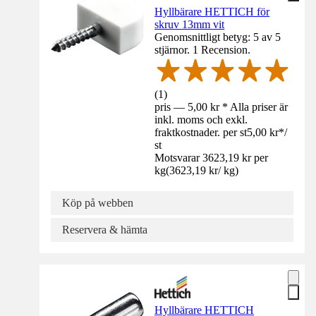
Hyllbärare HETTICH för
skruv 13mm vit
Genomsnittligt betyg: 5 av 5
stjärnor. 1 Recension.
(
1
)
pris — 5,00 kr * Alla priser är
inkl. moms och exkl.
fraktkostnader. per st
5,00 kr
*
/
st
Motsvarar 3623,19 kr per
kg
(
3623,19 kr
/
kg
)
Köp på webben
Reservera & hämta
Hyllbärare HETTICH