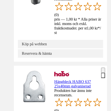
(
0
)
pris — 1,00 kr * Alla priser är
inkl. moms och exkl.
fraktkostnader. per st
1,00 kr
*
/
st
Köp på webben
Reservera & hämta
Hängbleck HABO 637
25x40mm galvaniserad
Produkten har ännu inte
recenserats.
(
0
)