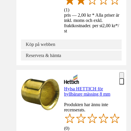
(
1
)
pris — 2,00 kr * Alla priser är
inkl. moms och exkl.
fraktkostnader. per st
2,00 kr
*
/
st
Köp på webben
Reservera & hämta
Hylsa HETTICH för
hyllbärare mässing 8 mm
Produkten har ännu inte
recenserats.
(
0
)