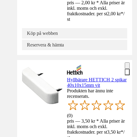
pris — 2,00 kr * Alla priser är
inkl. moms och exkl.
fraktkostnader. per st
2,00 kr
*
/
st
Köp på webben
Reservera & hämta
Hyllbärare HETTICH 2 spikar
40x10x15mm vit
Produkten har ännu inte
recenserats.
(
0
)
pris — 3,50 kr * Alla priser är
inkl. moms och exkl.
fraktkostnader. per st
3,50 kr
*
/