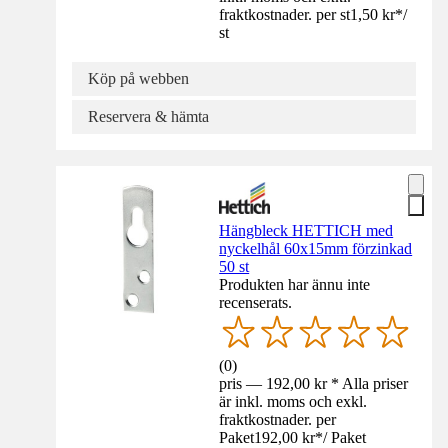
fraktkostnader. per st
1,50 kr
*
/
st
Köp på webben
Reservera & hämta
Hängbleck HETTICH med
nyckelhål 60x15mm förzinkad
50 st
Produkten har ännu inte
recenserats.
(
0
)
pris — 192,00 kr * Alla priser
är inkl. moms och exkl.
fraktkostnader. per
Paket
192,00 kr
*
/
Paket