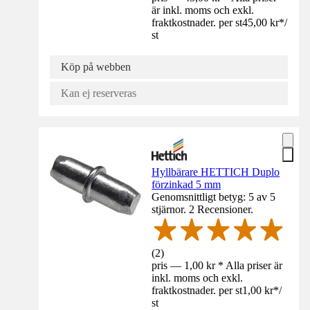
är inkl. moms och exkl.
fraktkostnader. per st
45,00 kr
*
/
st
Köp på webben
Kan ej reserveras
Hyllbärare HETTICH Duplo
förzinkad 5 mm
Genomsnittligt betyg: 5 av 5
stjärnor. 2 Recensioner.
(
2
)
pris — 1,00 kr * Alla priser är
inkl. moms och exkl.
fraktkostnader. per st
1,00 kr
*
/
st