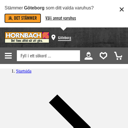
Stämmer
Göteborg
som ditt valda varuhus?
JA, DET STÄMMER
Välj annat varuhus
Göteborg
Startsida