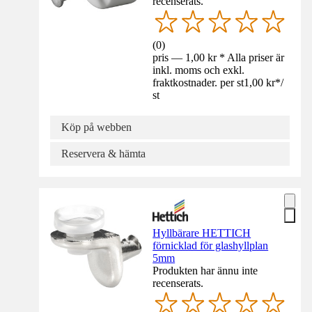
recenserats.
(
0
)
pris — 1,00 kr * Alla priser är
inkl. moms och exkl.
fraktkostnader. per st
1,00 kr
*
/
st
Köp på webben
Reservera & hämta
Hyllbärare HETTICH
förnicklad för glashyllplan
5mm
Produkten har ännu inte
recenserats.