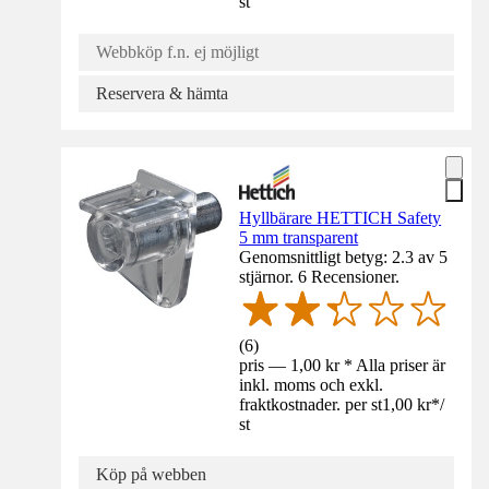
st
Webbköp f.n. ej möjligt
Reservera & hämta
Hyllbärare HETTICH Safety
5 mm transparent
Genomsnittligt betyg: 2.3 av 5
stjärnor. 6 Recensioner.
(
6
)
pris — 1,00 kr * Alla priser är
inkl. moms och exkl.
fraktkostnader. per st
1,00 kr
*
/
st
Köp på webben