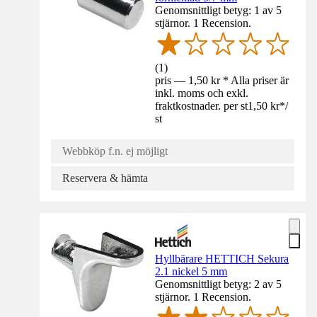
Genomsnittligt betyg: 1 av 5
stjärnor. 1 Recension.
(
1
)
pris — 1,50 kr * Alla priser är
inkl. moms och exkl.
fraktkostnader. per st
1,50 kr
*
/
st
Webbköp f.n. ej möjligt
Reservera & hämta
Hyllbärare HETTICH Sekura
2.1 nickel 5 mm
Genomsnittligt betyg: 2 av 5
stjärnor. 1 Recension.