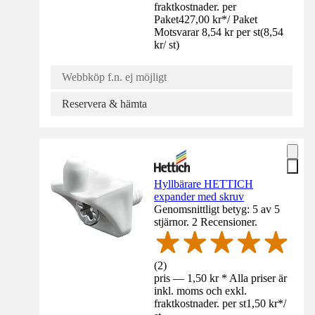
fraktkostnader. per
Paket
427,00 kr
*
/
Paket
Motsvarar 8,54 kr per st
(
8,54
kr
/
st
)
Webbköp f.n. ej möjligt
Reservera & hämta
Hyllbärare HETTICH
expander med skruv
Genomsnittligt betyg: 5 av 5
stjärnor. 2 Recensioner.
(
2
)
pris — 1,50 kr * Alla priser är
inkl. moms och exkl.
fraktkostnader. per st
1,50 kr
*
/