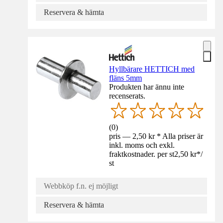
Reservera & hämta
Hyllbärare HETTICH med
fläns 5mm
Produkten har ännu inte
recenserats.
(
0
)
pris — 2,50 kr * Alla priser är
inkl. moms och exkl.
fraktkostnader. per st
2,50 kr
*
/
st
Webbköp f.n. ej möjligt
Reservera & hämta