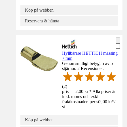
Köp på webben
Reservera & hämta
Hyllbärare HETTICH mässing
7 mm
Genomsnittligt betyg: 5 av 5
stjärnor. 2 Recensioner.
(
2
)
pris — 2,00 kr * Alla priser är
inkl. moms och exkl.
fraktkostnader. per st
2,00 kr
*
/
st
Köp på webben