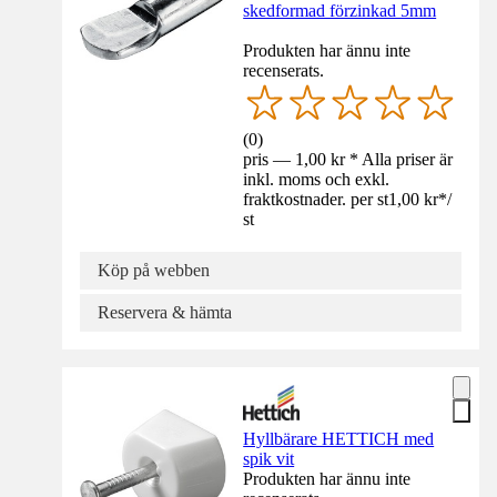
skedformad förzinkad 5mm
Produkten har ännu inte
recenserats.
(
0
)
pris — 1,00 kr * Alla priser är
inkl. moms och exkl.
fraktkostnader. per st
1,00 kr
*
/
st
Köp på webben
Reservera & hämta
Hyllbärare HETTICH med
spik vit
Produkten har ännu inte