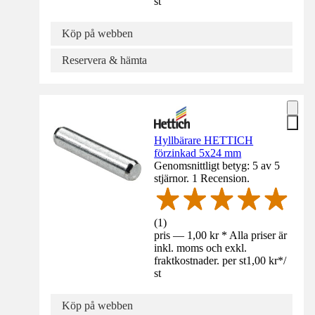
st
Köp på webben
Reservera & hämta
Hyllbärare HETTICH
förzinkad 5x24 mm
Genomsnittligt betyg: 5 av 5
stjärnor. 1 Recension.
(
1
)
pris — 1,00 kr * Alla priser är
inkl. moms och exkl.
fraktkostnader. per st
1,00 kr
*
/
st
Köp på webben