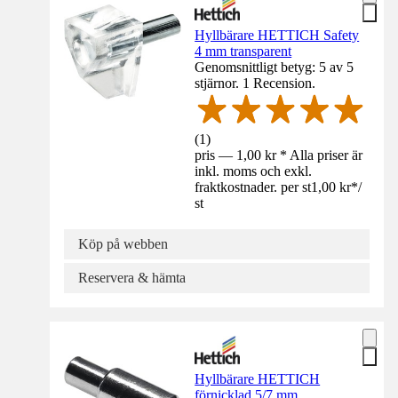
Hyllbärare HETTICH Safety
4 mm transparent
Genomsnittligt betyg: 5 av 5
stjärnor. 1 Recension.
(
1
)
pris — 1,00 kr * Alla priser är
inkl. moms och exkl.
fraktkostnader. per st
1,00 kr
*
/
st
Köp på webben
Reservera & hämta
Hyllbärare HETTICH
förnicklad 5/7 mm