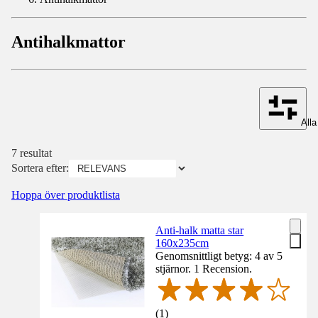
Antihalkmattor
Alla 
7 resultat
Sortera efter:
Hoppa över produktlista
Anti-halk matta star
160x235cm
Genomsnittligt betyg: 4 av 5
stjärnor. 1 Recension.
(
1
)