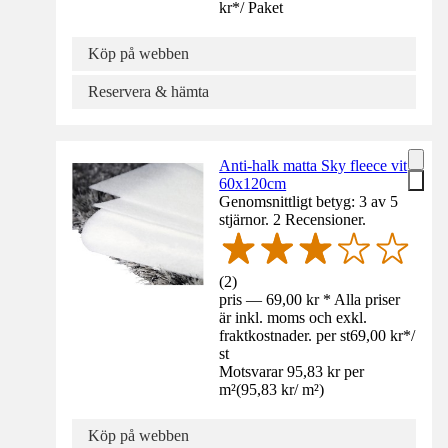
kr
*
/
Paket
Köp på webben
Reservera & hämta
Anti-halk matta Sky fleece vit
60x120cm
Genomsnittligt betyg: 3 av 5
stjärnor. 2 Recensioner.
(
2
)
pris — 69,00 kr * Alla priser
är inkl. moms och exkl.
fraktkostnader. per st
69,00 kr
*
/
st
Motsvarar 95,83 kr per
m²
(
95,83 kr
/
m²
)
Köp på webben