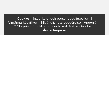
Cookies
Integritets- och personuppgiftspolicy
Allmänna köpvillkor
Tillgänglighetsredogörelse
Ångerrätt
* Alla priser är inkl. moms och exkl. fraktkostnader.
Ångerbegäran