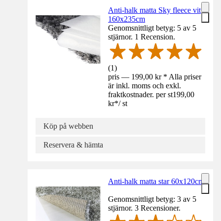
Anti-halk matta Sky fleece vit
160x235cm
Genomsnittligt betyg: 5 av 5
stjärnor. 1 Recension.
(
1
)
pris — 199,00 kr * Alla priser
är inkl. moms och exkl.
fraktkostnader. per st
199,00
kr
*
/
st
Köp på webben
Reservera & hämta
Anti-halk matta star 60x120cm
Genomsnittligt betyg: 3 av 5
stjärnor. 3 Recensioner.