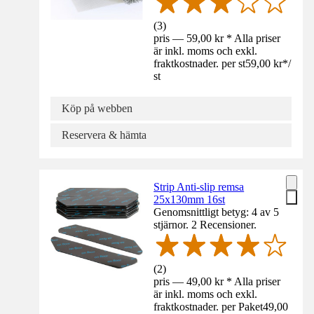
(
3
)
pris — 59,00 kr * Alla priser
är inkl. moms och exkl.
fraktkostnader. per st
59,00 kr
*
/
st
Köp på webben
Reservera & hämta
Strip Anti-slip remsa
25x130mm 16st
Genomsnittligt betyg: 4 av 5
stjärnor. 2 Recensioner.
(
2
)
pris — 49,00 kr * Alla priser
är inkl. moms och exkl.
fraktkostnader. per Paket
49,00