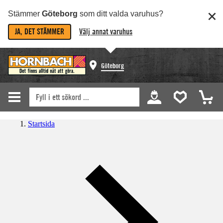
Stämmer
Göteborg
som ditt valda varuhus?
JA, DET STÄMMER
Välj annat varuhus
Göteborg
Startsida