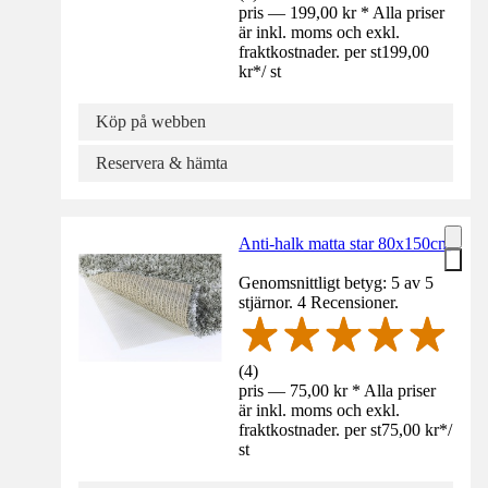
pris — 199,00 kr * Alla priser
är inkl. moms och exkl.
fraktkostnader. per st
199,00
kr
*
/
st
Köp på webben
Reservera & hämta
Anti-halk matta star 80x150cm
Genomsnittligt betyg: 5 av 5
stjärnor. 4 Recensioner.
(
4
)
pris — 75,00 kr * Alla priser
är inkl. moms och exkl.
fraktkostnader. per st
75,00 kr
*
/
st