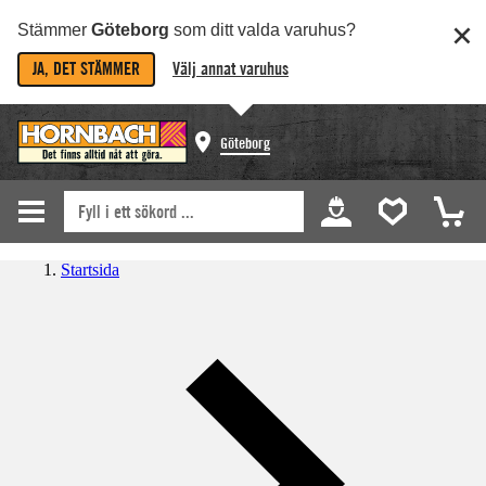
Stämmer
Göteborg
som ditt valda varuhus?
JA, DET STÄMMER
Välj annat varuhus
Göteborg
Startsida