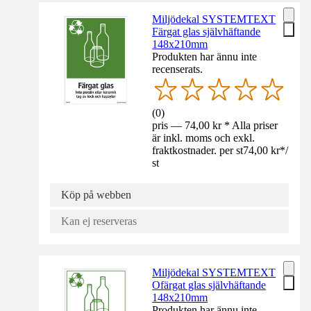
Miljödekal SYSTEMTEXT
Färgat glas självhäftande
148x210mm
Produkten har ännu inte
recenserats.
(
0
)
pris — 74,00 kr * Alla priser
är inkl. moms och exkl.
fraktkostnader. per st
74,00 kr
*
/
st
Köp på webben
Kan ej reserveras
Miljödekal SYSTEMTEXT
Ofärgat glas självhäftande
148x210mm
Produkten har ännu inte