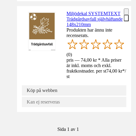
Miljödekal SYSTEMTEXT
Trädgårdsavfall självhäftande
148x210mm
Produkten har ännu inte
recenserats.
(
0
)
pris — 74,00 kr * Alla priser
är inkl. moms och exkl.
fraktkostnader. per st
74,00 kr
*
/
st
Köp på webben
Kan ej reserveras
Sida 1 av 1