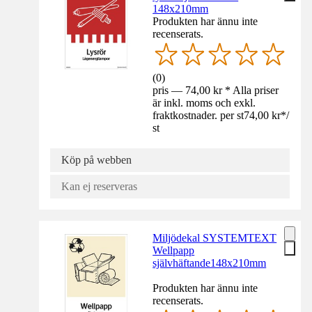
148x210mm
Produkten har ännu inte
recenserats.
(
0
)
pris — 74,00 kr * Alla priser
är inkl. moms och exkl.
fraktkostnader. per st
74,00 kr
*
/
st
Köp på webben
Kan ej reserveras
Miljödekal SYSTEMTEXT
Wellpapp
självhäftande148x210mm
Produkten har ännu inte
recenserats.