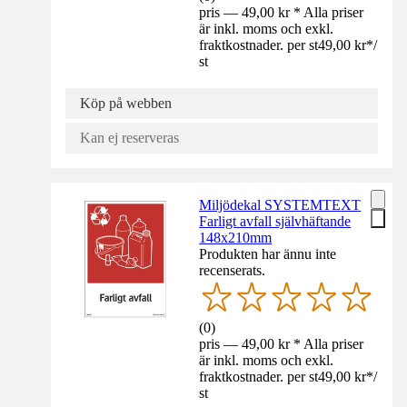
pris — 49,00 kr * Alla priser
är inkl. moms och exkl.
fraktkostnader. per st
49,00 kr
*
/
st
Köp på webben
Kan ej reserveras
Miljödekal SYSTEMTEXT
Farligt avfall självhäftande
148x210mm
Produkten har ännu inte
recenserats.
(
0
)
pris — 49,00 kr * Alla priser
är inkl. moms och exkl.
fraktkostnader. per st
49,00 kr
*
/
st