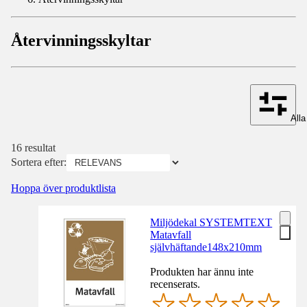
Återvinningsskyltar
Alla 
16 resultat
Sortera efter:
Hoppa över produktlista
Miljödekal SYSTEMTEXT
Matavfall
självhäftande148x210mm
Produkten har ännu inte
recenserats.