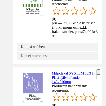
recenserats.
(
0
)
pris — 74,00 kr * Alla priser
är inkl. moms och exkl.
fraktkostnader. per st
74,00 kr
*
/
st
Köp på webben
Kan ej reserveras
Miljödekal SYSTEMTEXT
Plast självhäftande
148x210mm
Produkten har ännu inte
recenserats.
(
0
)