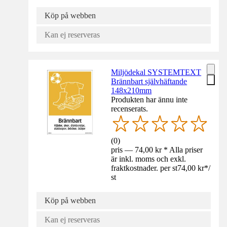
Köp på webben
Kan ej reserveras
Miljödekal SYSTEMTEXT
Brännbart självhäftande
148x210mm
Produkten har ännu inte
recenserats.
(
0
)
pris — 74,00 kr * Alla priser
är inkl. moms och exkl.
fraktkostnader. per st
74,00 kr
*
/
st
Köp på webben
Kan ej reserveras