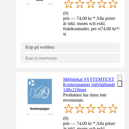
(
0
)
pris — 74,00 kr * Alla priser
är inkl. moms och exkl.
fraktkostnader. per st
74,00 kr
*
/
st
Köp på webben
Kan ej reserveras
Miljödekal SYSTEMTEXT
Kontorspapper självhäftande
148x210mm
Produkten har ännu inte
recenserats.
(
0
)
pris — 74,00 kr * Alla priser
är inkl. moms och exkl.