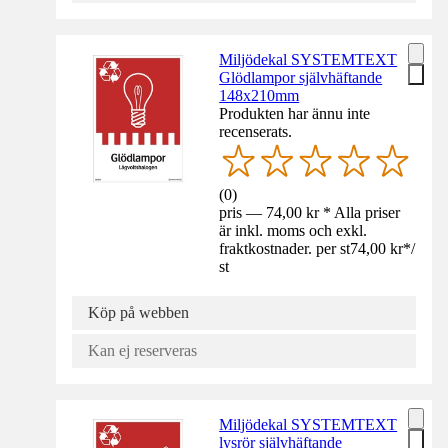
Miljödekal SYSTEMTEXT
Glödlampor självhäftande
148x210mm
Produkten har ännu inte
recenserats.
(
0
)
pris — 74,00 kr * Alla priser
är inkl. moms och exkl.
fraktkostnader. per st
74,00 kr
*
/
st
Köp på webben
Kan ej reserveras
Miljödekal SYSTEMTEXT
lysrör självhäftande