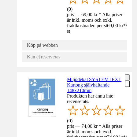
(
0
)
pris — 69,00 kr * Alla priser
är inkl. moms och exkl.
fraktkostnader. per st
69,00 kr
*
/
st
Köp på webben
Kan ej reserveras
Miljödekal SYSTEMTEXT
Kartong självhäftande
148x210mm
Produkten har ännu inte
recenserats.
(
0
)
pris — 74,00 kr * Alla priser
är inkl. moms och exkl.