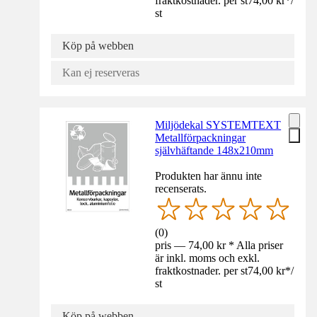
fraktkostnader. per st
74,00 kr
*
/
st
Köp på webben
Kan ej reserveras
Miljödekal SYSTEMTEXT
Metallförpackningar
självhäftande 148x210mm
Produkten har ännu inte
recenserats.
(
0
)
pris — 74,00 kr * Alla priser
är inkl. moms och exkl.
fraktkostnader. per st
74,00 kr
*
/
st
Köp på webben