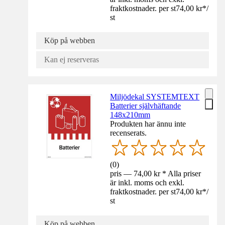
fraktkostnader. per st
74,00 kr
*
/
st
Köp på webben
Kan ej reserveras
Miljödekal SYSTEMTEXT
Batterier självhäftande
148x210mm
Produkten har ännu inte
recenserats.
(
0
)
pris — 74,00 kr * Alla priser
är inkl. moms och exkl.
fraktkostnader. per st
74,00 kr
*
/
st
Köp på webben