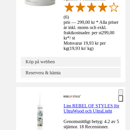
(
6
)
pris — 299,00 kr * Alla priser
är inkl. moms och exkl.
fraktkostnader. per st
299,00
kr
*
/
st
Motsvarar 19,93 kr per
kg
(
19,93 kr
/
kg
)
Köp på webben
Reservera & hämta
Lim REBEL OF STYLES för
UltraWood och UltraLight
Genomsnittligt betyg: 4.2 av 5
stjärnor. 18 Recensioner.