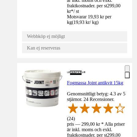
är inkl. moms och exkl.
fraktkostnader. per st
299,00
kr
*
/
st
Motsvarar 19,93 kr per
kg
(
19,93 kr
/
kg
)
Webbköp ej möjligt
Kan ej reserveras
Fogmassa Joint antikvit 15kg
Genomsnittligt betyg: 4.3 av 5
stjärnor. 24 Recensioner.
(
24
)
pris — 299,00 kr * Alla priser
är inkl. moms och exkl.
fraktkostnader. per st
299,00