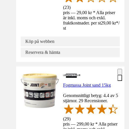
(
23
)
pris — 29,00 kr * Alla priser
är inkl. moms och exkl.
fraktkostnader. per st
29,00 kr
*
/
st
Köp på webben
Reservera & hämta
Fogmassa Joint sand 15kg
Genomsnittligt betyg: 4.4 av 5
stjärnor. 29 Recensioner.
(
29
)
pris — 299,00 kr * Alla priser