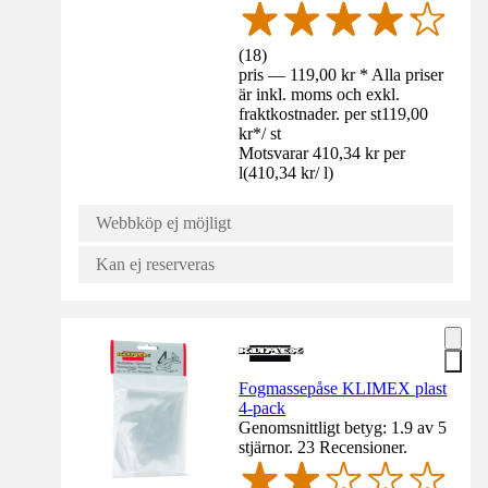
(
18
)
pris — 119,00 kr * Alla priser
är inkl. moms och exkl.
fraktkostnader. per st
119,00
kr
*
/
st
Motsvarar 410,34 kr per
l
(
410,34 kr
/
l
)
Webbköp ej möjligt
Kan ej reserveras
Fogmassepåse KLIMEX plast
4-pack
Genomsnittligt betyg: 1.9 av 5
stjärnor. 23 Recensioner.