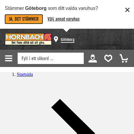
Stämmer
Göteborg
som ditt valda varuhus?
JA, DET STÄMMER
Välj annat varuhus
Göteborg
Startsida