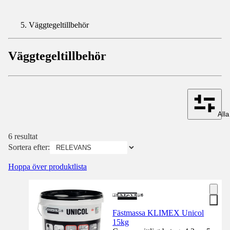
Väggtegeltillbehör
Väggtegeltillbehör
Alla 
6 resultat
Sortera efter:
Hoppa över produktlista
Fästmassa KLIMEX Unicol
15kg