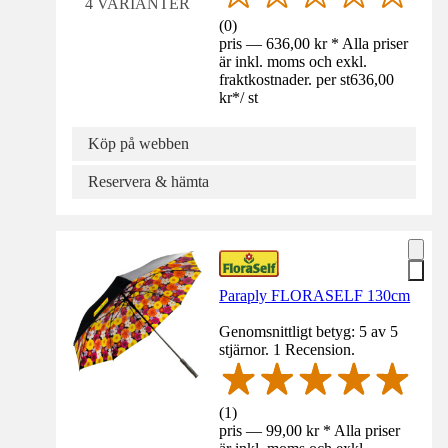
4 VARIANTER
(
0
)
pris — 636,00 kr * Alla priser
är inkl. moms och exkl.
fraktkostnader. per st
636,00
kr
*
/
st
Köp på webben
Reservera & hämta
Paraply FLORASELF 130cm
Genomsnittligt betyg: 5 av 5
stjärnor. 1 Recension.
(
1
)
pris — 99,00 kr * Alla priser