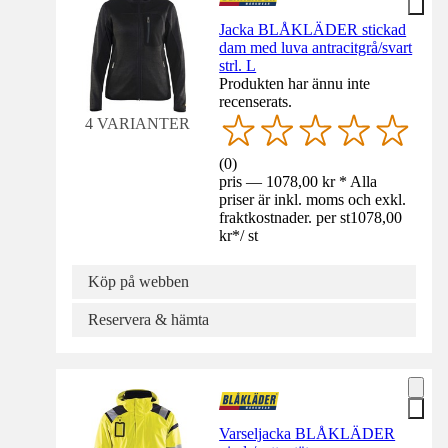
Jacka BLÅKLÄDER stickad
dam med luva antracitgrå/svart
strl. L
Produkten har ännu inte
recenserats.
4 VARIANTER
(
0
)
pris — 1078,00 kr * Alla
priser är inkl. moms och exkl.
fraktkostnader. per st
1078,00
kr
*
/
st
Köp på webben
Reservera & hämta
Varseljacka BLÅKLÄDER