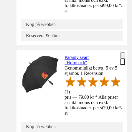
är inkl. moms och exkl.
fraktkostnader. per st
99,00 kr
*
/
st
Köp på webben
Reservera & hämta
Paraply svart
"Hornbach"
Genomsnittligt betyg: 5 av 5
stjärnor. 1 Recension.
(
1
)
pris — 79,00 kr * Alla priser
är inkl. moms och exkl.
fraktkostnader. per st
79,00 kr
*
/
st
Köp på webben