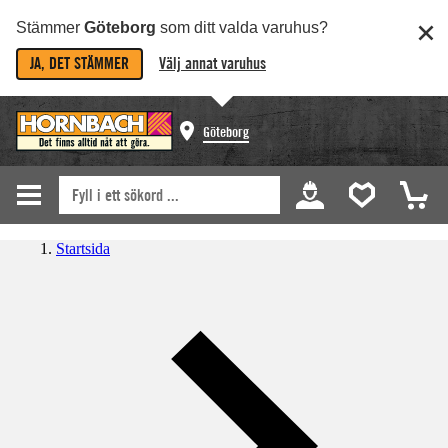
Stämmer
Göteborg
som ditt valda varuhus?
JA, DET STÄMMER
Välj annat varuhus
Göteborg
Startsida