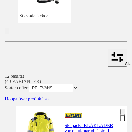
Stickade jackor
Alla 
12 resultat
(40 VARIANTER)
Sortera efter:
Hoppa över produktlista
Skaljacka BLÅKLÄDER
varselgul/marinblå strl. L