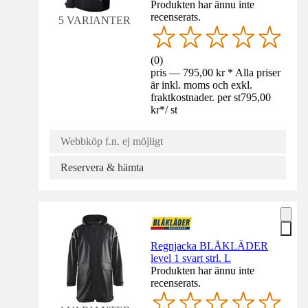
Produkten har ännu inte
recenserats.
5 VARIANTER
(
0
)
pris — 795,00 kr * Alla priser
är inkl. moms och exkl.
fraktkostnader. per st
795,00
kr
*
/
st
Webbköp f.n. ej möjligt
Reservera & hämta
Regnjacka BLÅKLÄDER
level 1 svart strl. L
Produkten har ännu inte
recenserats.