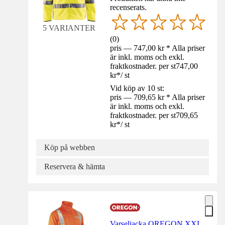
recenserats.
5 VARIANTER
(
0
)
pris — 747,00 kr * Alla priser
är inkl. moms och exkl.
fraktkostnader. per st
747,00
kr
*
/
st
Vid köp av 10 st:
pris — 709,65 kr * Alla priser
är inkl. moms och exkl.
fraktkostnader. per st
709,65
kr
*
/
st
Köp på webben
Reservera & hämta
Varseljacka OREGON XXL