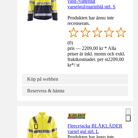
vind-/vattentät
varselgul/marinblå strl. S
Produkten har ännu inte
recenserats.
(
0
)
pris — 2209,00 kr * Alla
priser är inkl. moms och exkl.
fraktkostnader. per st
2209,00
kr
*
/
st
Köp på webben
Reservera & hämta
Fleecejacka BLÅKLÄDER
varsel gul strl. L
Produkten har ännu inte