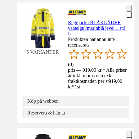
Regnjacka BLÅKLÄDER
varselgul/marinblå level 1 strl.
L
Produkten har ännu inte
recenserats.
5 VARIANTER
(
0
)
pris — 919,00 kr * Alla priser
är inkl. moms och exkl.
fraktkostnader. per st
919,00
kr
*
/
st
Köp på webben
Reservera & hämta