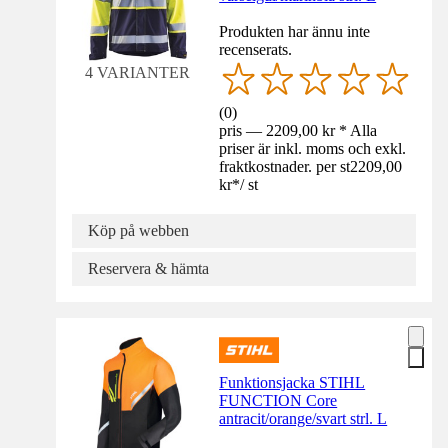
Produkten har ännu inte
recenserats.
4 VARIANTER
(
0
)
pris — 2209,00 kr * Alla
priser är inkl. moms och exkl.
fraktkostnader. per st
2209,00
kr
*
/
st
Köp på webben
Reservera & hämta
Funktionsjacka STIHL
FUNCTION Core
antracit/orange/svart strl. L