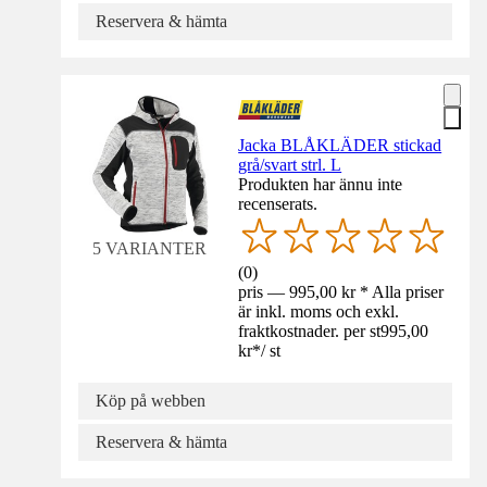
Reservera & hämta
Jacka BLÅKLÄDER stickad
grå/svart strl. L
Produkten har ännu inte
recenserats.
5 VARIANTER
(
0
)
pris — 995,00 kr * Alla priser
är inkl. moms och exkl.
fraktkostnader. per st
995,00
kr
*
/
st
Köp på webben
Reservera & hämta