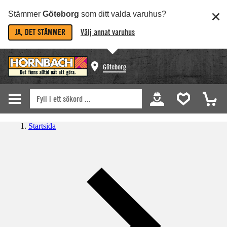
Stämmer
Göteborg
som ditt valda varuhus?
JA, DET STÄMMER
Välj annat varuhus
Göteborg
Startsida