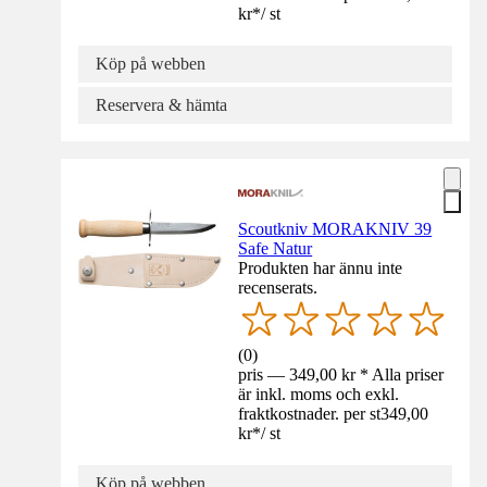
kr
*
/
st
Köp på webben
Reservera & hämta
Scoutkniv MORAKNIV 39
Safe Natur
Produkten har ännu inte
recenserats.
(
0
)
pris — 349,00 kr * Alla priser
är inkl. moms och exkl.
fraktkostnader. per st
349,00
kr
*
/
st
Köp på webben