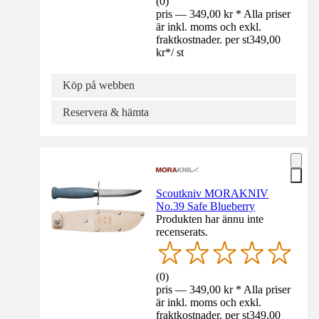
(
0
)
pris — 349,00 kr * Alla priser
är inkl. moms och exkl.
fraktkostnader. per st
349,00
kr
*
/
st
Köp på webben
Reservera & hämta
Scoutkniv MORAKNIV
No.39 Safe Blueberry
Produkten har ännu inte
recenserats.
(
0
)
pris — 349,00 kr * Alla priser
är inkl. moms och exkl.
fraktkostnader. per st
349,00