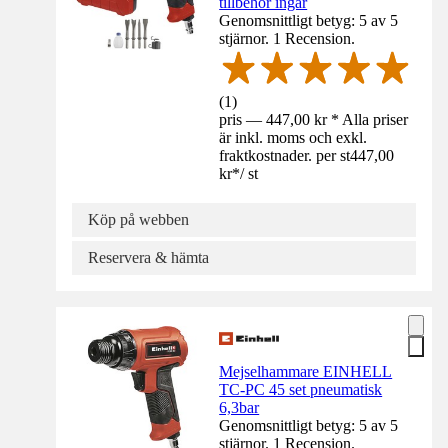
tillbehör ingår
Genomsnittligt betyg: 5 av 5
stjärnor. 1 Recension.
(
1
)
pris — 447,00 kr * Alla priser
är inkl. moms och exkl.
fraktkostnader. per st
447,00
kr
*
/
st
Köp på webben
Reservera & hämta
Mejselhammare EINHELL
TC-PC 45 set pneumatisk
6,3bar
Genomsnittligt betyg: 5 av 5
stjärnor. 1 Recension.