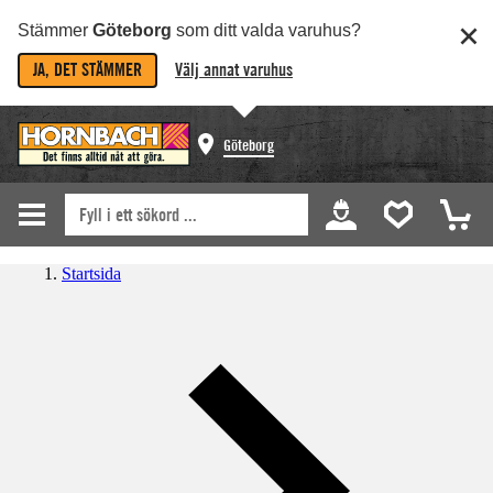
Stämmer
Göteborg
som ditt valda varuhus?
JA, DET STÄMMER
Välj annat varuhus
Göteborg
Startsida