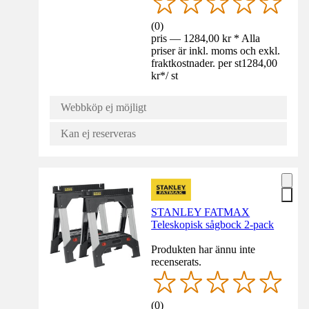
(
0
)
pris — 1284,00 kr * Alla
priser är inkl. moms och exkl.
fraktkostnader. per st
1284,00
kr
*
/
st
Webbköp ej möjligt
Kan ej reserveras
STANLEY FATMAX
Teleskopisk sågbock 2-pack
Produkten har ännu inte
recenserats.
(
0
)