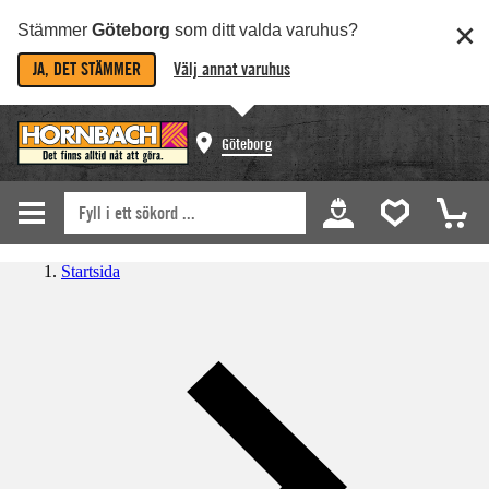
Stämmer
Göteborg
som ditt valda varuhus?
JA, DET STÄMMER
Välj annat varuhus
Göteborg
Startsida