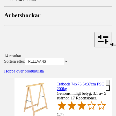
Arbetsbockar
Alla 
14 resultat
Sortera efter:
Hoppa över produktlista
Träbock 74x73,5x37cm FSC
200kg
Genomsnittligt betyg: 3.1 av 5
stjärnor. 17 Recensioner.
(
17
)