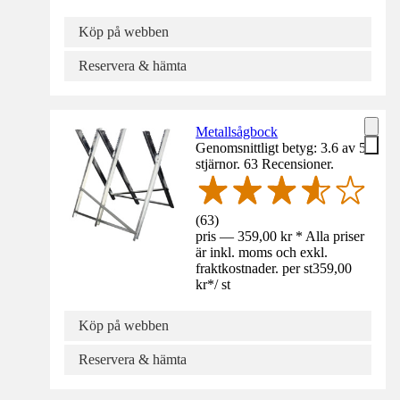
Köp på webben
Reservera & hämta
Metallsågbock
Genomsnittligt betyg: 3.6 av 5
stjärnor. 63 Recensioner.
(
63
)
pris — 359,00 kr * Alla priser
är inkl. moms och exkl.
fraktkostnader. per st
359,00
kr
*
/
st
Köp på webben
Reservera & hämta