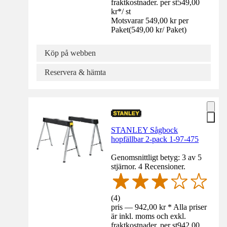
fraktkostnader. per st
549,00
kr
*
/
st
Motsvarar 549,00 kr per
Paket
(
549,00 kr
/
Paket
)
Köp på webben
Reservera & hämta
STANLEY Sågbock
hopfällbar 2-pack 1-97-475
Genomsnittligt betyg: 3 av 5
stjärnor. 4 Recensioner.
(
4
)
pris — 942,00 kr * Alla priser
är inkl. moms och exkl.
fraktkostnader. per st
942,00