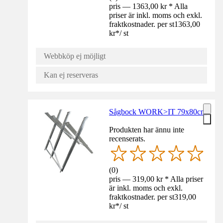
pris — 1363,00 kr * Alla
priser är inkl. moms och exkl.
fraktkostnader. per st
1363,00
kr
*
/
st
Webbköp ej möjligt
Kan ej reserveras
Sågbock WORK>IT 79x80cm
Produkten har ännu inte
recenserats.
(
0
)
pris — 319,00 kr * Alla priser
är inkl. moms och exkl.
fraktkostnader. per st
319,00
kr
*
/
st