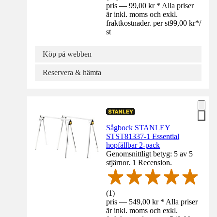
pris — 99,00 kr * Alla priser
är inkl. moms och exkl.
fraktkostnader. per st
99,00 kr
*
/
st
Köp på webben
Reservera & hämta
Sågbock STANLEY
STST81337-1 Essential
hopfällbar 2-pack
Genomsnittligt betyg: 5 av 5
stjärnor. 1 Recension.
(
1
)
pris — 549,00 kr * Alla priser
är inkl. moms och exkl.