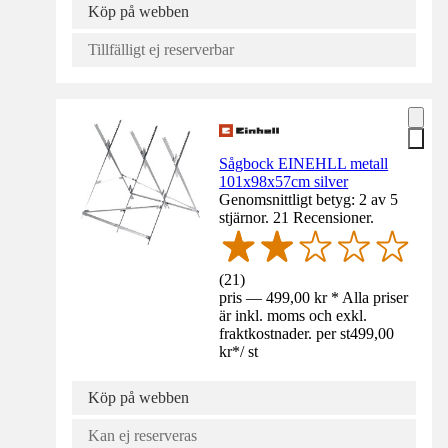
Köp på webben
Tillfälligt ej reserverbar
Sågbock EINEHLL metall
101x98x57cm silver
Genomsnittligt betyg: 2 av 5
stjärnor. 21 Recensioner.
(
21
)
pris — 499,00 kr * Alla priser
är inkl. moms och exkl.
fraktkostnader. per st
499,00
kr
*
/
st
Köp på webben
Kan ej reserveras