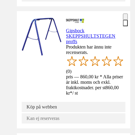
Gipsbock
SKEPPSHULTSTEGEN
proffs
Produkten har ännu inte
recenserats.
(
0
)
pris — 860,00 kr * Alla priser
är inkl. moms och exkl.
fraktkostnader. per st
860,00
kr
*
/
st
Köp på webben
Kan ej reserveras