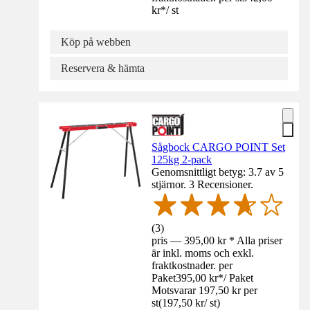
kr
*
/
st
Köp på webben
Reservera & hämta
Sågbock CARGO POINT Set
125kg 2-pack
Genomsnittligt betyg: 3.7 av 5
stjärnor. 3 Recensioner.
(
3
)
pris — 395,00 kr * Alla priser
är inkl. moms och exkl.
fraktkostnader. per
Paket
395,00 kr
*
/
Paket
Motsvarar 197,50 kr per
st
(
197,50 kr
/
st
)