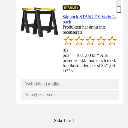
Sågbock STANLEY Vario 2-
pack
Produkten har ännu inte
recenserats.
(
0
)
pris — 1071,00 kr * Alla
priser är inkl. moms och exkl.
fraktkostnader. per st
1071,00
kr
*
/
st
Webbköp ej möjligt
Kan ej reserveras
Sida 1 av 1