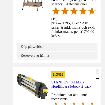
stjärnor. 19 Recensioner.
(
19
)
pris — 1795,00 kr * Alla
priser är inkl. moms och exkl.
fraktkostnader. per st
1795,00
kr
*
/
st
Köp på webben
Reservera & hämta
STANLEY FATMAX
Hopfällbar sågbock 2-pack
Produkten har ännu inte
recenserats.