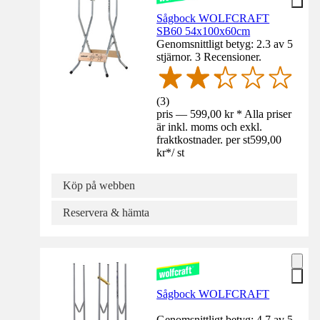
Sågbock WOLFCRAFT
SB60 54x100x60cm
Genomsnittligt betyg: 2.3 av 5
stjärnor. 3 Recensioner.
(
3
)
pris — 599,00 kr * Alla priser
är inkl. moms och exkl.
fraktkostnader. per st
599,00
kr
*
/
st
Köp på webben
Reservera & hämta
Sågbock WOLFCRAFT
Genomsnittligt betyg: 4.7 av 5