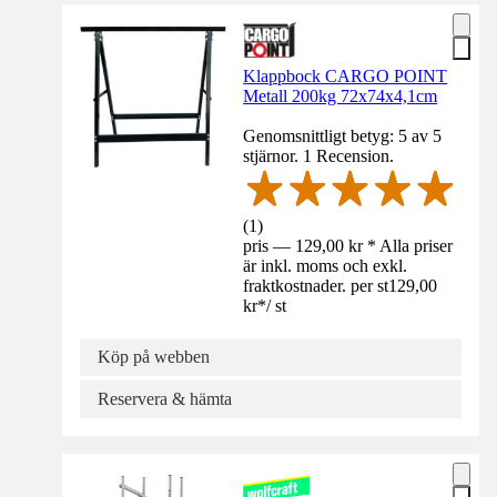
Klappbock CARGO POINT
Metall 200kg 72x74x4,1cm
Genomsnittligt betyg: 5 av 5
stjärnor. 1 Recension.
(
1
)
pris — 129,00 kr * Alla priser
är inkl. moms och exkl.
fraktkostnader. per st
129,00
kr
*
/
st
Köp på webben
Reservera & hämta