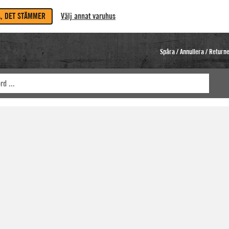
A, DET STÄMMER
Välj annat varuhus
Spåra / Annullera / Return