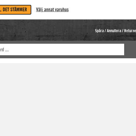
A, DET STÄMMER
Välj annat varuhus
Spåra / Annullera / Return