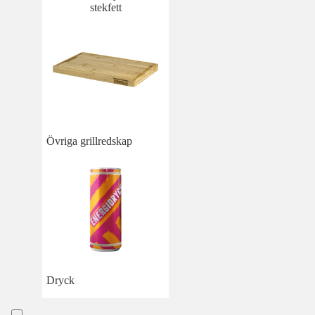
stekfett
Övriga grillredskap
Dryck