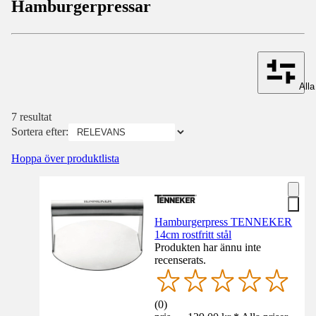
Hamburgerpressar
Alla 
7 resultat
Sortera efter:
Hoppa över produktlista
Hamburgerpress TENNEKER
14cm rostfritt stål
Produkten har ännu inte
recenserats.
(
0
)