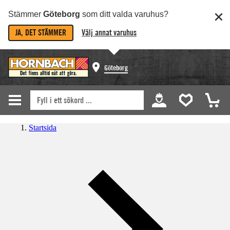
Stämmer
Göteborg
som ditt valda varuhus?
JA, DET STÄMMER
Välj annat varuhus
Göteborg
Startsida