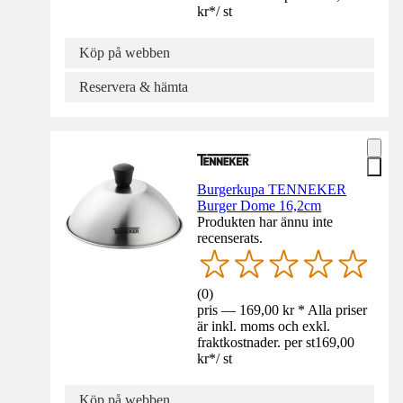
kr
*
/
st
Köp på webben
Reservera & hämta
Burgerkupa TENNEKER
Burger Dome 16,2cm
Produkten har ännu inte
recenserats.
(
0
)
pris — 169,00 kr * Alla priser
är inkl. moms och exkl.
fraktkostnader. per st
169,00
kr
*
/
st
Köp på webben