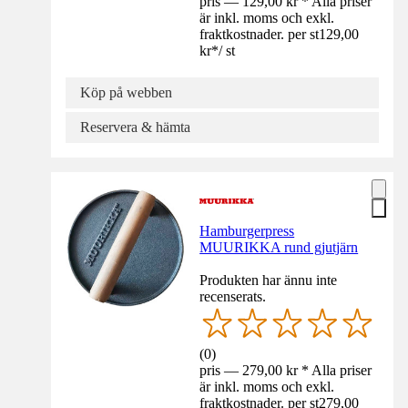
pris — 129,00 kr * Alla priser
är inkl. moms och exkl.
fraktkostnader. per st
129,00
kr
*
/
st
Köp på webben
Reservera & hämta
Hamburgerpress
MUURIKKA rund gjutjärn
Produkten har ännu inte
recenserats.
(
0
)
pris — 279,00 kr * Alla priser
är inkl. moms och exkl.
fraktkostnader. per st
279,00