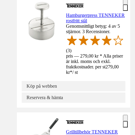
Hamburgerpress TENNEKER
rostfritt stål
Genomsnittligt betyg: 4 av 5
stjärnor. 3 Recensioner.
(
3
)
pris — 279,00 kr * Alla priser
är inkl. moms och exkl.
fraktkostnader. per st
279,00
kr
*
/
st
Köp på webben
Reservera & hämta
Grilltillbehör TENNEKER