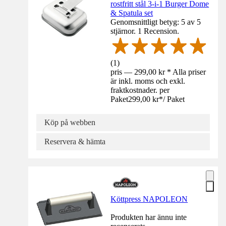
rostfritt stål 3-i-1 Burger Dome
& Spatula set
Genomsnittligt betyg: 5 av 5
stjärnor. 1 Recension.
(
1
)
pris — 299,00 kr * Alla priser
är inkl. moms och exkl.
fraktkostnader. per
Paket
299,00 kr
*
/
Paket
Köp på webben
Reservera & hämta
Köttpress NAPOLEON
Produkten har ännu inte