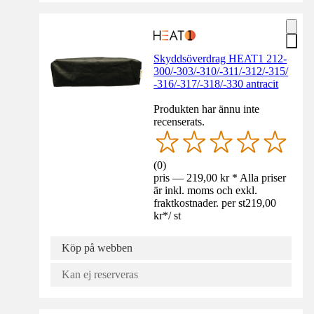
Skyddsöverdrag HEAT1 212-
300/-303/-310/-311/-312/-315/
-316/-317/-318/-330 antracit
Produkten har ännu inte
recenserats.
(
0
)
pris — 219,00 kr * Alla priser
är inkl. moms och exkl.
fraktkostnader. per st
219,00
kr
*
/
st
Köp på webben
Kan ej reserveras