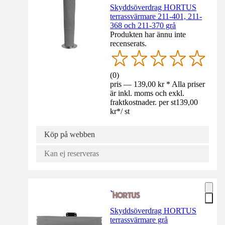
Skyddsöverdrag HORTUS
terrassvärmare 211-401, 211-
368 och 211-370 grå
Produkten har ännu inte
recenserats.
(
0
)
pris — 139,00 kr * Alla priser
är inkl. moms och exkl.
fraktkostnader. per st
139,00
kr
*
/
st
Köp på webben
Kan ej reserveras
Skyddsöverdrag HORTUS
terrassvärmare grå