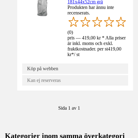
181x44x52cm grå
Produkten har ännu inte
recenserats.
(
0
)
pris — 419,00 kr * Alla priser
är inkl. moms och exkl.
fraktkostnader. per st
419,00
kr
*
/
st
Köp på webben
Kan ej reserveras
Sida 1 av 1
Kategorier inom samma överkategori