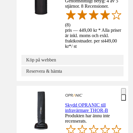
Genomsnittligt betyg: 4 av 5
stjärnor. 8 Recensioner.
(
8
)
pris — 449,00 kr * Alla priser
är inkl. moms och exkl.
fraktkostnader. per st
449,00
kr
*
/
st
Köp på webben
Reservera & hämta
Skydd OPRANIC till
infravärmare THOR-B
Produkten har ännu inte
recenserats.