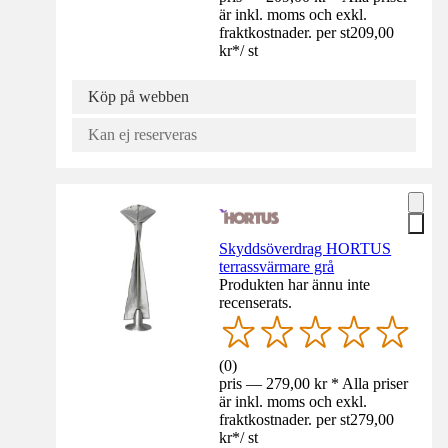
är inkl. moms och exkl.
fraktkostnader. per st
209,00
kr
*
/
st
Köp på webben
Kan ej reserveras
Skyddsöverdrag HORTUS
terrassvärmare grå
Produkten har ännu inte
recenserats.
(
0
)
pris — 279,00 kr * Alla priser
är inkl. moms och exkl.
fraktkostnader. per st
279,00
kr
*
/
st