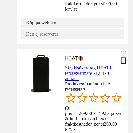
fraktkostnader. per st
199,00
kr
*
/
st
Köp på webben
Kan ej reserveras
Skyddsöverdrag HEAT1
terrassvärmare 212-370
antracit
Produkten har ännu inte
recenserats.
(
0
)
pris — 209,00 kr * Alla priser
är inkl. moms och exkl.
fraktkostnader. per st
209,00
kr
*
/
st