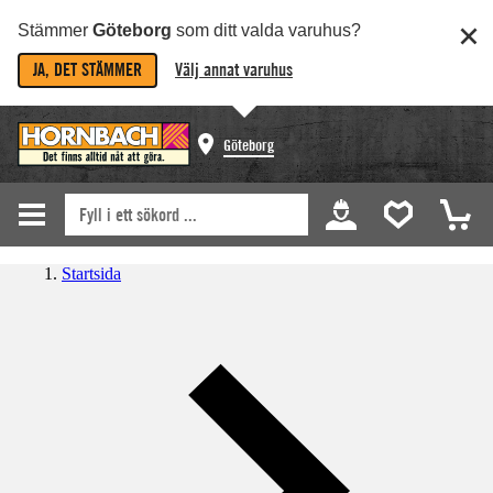
Stämmer
Göteborg
som ditt valda varuhus?
JA, DET STÄMMER
Välj annat varuhus
Göteborg
Startsida