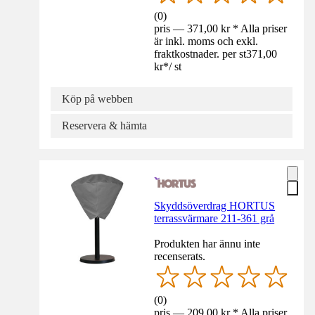
(
0
)
pris — 371,00 kr * Alla priser
är inkl. moms och exkl.
fraktkostnader. per st
371,00
kr
*
/
st
Köp på webben
Reservera & hämta
Skyddsöverdrag HORTUS
terrassvärmare 211-361 grå
Produkten har ännu inte
recenserats.
(
0
)
pris — 209,00 kr * Alla priser