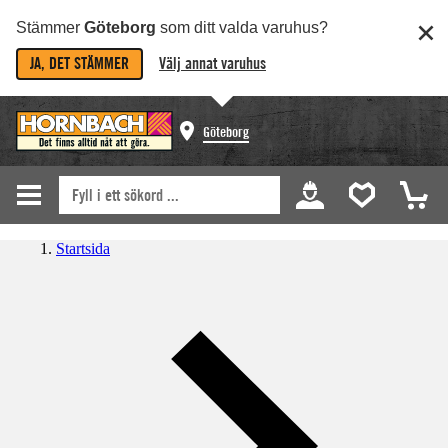
Stämmer
Göteborg
som ditt valda varuhus?
JA, DET STÄMMER
Välj annat varuhus
Göteborg
Startsida