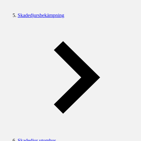
Skadedjursbekämpning
Skadedjur utomhus