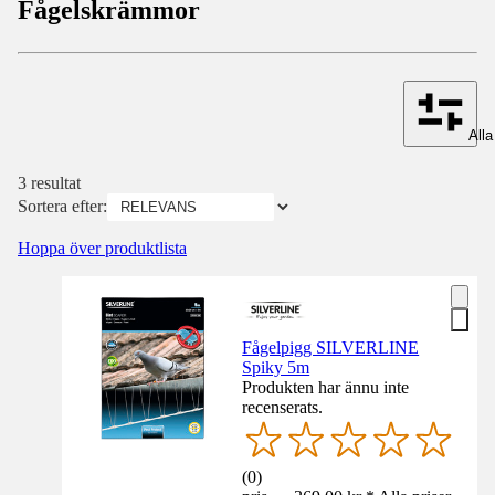
Fågelskrämmor
Alla 
3 resultat
Sortera efter:
Hoppa över produktlista
Fågelpigg SILVERLINE
Spiky 5m
Produkten har ännu inte
recenserats.
(
0
)