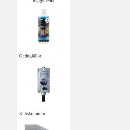
myggmedel
Getingfällor
Kattskrämmor