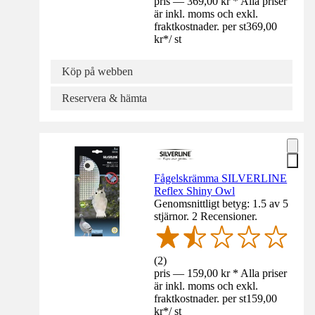
pris — 369,00 kr * Alla priser
är inkl. moms och exkl.
fraktkostnader. per st
369,00
kr
*
/
st
Köp på webben
Reservera & hämta
Fågelskrämma SILVERLINE
Reflex Shiny Owl
Genomsnittligt betyg: 1.5 av 5
stjärnor. 2 Recensioner.
(
2
)
pris — 159,00 kr * Alla priser
är inkl. moms och exkl.
fraktkostnader. per st
159,00
kr
*
/
st