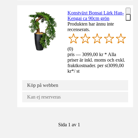
Konstväxt Bonsai Lärk Han-
Kengai ca 90cm grön
Produkten har ännu inte
recenserats.
(
0
)
pris — 3099,00 kr * Alla
priser är inkl. moms och exkl.
fraktkostnader. per st
3099,00
kr
*
/
st
Köp på webben
Kan ej reserveras
Sida 1 av 1