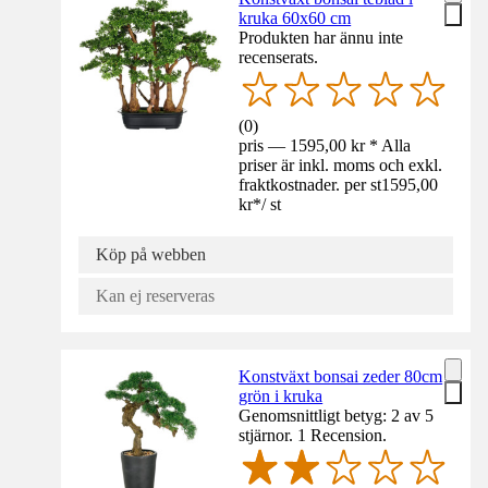
kruka 60x60 cm
Produkten har ännu inte
recenserats.
(
0
)
pris — 1595,00 kr * Alla
priser är inkl. moms och exkl.
fraktkostnader. per st
1595,00
kr
*
/
st
Köp på webben
Kan ej reserveras
Konstväxt bonsai zeder 80cm
grön i kruka
Genomsnittligt betyg: 2 av 5
stjärnor. 1 Recension.