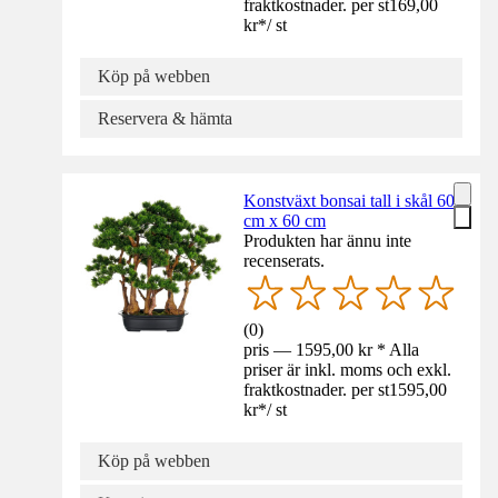
fraktkostnader. per st
169,00
kr
*
/
st
Köp på webben
Reservera & hämta
Konstväxt bonsai tall i skål 60
cm x 60 cm
Produkten har ännu inte
recenserats.
(
0
)
pris — 1595,00 kr * Alla
priser är inkl. moms och exkl.
fraktkostnader. per st
1595,00
kr
*
/
st
Köp på webben