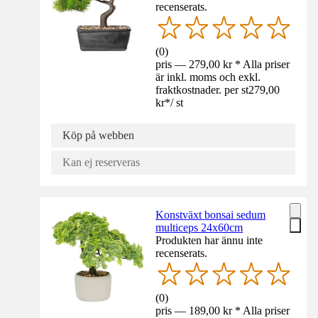
recenserats.
(
0
)
pris — 279,00 kr * Alla priser
är inkl. moms och exkl.
fraktkostnader. per st
279,00
kr
*
/
st
Köp på webben
Kan ej reserveras
Konstväxt bonsai sedum
multiceps 24x60cm
Produkten har ännu inte
recenserats.
(
0
)
pris — 189,00 kr * Alla priser