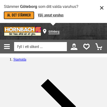
Stämmer
Göteborg
som ditt valda varuhus?
JA, DET STÄMMER
Välj annat varuhus
Göteborg
Startsida