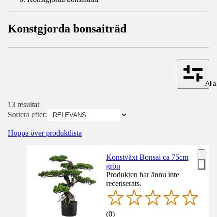
Konstgjorda bonsaiträd
Alla 
13 resultat
Sortera efter:
Hoppa över produktlista
Konstväxt Bonsai ca 75cm
grön
Produkten har ännu inte
recenserats.
(
0
)