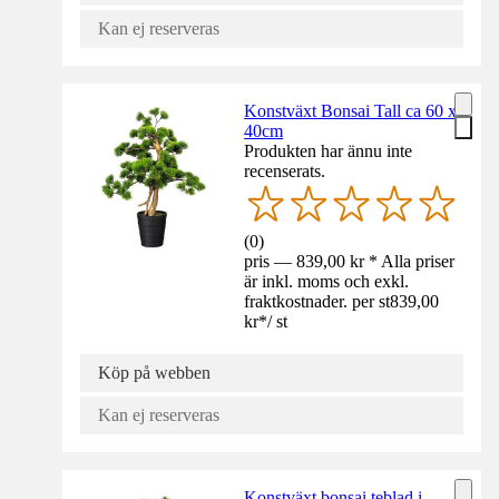
Kan ej reserveras
Konstväxt Bonsai Tall ca 60 x
40cm
Produkten har ännu inte
recenserats.
(
0
)
pris — 839,00 kr * Alla priser
är inkl. moms och exkl.
fraktkostnader. per st
839,00
kr
*
/
st
Köp på webben
Kan ej reserveras
Konstväxt bonsai teblad i