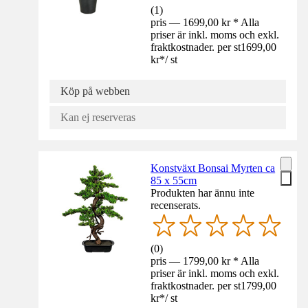
(
1
)
pris — 1699,00 kr * Alla
priser är inkl. moms och exkl.
fraktkostnader. per st
1699,00
kr
*
/
st
Köp på webben
Kan ej reserveras
Konstväxt Bonsai Myrten ca
85 x 55cm
Produkten har ännu inte
recenserats.
(
0
)
pris — 1799,00 kr * Alla
priser är inkl. moms och exkl.
fraktkostnader. per st
1799,00
kr
*
/
st