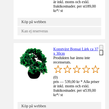
är inkl. moms och exkl.
fraktkostnader. per st
189,00
kr
*
/
st
Köp på webben
Kan ej reserveras
Konstväxt Bonsai Lärk ca 37
x 30cm
Produkten har ännu inte
recenserats.
(
0
)
pris — 539,00 kr * Alla priser
är inkl. moms och exkl.
fraktkostnader. per st
539,00
kr
*
/
st
Köp på webben