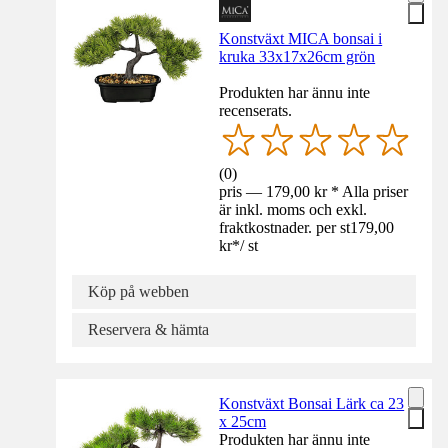
Konstväxt MICA bonsai i
kruka 33x17x26cm grön
Produkten har ännu inte
recenserats.
(
0
)
pris — 179,00 kr * Alla priser
är inkl. moms och exkl.
fraktkostnader. per st
179,00
kr
*
/
st
Köp på webben
Reservera & hämta
Konstväxt Bonsai Lärk ca 23
x 25cm
Produkten har ännu inte