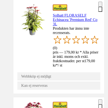
Solhatt FLORASELF
Echinacea 'Premium Red' Co
3L
Produkten har ännu inte
recenserats.
(
0
)
pris — 179,00 kr * Alla priser
är inkl. moms och exkl.
fraktkostnader. per st
179,00
kr
*
/
st
Webbköp ej möjligt
Kan ej reserveras