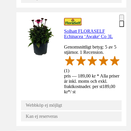
Solhatt FLORASELF
Echinacea ‘Awake' Co 3L
Genomsnittligt betyg: 5 av 5
stjärnor. 1 Recension.
(
1
)
pris — 189,00 kr * Alla priser
är inkl. moms och exkl.
fraktkostnader. per st
189,00
kr
*
/
st
Webbköp ej möjligt
Kan ej reserveras