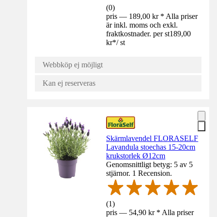
(
0
)
pris — 189,00 kr * Alla priser
är inkl. moms och exkl.
fraktkostnader. per st
189,00
kr
*
/
st
Webbköp ej möjligt
Kan ej reserveras
Skärmlavendel FLORASELF
Lavandula stoechas 15-20cm
krukstorlek Ø12cm
Genomsnittligt betyg: 5 av 5
stjärnor. 1 Recension.
(
1
)
pris — 54,90 kr * Alla priser