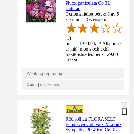
Phlox paniculata Co 3L
sorterad
Genomsnittligt betyg: 3 av 5
stjärnor. 1 Recension.
(
1
)
pris — 129,00 kr * Alla priser
är inkl. moms och exkl.
fraktkostnader. per st
129,00
kr
*
/
st
Webbköp ej möjligt
Kan ej reserveras
Röd solhatt FLORASELF
Echinacea-Cultivars 'Mooodz
Sympathy' 30-40cm Co 3L