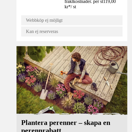
fraktkostnader. per st
119,00
kr
*
/
st
Webbköp ej möjligt
Kan ej reserveras
Tips & råd
Plantera perenner – skapa en
perennrabatt