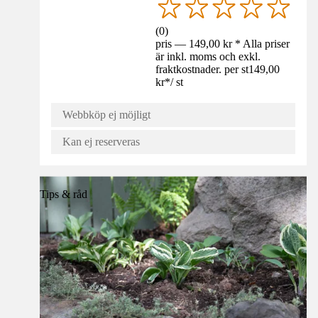
(
0
)
pris — 149,00 kr * Alla priser
är inkl. moms och exkl.
fraktkostnader. per st
149,00
kr
*
/
st
Webbköp ej möjligt
Kan ej reserveras
Tips & råd