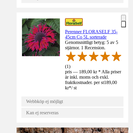
Perenner FLORASELF 35-
45cm Co 5L sorterade
Genomsnittligt betyg: 5 av 5
stjärnor. 1 Recension.
(
1
)
pris — 189,00 kr * Alla priser
är inkl. moms och exkl.
fraktkostnader. per st
189,00
kr
*
/
st
Webbköp ej möjligt
Kan ej reserveras