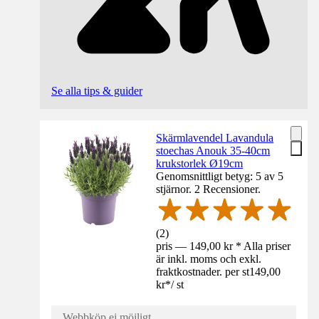
Se alla tips & guider
Skärmlavendel Lavandula
stoechas Anouk 35-40cm
krukstorlek Ø19cm
Genomsnittligt betyg: 5 av 5
stjärnor. 2 Recensioner.
(
2
)
pris — 149,00 kr * Alla priser
är inkl. moms och exkl.
fraktkostnader. per st
149,00
kr
*
/
st
Webbköp ej möjligt