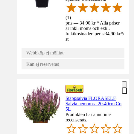
(
1
)
pris — 34,90 kr * Alla priser
är inkl. moms och exkl.
fraktkostnader. per st
34,90 kr
*
/
st
Webbköp ej möjligt
Kan ej reserveras
Stäppsalvia FLORASELF
Salvia nemorosa 20-40cm Co
5L
Produkten har ännu inte
recenserats.