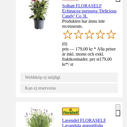
Solhatt FLORASELF
Echinacea purpurea 'Delicious
Candy' Co 3L
Produkten har ännu inte
recenserats.
(
0
)
pris — 179,00 kr * Alla priser
är inkl. moms och exkl.
fraktkostnader. per st
179,00
kr
*
/
st
Webbköp ej möjligt
Kan ej reserveras
Lavendel FLORASELF
Lavandula angustifolia