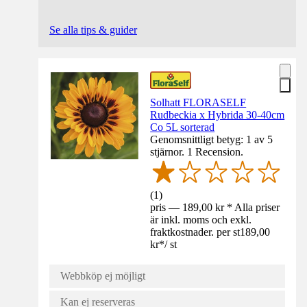
Se alla tips & guider
Solhatt FLORASELF
Rudbeckia x Hybrida 30-40cm
Co 5L sorterad
Genomsnittligt betyg: 1 av 5
stjärnor. 1 Recension.
(
1
)
pris — 189,00 kr * Alla priser
är inkl. moms och exkl.
fraktkostnader. per st
189,00
kr
*
/
st
Webbköp ej möjligt
Kan ej reserveras