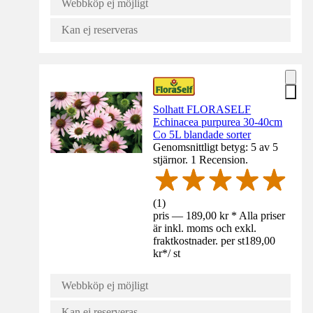
Webbköp ej möjligt
Kan ej reserveras
Solhatt FLORASELF
Echinacea purpurea 30-40cm
Co 5L blandade sorter
Genomsnittligt betyg: 5 av 5
stjärnor. 1 Recension.
(
1
)
pris — 189,00 kr * Alla priser
är inkl. moms och exkl.
fraktkostnader. per st
189,00
kr
*
/
st
Webbköp ej möjligt
Kan ej reserveras