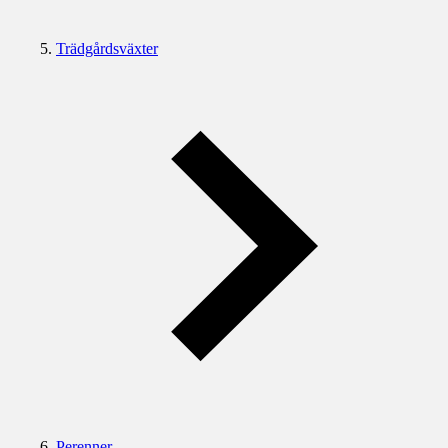
Trädgårdsväxter
Perenner