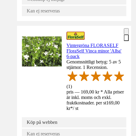
Kan ej reserveras
Vintergröna FLORASELF
FloraSelf Vinca minor 'Alba'
6-pack
Genomsnittligt betyg: 5 av 5
stjärnor. 1 Recension.
(
1
)
pris — 169,00 kr * Alla priser
är inkl. moms och exkl.
fraktkostnader. per st
169,00
kr
*
/
st
Köp på webben
Kan ej reserveras