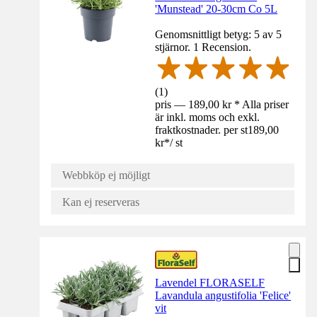
'Munstead' 20-30cm Co 5L
Genomsnittligt betyg: 5 av 5
stjärnor. 1 Recension.
(
1
)
pris — 189,00 kr * Alla priser
är inkl. moms och exkl.
fraktkostnader. per st
189,00
kr
*
/
st
Webbköp ej möjligt
Kan ej reserveras
Lavendel FLORASELF
Lavandula angustifolia 'Felice'
vit