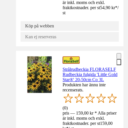
är inkl. moms och exkl.
fraktkostnader. per st
54,90 kr
*
/
st
Köp på webben
Kan ej reserveras
Strålrudbeckia FLORASELF
Rudbeckia fulgida 'Little Gold
Star®' 20-50cm Co 3L
Produkten har ännu inte
recenserats.
(
0
)
pris — 159,00 kr * Alla priser
är inkl. moms och exkl.
fraktkostnader. per st
159,00