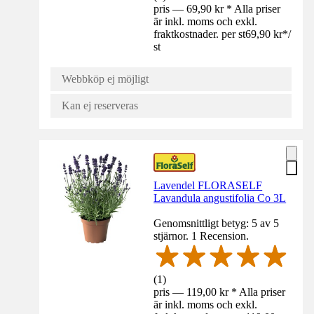
pris — 69,90 kr * Alla priser
är inkl. moms och exkl.
fraktkostnader. per st
69,90 kr
*
/
st
Webbköp ej möjligt
Kan ej reserveras
Lavendel FLORASELF
Lavandula angustifolia Co 3L
Genomsnittligt betyg: 5 av 5
stjärnor. 1 Recension.
(
1
)
pris — 119,00 kr * Alla priser
är inkl. moms och exkl.