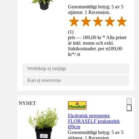
Genomsnittligt betyg: 5 av 5
stjärnor. 1 Recension.
(
1
)
pris — 189,00 kr * Alla priser
är inkl. moms och exkl.
fraktkostnader. per st
189,00
kr
*
/
st
Webbköp ej möjligt
Kan ej reserveras
NYHET
Ekologisk perennmix
FLORASELF krukstorlek
Ø9cm
Genomsnittligt betyg: 5 av 5
stjärnor. 1 Recension.