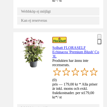
kr
*
/
st
Webbköp ej möjligt
Kan ej reserveras
Solhatt FLORASELF
Echinacea 'Premium Blush' Co
3L
Produkten har ännu inte
recenserats.
(
0
)
pris — 179,00 kr * Alla priser
är inkl. moms och exkl.
fraktkostnader. per st
179,00
kr
*
/
st