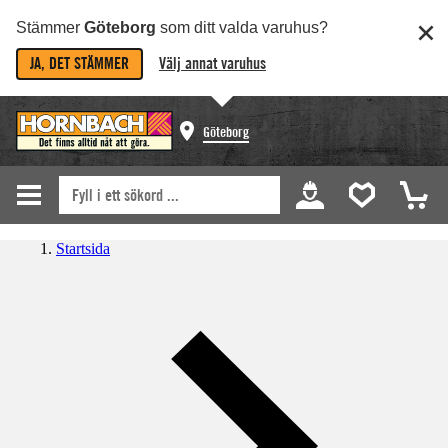
Stämmer
Göteborg
som ditt valda varuhus?
JA, DET STÄMMER
Välj annat varuhus
Göteborg
Startsida