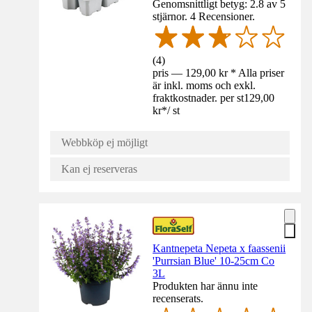
Genomsnittligt betyg: 2.8 av 5
stjärnor. 4 Recensioner.
(
4
)
pris — 129,00 kr * Alla priser
är inkl. moms och exkl.
fraktkostnader. per st
129,00
kr
*
/
st
Webbköp ej möjligt
Kan ej reserveras
Kantnepeta Nepeta x faassenii
'Purrsian Blue' 10-25cm Co
3L
Produkten har ännu inte
recenserats.