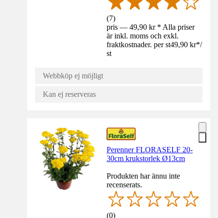
(
7
)
pris — 49,90 kr * Alla priser
är inkl. moms och exkl.
fraktkostnader. per st
49,90 kr
*
/
st
Webbköp ej möjligt
Kan ej reserveras
Perenner FLORASELF 20-
30cm krukstorlek Ø13cm
Produkten har ännu inte
recenserats.
(
0
)