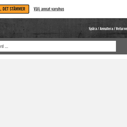
A, DET STÄMMER
Välj annat varuhus
Spåra / Annullera / Return