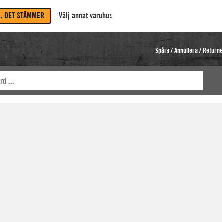
A, DET STÄMMER
Välj annat varuhus
Spåra / Annullera / Return