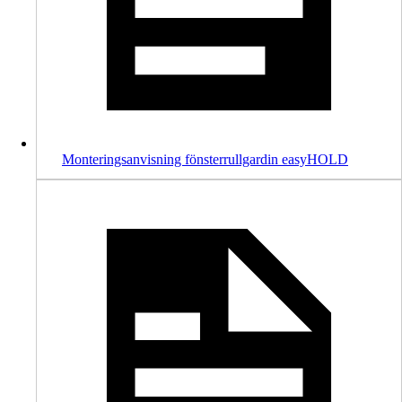
Monteringsanvisning fönsterrullgardin easyHOLD