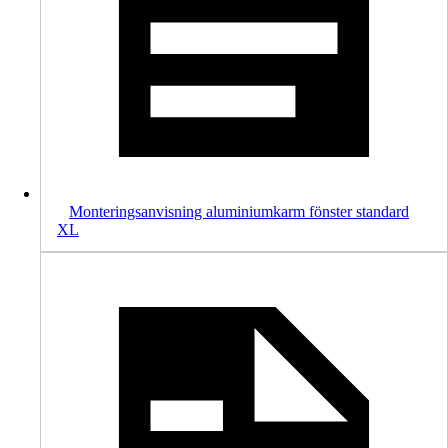
Monteringsanvisning aluminiumkarm fönster standard
XL