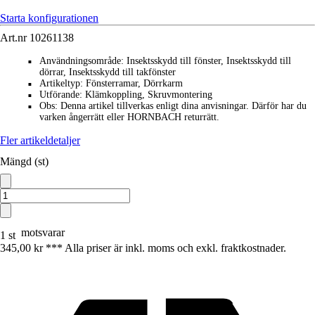
Starta konfigurationen
Art.nr
10261138
Användningsområde
:
Insektsskydd till fönster, Insektsskydd till
■
dörrar, Insektsskydd till takfönster
Artikeltyp
:
Fönsterramar, Dörrkarm
■
Utförande
:
Klämkoppling, Skruvmontering
■
Obs
:
Denna artikel tillverkas enligt dina anvisningar. Därför har du
■
varken ångerrätt eller HORNBACH returrätt.
Fler artikeldetaljer
Mängd (st)
motsvarar
1 st
345,00 kr *
*
* Alla priser är inkl. moms och exkl. fraktkostnader.