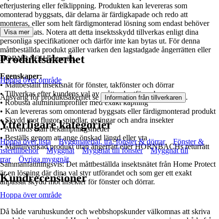
efterjustering eller felklippning. Produkten kan levereras som
omonterad byggsats, där delarna är färdigkapade och redo att
monteras, eller som helt färdigmonterad lösning som endast behöver
sättas på plats. Notera att detta insektsskydd tillverkas enligt dina
Visa mer
personliga specifikationer och därför inte kan bytas ut. För denna
måttbeställda produkt gäller varken den lagstadgade ångerrätten eller
Produktsäkerhet
HORNBACHs returrätt.
Egenskaper:
Hoppa över område
• Måttbeställt insektsnät för fönster, takfönster och dörrar
• Tillverkas efter kundens val av mått och utförande
Ansvarig för produktsäkerhet se
.
Information från tillverkaren
• Robusta aluminiumprofiler med exakt kapning
• Kan levereras som omonterad byggsats eller färdigmonterad produkt
• Skydd mot flugor, spindlar, getingar och andra insekter
Ytterligare kategorier
• Används utan bekämpningsmedel
• Beställs genom att ange önskad längd eller yta
Hoppa över lista
Byggmaterial, trä, fönster & dörrar
Fönster &
• Måtttillverkad produkt utan ångerrätt eller HORNBACHs returrätt
nstertillbehör
Myggnät
Myggnät till fönster
Myggnät till
rrar
Övriga myggnät
Sammanfattningsvis: Det måttbeställda insektsnätet från Home Protect
är en lösning där dina val styr utförandet och som ger ett exakt
Kundrecensioner
anpassat skydd mot insekter för fönster och dörrar.
Hoppa över område
Då både varuhuskunder och webbshopskunder välkomnas att skriva