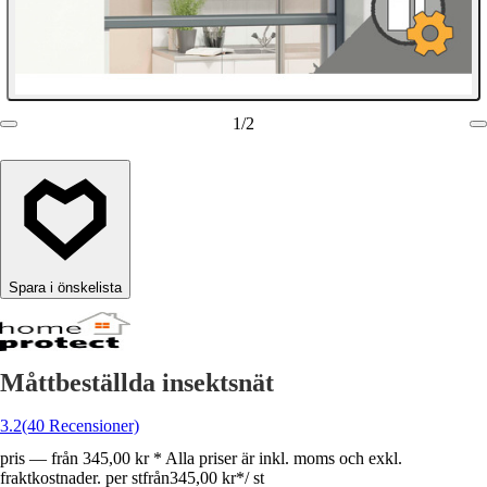
1
/
2
Spara i önskelista
Måttbeställda insektsnät
3.2
(40 Recensioner)
pris — från 345,00 kr * Alla priser är inkl. moms och exkl.
fraktkostnader. per st
från
345,00 kr
*
/
st