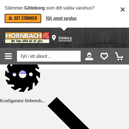
Stämmer
Göteborg
som ditt valda varuhus?
JA, DET STÄMMER
Välj annat varuhus
Göteborg
Startsida
Konfigurator förbereds...