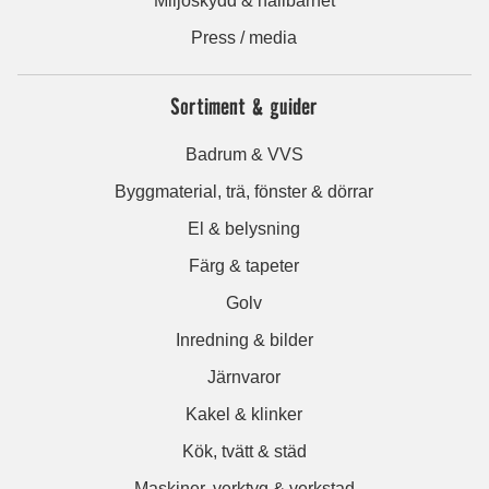
Miljöskydd & hållbarhet
Press / media
Sortiment & guider
Badrum & VVS
Byggmaterial, trä, fönster & dörrar
El & belysning
Färg & tapeter
Golv
Inredning & bilder
Järnvaror
Kakel & klinker
Kök, tvätt & städ
Maskiner, verktyg & verkstad