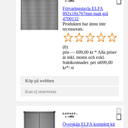
Förvaringstavla ELFA
892x18x767mm matt grå
4700132
Produkten har ännu inte
recenserats.
(
0
)
pris — 699,00 kr * Alla priser
är inkl. moms och exkl.
fraktkostnader. per st
699,00
kr
*
/
st
Köp på webben
Kan ej reserveras
Överskåp ELFA komplett kit