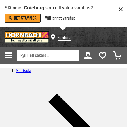
Stämmer
Göteborg
som ditt valda varuhus?
JA, DET STÄMMER
Välj annat varuhus
Göteborg
Startsida