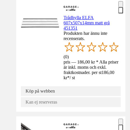
Trådhylla ELFA
607x507x14mm matt grå
451351
Produkten har ännu inte
recenserats.
(
0
)
pris — 186,00 kr * Alla priser
är inkl. moms och exkl.
fraktkostnader. per st
186,00
kr
*
/
st
Köp på webben
Kan ej reserveras