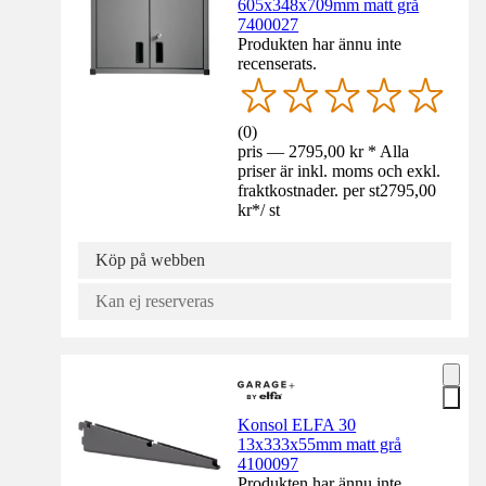
605x348x709mm matt grå
7400027
Produkten har ännu inte
recenserats.
(
0
)
pris — 2795,00 kr * Alla
priser är inkl. moms och exkl.
fraktkostnader. per st
2795,00
kr
*
/
st
Köp på webben
Kan ej reserveras
Konsol ELFA 30
13x333x55mm matt grå
4100097
Produkten har ännu inte