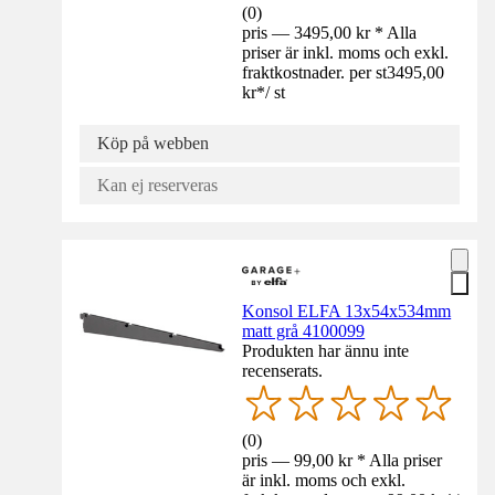
(
0
)
pris — 3495,00 kr * Alla
priser är inkl. moms och exkl.
fraktkostnader. per st
3495,00
kr
*
/
st
Köp på webben
Kan ej reserveras
Konsol ELFA 13x54x534mm
matt grå 4100099
Produkten har ännu inte
recenserats.
(
0
)
pris — 99,00 kr * Alla priser
är inkl. moms och exkl.