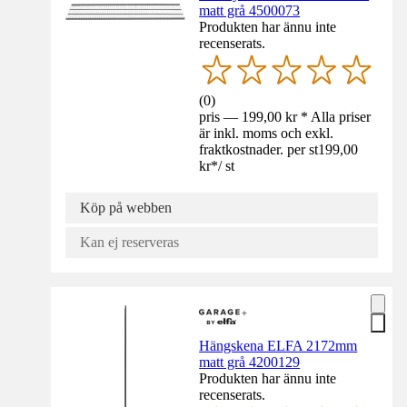
matt grå 4500073
Produkten har ännu inte
recenserats.
(
0
)
pris — 199,00 kr * Alla priser
är inkl. moms och exkl.
fraktkostnader. per st
199,00
kr
*
/
st
Köp på webben
Kan ej reserveras
Hängskena ELFA 2172mm
matt grå 4200129
Produkten har ännu inte
recenserats.