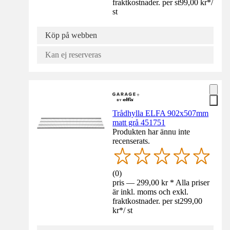
fraktkostnader. per st
99,00 kr
*
/
st
Köp på webben
Kan ej reserveras
Trådhylla ELFA 902x507mm
matt grå 451751
Produkten har ännu inte
recenserats.
(
0
)
pris — 299,00 kr * Alla priser
är inkl. moms och exkl.
fraktkostnader. per st
299,00
kr
*
/
st