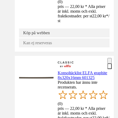
(
0
)
pris — 22,00 kr * Alla priser
är inkl. moms och exkl.
fraktkostnader. per st
22,00 kr
*
/
st
Köp på webben
Kan ej reserveras
Konsoltäcklist ELFA graphite
8x320x16mm 601325
Produkten har ännu inte
recenserats.
(
0
)
pris — 22,00 kr * Alla priser
är inkl. moms och exkl.
fraktkostnader. per st
22,00 kr
*
/