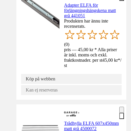
Adapter ELFA för
förlängningshängskena matt
grå 441051
Produkten har ännu inte
recenserats.
(
0
)
pris — 45,00 kr * Alla priser
är inkl. moms och exkl.
fraktkostnader. per st
45,00 kr
*
/
st
Köp på webben
Kan ej reserveras
Trådhylla ELFA 607x450mm
matt grå 4500072