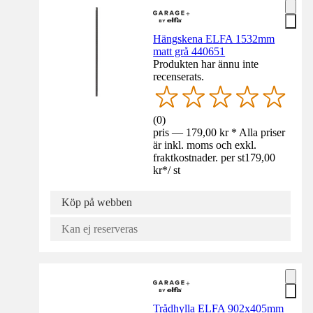
Hängskena ELFA 1532mm
matt grå 440651
Produkten har ännu inte
recenserats.
(
0
)
pris — 179,00 kr * Alla priser
är inkl. moms och exkl.
fraktkostnader. per st
179,00
kr
*
/
st
Köp på webben
Kan ej reserveras
Trådhylla ELFA 902x405mm