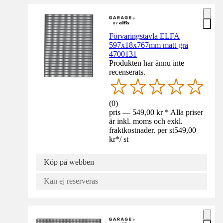
Förvaringstavla ELFA
597x18x767mm matt grå
4700131
Produkten har ännu inte
recenserats.
(
0
)
pris — 549,00 kr * Alla priser
är inkl. moms och exkl.
fraktkostnader. per st
549,00
kr
*
/
st
Köp på webben
Kan ej reserveras