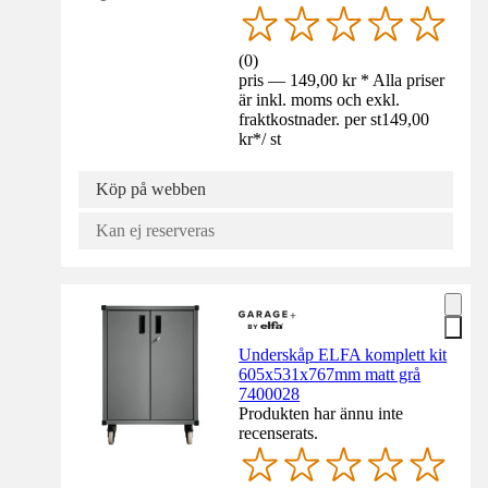
(
0
)
pris — 149,00 kr * Alla priser
är inkl. moms och exkl.
fraktkostnader. per st
149,00
kr
*
/
st
Köp på webben
Kan ej reserveras
Underskåp ELFA komplett kit
605x531x767mm matt grå
7400028
Produkten har ännu inte
recenserats.