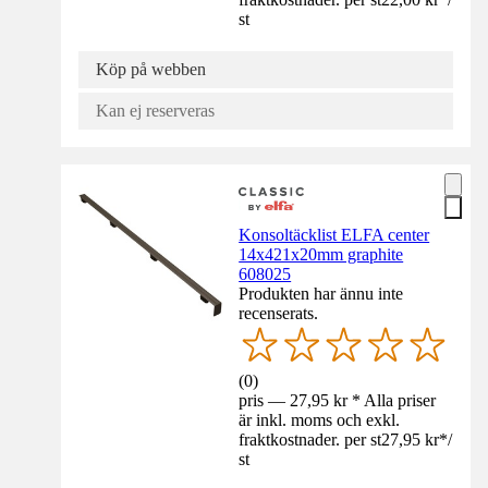
st
Köp på webben
Kan ej reserveras
Konsoltäcklist ELFA center
14x421x20mm graphite
608025
Produkten har ännu inte
recenserats.
(
0
)
pris — 27,95 kr * Alla priser
är inkl. moms och exkl.
fraktkostnader. per st
27,95 kr
*
/
st