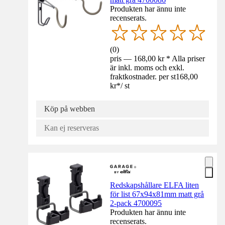
Produkten har ännu inte
recenserats.
(
0
)
pris — 168,00 kr * Alla priser
är inkl. moms och exkl.
fraktkostnader. per st
168,00
kr
*
/
st
Köp på webben
Kan ej reserveras
Redskapshållare ELFA liten
för list 67x94x81mm matt grå
2-pack 4700095
Produkten har ännu inte
recenserats.