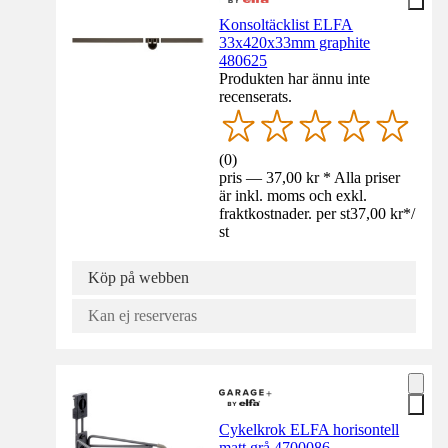
Konsoltäcklist ELFA
33x420x33mm graphite
480625
Produkten har ännu inte
recenserats.
(
0
)
pris — 37,00 kr * Alla priser
är inkl. moms och exkl.
fraktkostnader. per st
37,00 kr
*
/
st
Köp på webben
Kan ej reserveras
Cykelkrok ELFA horisontell
matt grå 4700086