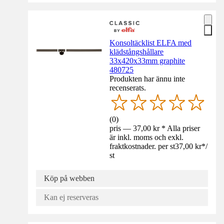
Konsoltäcklist ELFA med
klädstångshållare
33x420x33mm graphite
480725
Produkten har ännu inte
recenserats.
(
0
)
pris — 37,00 kr * Alla priser
är inkl. moms och exkl.
fraktkostnader. per st
37,00 kr
*
/
st
Köp på webben
Kan ej reserveras