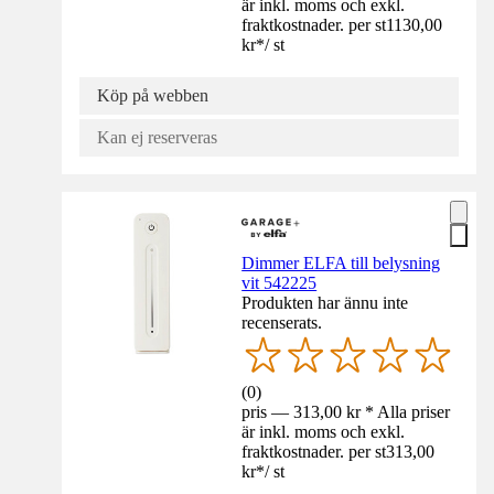
är inkl. moms och exkl.
fraktkostnader. per st
1130,00
kr
*
/
st
Köp på webben
Kan ej reserveras
Dimmer ELFA till belysning
vit 542225
Produkten har ännu inte
recenserats.
(
0
)
pris — 313,00 kr * Alla priser
är inkl. moms och exkl.
fraktkostnader. per st
313,00
kr
*
/
st