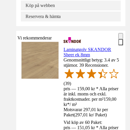
Köp på webben
Reservera & hämta
Vi rekommenderar
Laminatgolv SKANDOR
Sheer ek 8mm
Genomsnittligt betyg: 3.4 av 5
stjärnor. 39 Recensioner.
(
39
)
pris — 159,00 kr * Alla priser
är inkl. moms och exkl.
fraktkostnader. per m²
159,00
kr
*
/
m²
Motsvarar 297,01 kr per
Paket
(
297,01 kr
/
Paket
)
Vid köp av 60 Paket:
pris — 151,05 kr * Alla priser