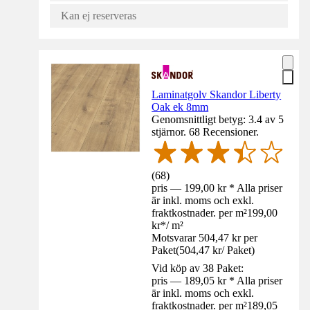
Kan ej reserveras
Laminatgolv Skandor Liberty
Oak ek 8mm
Genomsnittligt betyg: 3.4 av 5
stjärnor. 68 Recensioner.
(
68
)
pris — 199,00 kr * Alla priser
är inkl. moms och exkl.
fraktkostnader. per m²
199,00
kr
*
/
m²
Motsvarar 504,47 kr per
Paket
(
504,47 kr
/
Paket
)
Vid köp av 38 Paket:
pris — 189,05 kr * Alla priser
är inkl. moms och exkl.
fraktkostnader. per m²
189,05