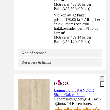
Motsvarar 483,30 kr per
Paket
(
483,30 kr
/
Paket
)
Vid köp av 42 Paket:
pris — 170,05 kr * Alla priser
är inkl. moms och exkl.
fraktkostnader. per m²
170,05
kr
*
/
m²
Motsvarar 459,14 kr per
Paket
(
459,14 kr
/
Paket
)
Köp på webben
Reservera & hämta
Laminatgolv SKANDOR
Shape Oak ek 8mm
Genomsnittligt betyg: 4.1 av 5
stjärnor. 14 Recensioner.