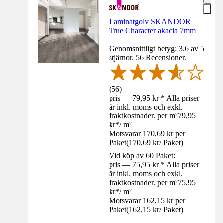
Laminatgolv SKANDOR
True Character akacia 7mm
Genomsnittligt betyg: 3.6 av 5
stjärnor. 56 Recensioner.
(
56
)
pris — 79,95 kr * Alla priser
är inkl. moms och exkl.
fraktkostnader. per m²
79,95
kr
*
/
m²
Motsvarar 170,69 kr per
Paket
(
170,69 kr
/
Paket
)
Vid köp av 60 Paket:
pris — 75,95 kr * Alla priser
är inkl. moms och exkl.
fraktkostnader. per m²
75,95
kr
*
/
m²
Motsvarar 162,15 kr per
Paket
(
162,15 kr
/
Paket
)