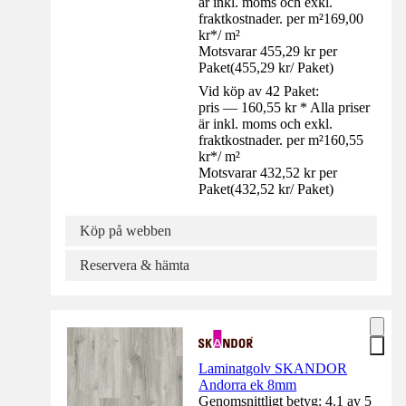
är inkl. moms och exkl.
fraktkostnader. per m²
169,00
kr
*
/
m²
Motsvarar 455,29 kr per
Paket
(
455,29 kr
/
Paket
)
Vid köp av 42 Paket:
pris — 160,55 kr * Alla priser
är inkl. moms och exkl.
fraktkostnader. per m²
160,55
kr
*
/
m²
Motsvarar 432,52 kr per
Paket
(
432,52 kr
/
Paket
)
Köp på webben
Reservera & hämta
Laminatgolv SKANDOR
Andorra ek 8mm
Genomsnittligt betyg: 4.1 av 5