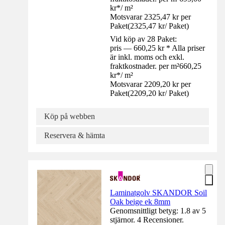
kr
*
/
m²
Motsvarar 2325,47 kr per
Paket
(
2325,47 kr
/
Paket
)
Vid köp av 28 Paket:
pris — 660,25 kr * Alla priser
är inkl. moms och exkl.
fraktkostnader. per m²
660,25
kr
*
/
m²
Motsvarar 2209,20 kr per
Paket
(
2209,20 kr
/
Paket
)
Köp på webben
Reservera & hämta
Laminatgolv SKANDOR Soil
Oak beige ek 8mm
Genomsnittligt betyg: 1.8 av 5
stjärnor. 4 Recensioner.