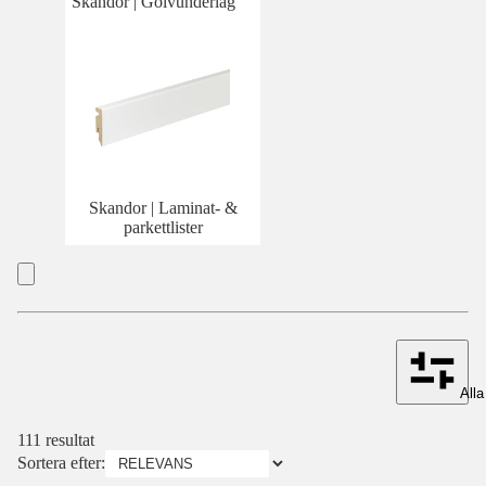
Skandor | Golvunderlag
Skandor | Laminat- &
parkettlister
Alla 
111 resultat
Sortera efter: