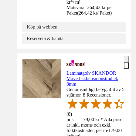
kr
*
/
m²
Motsvarar 264,42 kr per
Paket
(
264,42 kr
/
Paket
)
Köp på webben
Reservera & hämta
Laminatgolv SKANDOR
Move fiskbensmönstrad ek
8mm
Genomsnittligt betyg: 4.4 av 5
stjärnor. 8 Recensioner.
(
8
)
pris — 179,00 kr * Alla priser
är inkl. moms och exkl.
fraktkostnader. per m²
179,00
kr
*
/
m²