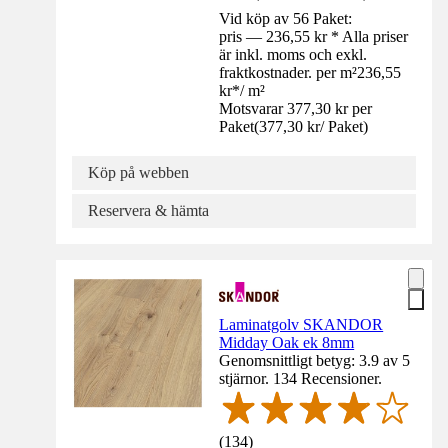
Vid köp av 56 Paket:
pris — 236,55 kr * Alla priser
är inkl. moms och exkl.
fraktkostnader. per m²
236,55
kr
*
/
m²
Motsvarar 377,30 kr per
Paket
(
377,30 kr
/
Paket
)
Köp på webben
Reservera & hämta
Laminatgolv SKANDOR
Midday Oak ek 8mm
Genomsnittligt betyg: 3.9 av 5
stjärnor. 134 Recensioner.
(
134
)