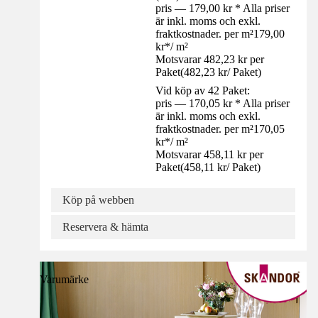
pris — 179,00 kr * Alla priser
är inkl. moms och exkl.
fraktkostnader. per m²
179,00
kr
*
/
m²
Motsvarar 482,23 kr per
Paket
(
482,23 kr
/
Paket
)
Vid köp av 42 Paket:
pris — 170,05 kr * Alla priser
är inkl. moms och exkl.
fraktkostnader. per m²
170,05
kr
*
/
m²
Motsvarar 458,11 kr per
Paket
(
458,11 kr
/
Paket
)
Köp på webben
Reservera & hämta
Varumärke