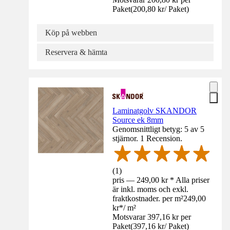
Paket
(
200,80 kr
/
Paket
)
Köp på webben
Reservera & hämta
Laminatgolv SKANDOR
Source ek 8mm
Genomsnittligt betyg: 5 av 5
stjärnor. 1 Recension.
(
1
)
pris — 249,00 kr * Alla priser
är inkl. moms och exkl.
fraktkostnader. per m²
249,00
kr
*
/
m²
Motsvarar 397,16 kr per
Paket
(
397,16 kr
/
Paket
)