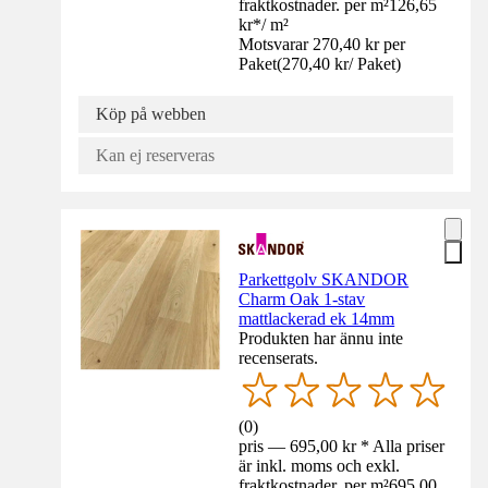
fraktkostnader. per m²
126,65
kr
*
/
m²
Motsvarar 270,40 kr per
Paket
(
270,40 kr
/
Paket
)
Köp på webben
Kan ej reserveras
Parkettgolv SKANDOR
Charm Oak 1-stav
mattlackerad ek 14mm
Produkten har ännu inte
recenserats.
(
0
)
pris — 695,00 kr * Alla priser
är inkl. moms och exkl.
fraktkostnader. per m²
695,00