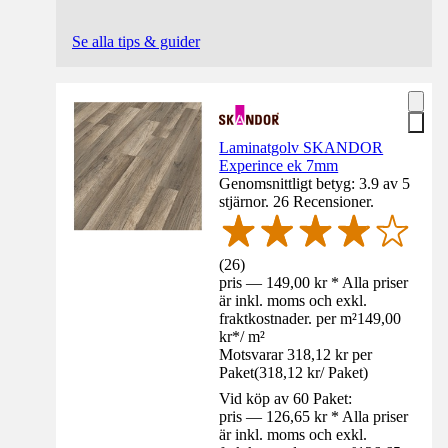
Se alla tips & guider
Laminatgolv SKANDOR
Experince ek 7mm
Genomsnittligt betyg: 3.9 av 5
stjärnor. 26 Recensioner.
(
26
)
pris — 149,00 kr * Alla priser
är inkl. moms och exkl.
fraktkostnader. per m²
149,00
kr
*
/
m²
Motsvarar 318,12 kr per
Paket
(
318,12 kr
/
Paket
)
Vid köp av 60 Paket:
pris — 126,65 kr * Alla priser
är inkl. moms och exkl.