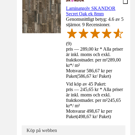
Laminatgolv SKANDOR
Secret Oak ek 8mm
Genomsnittligt betyg: 4.6 av 5
stjärnor. 9 Recensioner.
(
9
)
pris — 289,00 kr * Alla priser
är inkl. moms och exkl.
fraktkostnader. per m²
289,00
kr
*
/
m²
Motsvarar 586,67 kr per
Paket
(
586,67 kr
/
Paket
)
Vid köp av 45 Paket:
pris — 245,65 kr * Alla priser
är inkl. moms och exkl.
fraktkostnader. per m²
245,65
kr
*
/
m²
Motsvarar 498,67 kr per
Paket
(
498,67 kr
/
Paket
)
Köp på webben