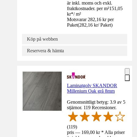
är inkl. moms och exkl.
fraktkostnader. per m²
151,05
kr
*
/
m²
Motsvarar 282,16 kr per
Paket
(
282,16 kr
/
Paket
)
Köp på webben
Reservera & hämta
Laminatgolv SKANDOR
Millenium Oak grå 8mm
Genomsnittligt betyg: 3.9 av 5
stjärnor. 119 Recensioner.
(
119
)
pris — 169,00 kr * Alla priser