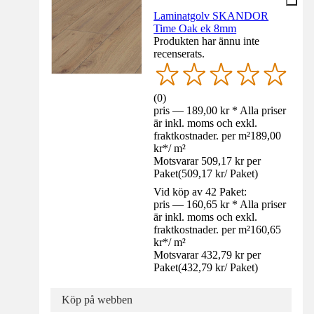
Laminatgolv SKANDOR
Time Oak ek 8mm
Produkten har ännu inte
recenserats.
(
0
)
pris — 189,00 kr * Alla priser
är inkl. moms och exkl.
fraktkostnader. per m²
189,00
kr
*
/
m²
Motsvarar 509,17 kr per
Paket
(
509,17 kr
/
Paket
)
Vid köp av 42 Paket:
pris — 160,65 kr * Alla priser
är inkl. moms och exkl.
fraktkostnader. per m²
160,65
kr
*
/
m²
Motsvarar 432,79 kr per
Paket
(
432,79 kr
/
Paket
)
Köp på webben