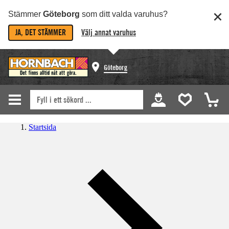
Stämmer
Göteborg
som ditt valda varuhus?
JA, DET STÄMMER
Välj annat varuhus
Göteborg
Startsida