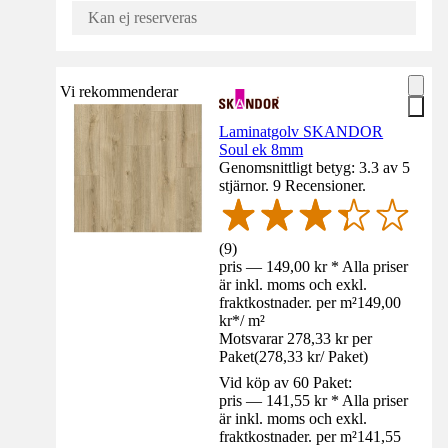
Kan ej reserveras
Vi rekommenderar
Laminatgolv SKANDOR
Soul ek 8mm
Genomsnittligt betyg: 3.3 av 5
stjärnor. 9 Recensioner.
(
9
)
pris — 149,00 kr * Alla priser
är inkl. moms och exkl.
fraktkostnader. per m²
149,00
kr
*
/
m²
Motsvarar 278,33 kr per
Paket
(
278,33 kr
/
Paket
)
Vid köp av 60 Paket:
pris — 141,55 kr * Alla priser
är inkl. moms och exkl.
fraktkostnader. per m²
141,55