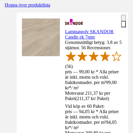
Hoppa över produktlista
Laminatgolv SKANDOR
Candle ek 7mm
Genomsnittligt betyg: 3.8 av 5
stjärnor. 56 Recensioner.
(
56
)
pris — 99,00 kr * Alla priser
är inkl. moms och exkl.
fraktkostnader. per m²
99,00
kr
*
/
m²
Motsvarar 211,37 kr per
Paket
(
211,37 kr
/
Paket
)
Vid köp av 60 Paket:
pris — 94,05 kr * Alla priser
är inkl. moms och exkl.
fraktkostnader. per m²
94,05
kr
*
/
m²
Motsvarar 200,80 kr per