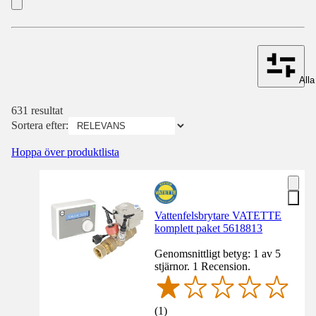
Alla 
631 resultat
Sortera efter:
Hoppa över produktlista
Vattenfelsbrytare VATETTE
komplett paket 5618813
Genomsnittligt betyg: 1 av 5
stjärnor. 1 Recension.
(
1
)