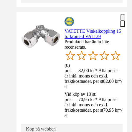
VATETTE Vinkelkoppling 15
förkromad VA1139
Produkten har ännu inte
recenserats.
(
0
)
pris — 82,00 kr * Alla priser
är inkl. moms och exkl.
fraktkostnader. per st
82,00 kr
*
/
st
Vid köp av 10 st:
pris — 70,95 kr * Alla priser
är inkl. moms och exkl.
fraktkostnader. per st
70,95 kr
*
/
st
Köp på webben