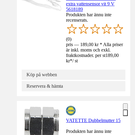
extra vattensensor vit 9 V
5618189
Produkten har ännu inte
recenserats.
(
0
)
pris — 189,00 kr * Alla priser
är inkl. moms och exkl.
fraktkostnader. per st
189,00
kr
*
/
st
Köp på webben
Reservera & hämta
VATETTE Dubbelmutter 15
Produkten har ännu inte