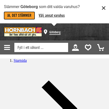
Stämmer
Göteborg
som ditt valda varuhus?
JA, DET STÄMMER
Välj annat varuhus
Göteborg
Startsida