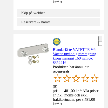
kr
*
/
st
Köp på webben
Reservera & hämta
Blandarfäste VATETTE V6
Vatette utvändig rördragning
krom mässing 160 mm c/c
8352216
Produkten har ännu inte
recenserats.
(
0
)
pris — 481,00 kr * Alla priser
är inkl. moms och exkl.
fraktkostnader. per st
481,00
kr
*
/
st