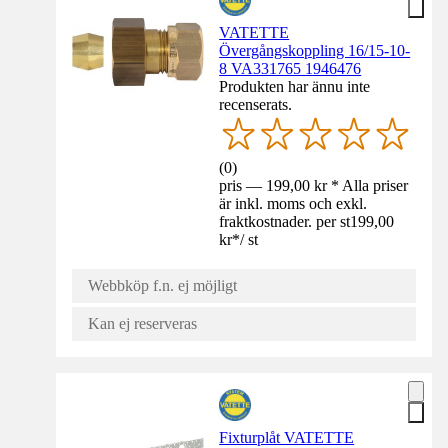
VATETTE
Övergångskoppling 16/15-10-
8 VA331765 1946476
Produkten har ännu inte
recenserats.
(
0
)
pris — 199,00 kr * Alla priser
är inkl. moms och exkl.
fraktkostnader. per st
199,00
kr
*
/
st
Webbköp f.n. ej möjligt
Kan ej reserveras
Fixturplåt VATETTE