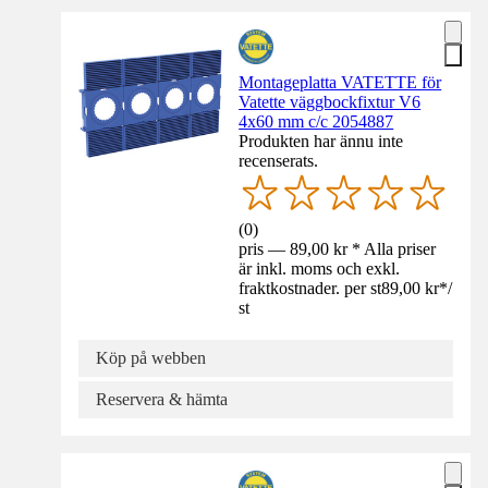
Montageplatta VATETTE för
Vatette väggbockfixtur V6
4x60 mm c/c 2054887
Produkten har ännu inte
recenserats.
(
0
)
pris — 89,00 kr * Alla priser
är inkl. moms och exkl.
fraktkostnader. per st
89,00 kr
*
/
st
Köp på webben
Reservera & hämta