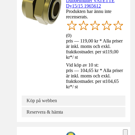
Dubbelmutter VATETTE
Dy15/15 1965612
Produkten har ännu inte
recenserats.
(
0
)
pris — 119,00 kr * Alla priser
är inkl. moms och exkl.
fraktkostnader. per st
119,00
kr
*
/
st
Vid köp av 10 st:
pris — 104,65 kr * Alla priser
är inkl. moms och exkl.
fraktkostnader. per st
104,65
kr
*
/
st
Köp på webben
Reservera & hämta