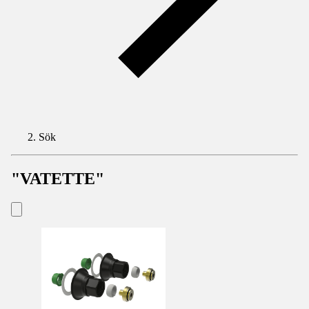
Sök
"VATETTE"