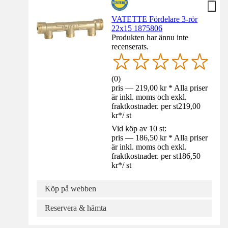
VATETTE Fördelare 3-rör
22x15 1875806
Produkten har ännu inte
recenserats.
(
0
)
pris — 219,00 kr * Alla priser
är inkl. moms och exkl.
fraktkostnader. per st
219,00
kr
*
/
st
Vid köp av 10 st:
pris — 186,50 kr * Alla priser
är inkl. moms och exkl.
fraktkostnader. per st
186,50
kr
*
/
st
Köp på webben
Reservera & hämta