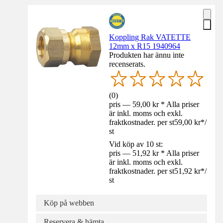
Koppling Rak VATETTE
12mm x R15 1940964
Produkten har ännu inte
recenserats.
(
0
)
pris — 59,00 kr * Alla priser
är inkl. moms och exkl.
fraktkostnader. per st
59,00 kr
*
/
st
Vid köp av 10 st:
pris — 51,92 kr * Alla priser
är inkl. moms och exkl.
fraktkostnader. per st
51,92 kr
*
/
st
Köp på webben
Reservera & hämta