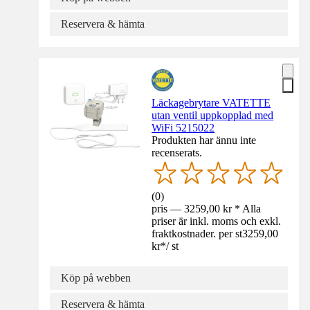
Reservera & hämta
Läckagebrytare VATETTE
utan ventil uppkopplad med
WiFi 5215022
Produkten har ännu inte
recenserats.
(
0
)
pris — 3259,00 kr * Alla
priser är inkl. moms och exkl.
fraktkostnader. per st
3259,00
kr
*
/
st
Köp på webben
Reservera & hämta