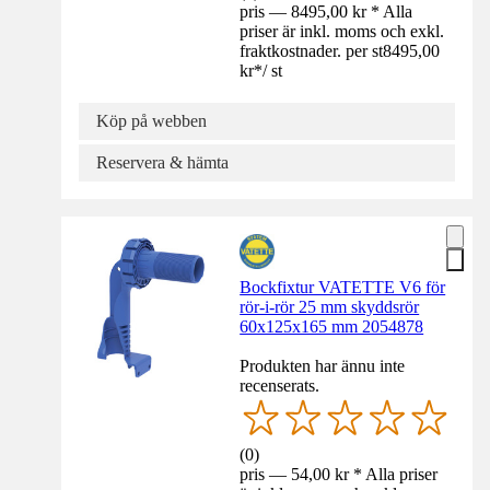
pris — 8495,00 kr * Alla
priser är inkl. moms och exkl.
fraktkostnader. per st
8495,00
kr
*
/
st
Köp på webben
Reservera & hämta
Bockfixtur VATETTE V6 för
rör-i-rör 25 mm skyddsrör
60x125x165 mm 2054878
Produkten har ännu inte
recenserats.
(
0
)
pris — 54,00 kr * Alla priser