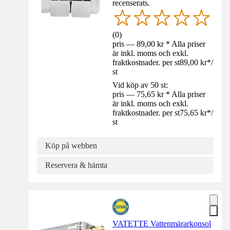
recenserats.
(
0
)
pris — 89,00 kr * Alla priser
är inkl. moms och exkl.
fraktkostnader. per st
89,00 kr
*
/
st
Vid köp av 50 st:
pris — 75,65 kr * Alla priser
är inkl. moms och exkl.
fraktkostnader. per st
75,65 kr
*
/
st
Köp på webben
Reservera & hämta
VATETTE Vattenmärarkonsol