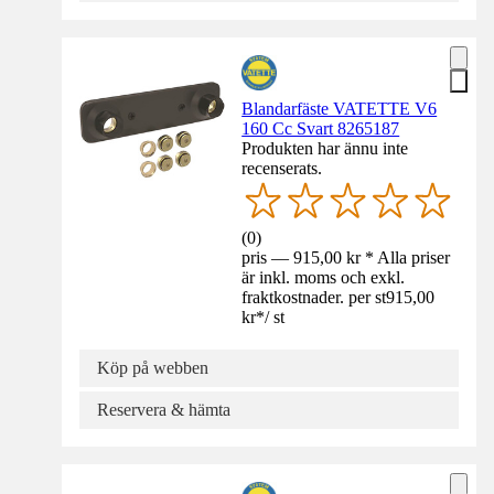
Blandarfäste VATETTE V6
160 Cc Svart 8265187
Produkten har ännu inte
recenserats.
(
0
)
pris — 915,00 kr * Alla priser
är inkl. moms och exkl.
fraktkostnader. per st
915,00
kr
*
/
st
Köp på webben
Reservera & hämta