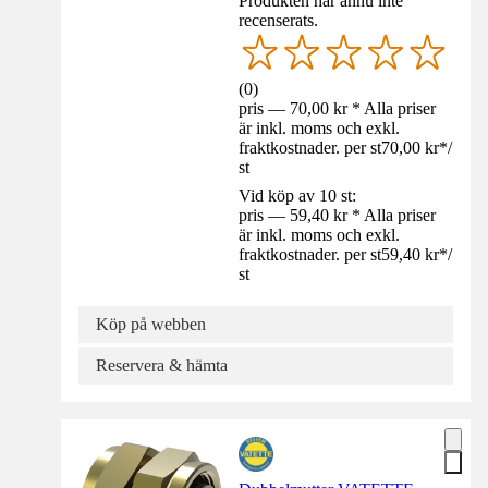
Produkten har ännu inte
recenserats.
(
0
)
pris — 70,00 kr * Alla priser
är inkl. moms och exkl.
fraktkostnader. per st
70,00 kr
*
/
st
Vid köp av 10 st:
pris — 59,40 kr * Alla priser
är inkl. moms och exkl.
fraktkostnader. per st
59,40 kr
*
/
st
Köp på webben
Reservera & hämta