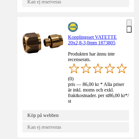
Kan ej reserveras
Kopplingsset VATETTE
20x2,8-3,0mm 1873805
Produkten har ännu inte
recenserats.
(
0
)
pris — 86,00 kr * Alla priser
är inkl. moms och exkl.
fraktkostnader. per st
86,00 kr
*
/
st
Köp på webben
Kan ej reserveras