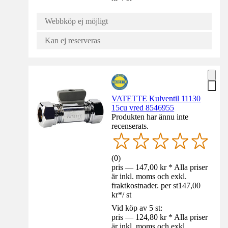
Webbköp ej möjligt
Kan ej reserveras
VATETTE Kulventil 11130
15cu vred 8546955
Produkten har ännu inte
recenserats.
(
0
)
pris — 147,00 kr * Alla priser
är inkl. moms och exkl.
fraktkostnader. per st
147,00
kr
*
/
st
Vid köp av 5 st:
pris — 124,80 kr * Alla priser
är inkl. moms och exkl.