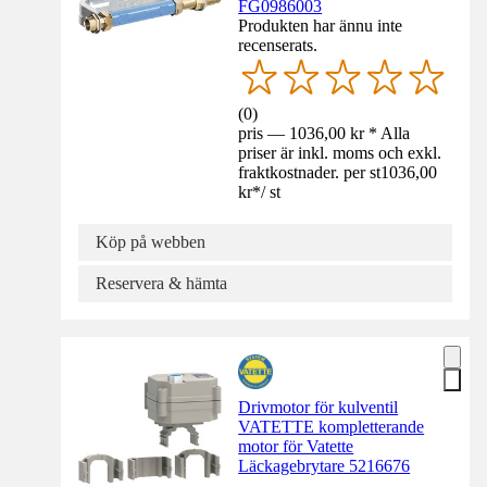
FG0986003
Produkten har ännu inte
recenserats.
(
0
)
pris — 1036,00 kr * Alla
priser är inkl. moms och exkl.
fraktkostnader. per st
1036,00
kr
*
/
st
Köp på webben
Reservera & hämta
Drivmotor för kulventil
VATETTE kompletterande
motor för Vatette
Läckagebrytare 5216676