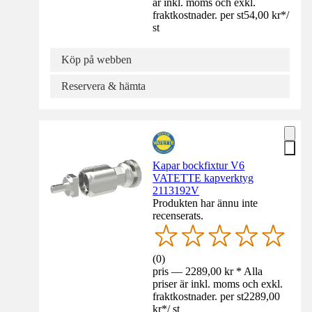
är inkl. moms och exkl.
fraktkostnader. per st
54,00 kr
*
/
st
Köp på webben
Reservera & hämta
Kapar bockfixtur V6
VATETTE kapverktyg
2113192V
Produkten har ännu inte
recenserats.
(
0
)
pris — 2289,00 kr * Alla
priser är inkl. moms och exkl.
fraktkostnader. per st
2289,00
kr
*
/
st