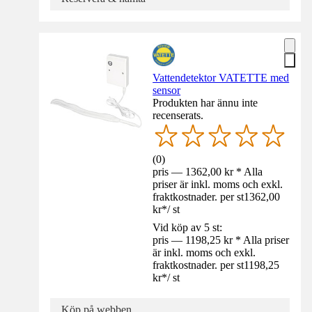
Vattendetektor VATETTE med
sensor
Produkten har ännu inte
recenserats.
(
0
)
pris — 1362,00 kr * Alla
priser är inkl. moms och exkl.
fraktkostnader. per st
1362,00
kr
*
/
st
Vid köp av 5 st:
pris — 1198,25 kr * Alla priser
är inkl. moms och exkl.
fraktkostnader. per st
1198,25
kr
*
/
st
Köp på webben