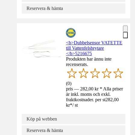
Reservera & hämta
<b>Dubbelsensor VATETTE
till Vattenfelsbrytare
</b>5216675
Produkten har ännu inte
recenserats.
(
0
)
pris — 282,00 kr * Alla priser
är inkl. moms och exkl.
fraktkostnader. per st
282,00
kr
*
/
st
Köp på webben
Reservera & hämta