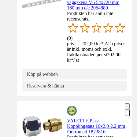
väggskena V6 54x720 mm
160 mm c/c 2054880
Produkten har ännu inte
recenserats.
(
0
)
pris — 202,00 kr * Alla priser
är inkl. moms och exkl.
fraktkostnader. per st
202,00
kr
*
/
st
Köp på webben
Reservera & hämta
VATETTE Plast
Kopplingssats 16x2,0-2,2 mm
förkromad 1873816