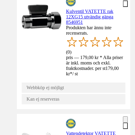
Kulventil VATETTE rak
12XG15 utvändig gänga
8546951
Produkten har ännu inte
recenserats.
(
0
)
pris — 179,00 kr * Alla priser
är inkl. moms och exkl.
fraktkostnader. per st
179,00
kr
*
/
st
Webbköp ej möjligt
Kan ej reserveras
Vattendetektor VATETTE