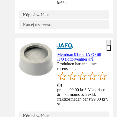
kr
*
/
st
Köp på webben
Kan ej reserveras
Membran 91202 JAFO till
IFÖ flottörventiler grå
Produkten har ännu inte
recenserats.
(
0
)
pris — 99,00 kr * Alla priser
är inkl. moms och exkl.
fraktkostnader. per st
99,00 kr
*
/
st
Köp på webben