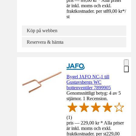
pris — 89,00 kr * Alla priser
är inkl. moms och exkl.
fraktkostnader. per st
89,00 kr
*
/
st
Köp på webben
Reservera & hämta
Bygel JAFO NC-1 till
Gustavsbergs WC
bottenventiler 7899905
Genomsnittligt betyg: 4 av 5
stjärnor. 1 Recension.
(
1
)
pris — 229,00 kr * Alla priser
är inkl. moms och exkl.
fraktkostnader. per st
229,00