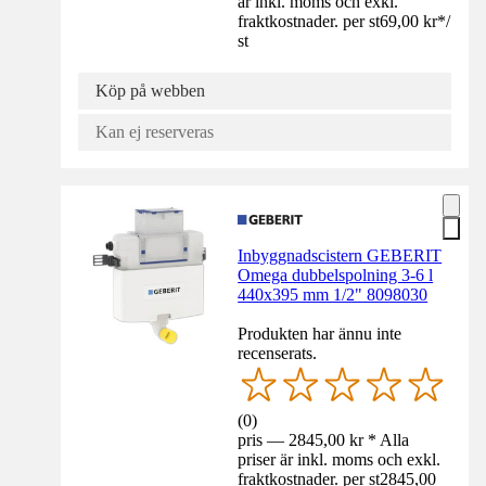
är inkl. moms och exkl.
fraktkostnader. per st
69,00 kr
*
/
st
Köp på webben
Kan ej reserveras
Inbyggnadscistern GEBERIT
Omega dubbelspolning 3-6 l
440x395 mm 1/2" 8098030
Produkten har ännu inte
recenserats.
(
0
)
pris — 2845,00 kr * Alla
priser är inkl. moms och exkl.
fraktkostnader. per st
2845,00