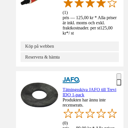
(
1
)
pris — 125,00 kr * Alla priser
är inkl. moms och exkl.
fraktkostnader. per st
125,00
kr
*
/
st
Köp på webben
Reservera & hämta
Tätningsskiva JAFO till Trevi
IDO 1-pack
Produkten har ännu inte
recenserats.
(
0
)