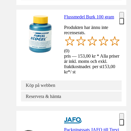
Flussmedel Burk 100 gram
Produkten har ännu inte
recenserats.
(
0
)
pris — 153,00 kr * Alla priser
är inkl. moms och exkl.
fraktkostnader. per st
153,00
kr
*
/
st
Köp på webben
Reservera & hämta
Packningssats JAFO till Trevi