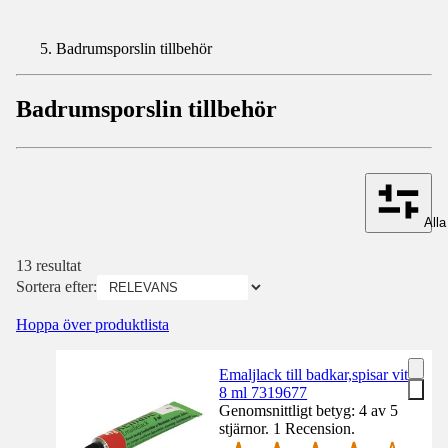
Badrumsporslin tillbehör
Badrumsporslin tillbehör
Alla 
13 resultat
Sortera efter:
Hoppa över produktlista
Emaljlack till badkar,spisar vit
8 ml 7319677
Genomsnittligt betyg: 4 av 5
stjärnor. 1 Recension.