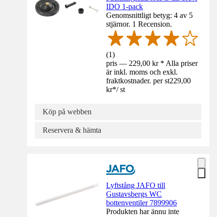
IDO 1-pack
Genomsnittligt betyg: 4 av 5
stjärnor. 1 Recension.
(
1
)
pris — 229,00 kr * Alla priser
är inkl. moms och exkl.
fraktkostnader. per st
229,00
kr
*
/
st
Köp på webben
Reservera & hämta
Lyftstång JAFO till
Gustavsbergs WC
bottenventiler 7899906
Produkten har ännu inte