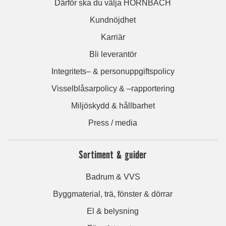
Därför ska du välja HORNBACH
Kundnöjdhet
Karriär
Bli leverantör
Integritets– & personuppgiftspolicy
Visselblåsarpolicy & –rapportering
Miljöskydd & hållbarhet
Press / media
Sortiment & guider
Badrum & VVS
Byggmaterial, trä, fönster & dörrar
El & belysning