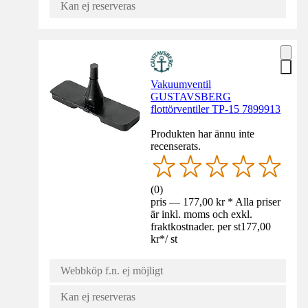
Kan ej reserveras
Vakuumventil
GUSTAVSBERG
flottörventiler TP-15 7899913
Produkten har ännu inte
recenserats.
(
0
)
pris — 177,00 kr * Alla priser
är inkl. moms och exkl.
fraktkostnader. per st
177,00
kr
*
/
st
Webbköp f.n. ej möjligt
Kan ej reserveras