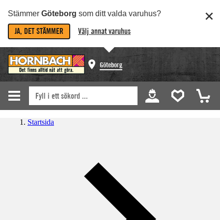
Stämmer
Göteborg
som ditt valda varuhus?
JA, DET STÄMMER
Välj annat varuhus
Göteborg
Startsida