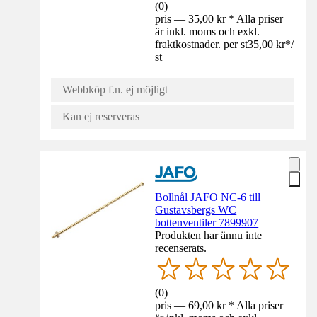
(
0
)
pris — 35,00 kr * Alla priser
är inkl. moms och exkl.
fraktkostnader. per st
35,00 kr
*
/
st
Webbköp f.n. ej möjligt
Kan ej reserveras
Bollnål JAFO NC-6 till
Gustavsbergs WC
bottenventiler 7899907
Produkten har ännu inte
recenserats.
(
0
)
pris — 69,00 kr * Alla priser