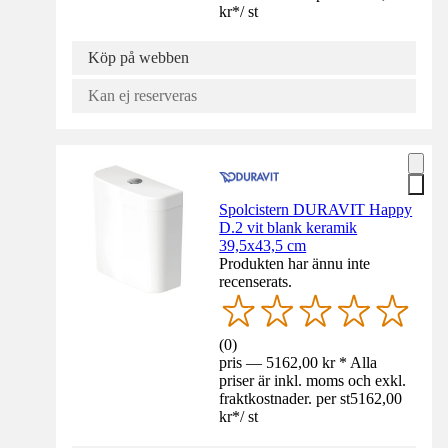
kr
*
/
st
Köp på webben
Kan ej reserveras
Spolcistern DURAVIT Happy
D.2 vit blank keramik
39,5x43,5 cm
Produkten har ännu inte
recenserats.
(
0
)
pris — 5162,00 kr * Alla
priser är inkl. moms och exkl.
fraktkostnader. per st
5162,00
kr
*
/
st