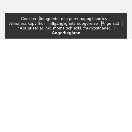
Cookies
Integritets- och personuppgiftspolicy
Allmänna köpvillkor
Tillgänglighetsredogörelse
Ångerrätt
* Alla priser är inkl. moms och exkl. fraktkostnader.
Ångerbegäran