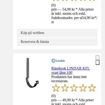
(
0
)
pris — 54,90 kr * Alla priser
är inkl. moms och exkl.
fraktkostnader. per st
54,90 kr
*
/
st
Köp på webben
Reservera & hämta
Rännkrok LINDAB KFL
svart lång 100
Produkten har ännu inte
recenserats.
(
0
)
pris — 49,90 kr * Alla priser
är inkl. moms och exkl.