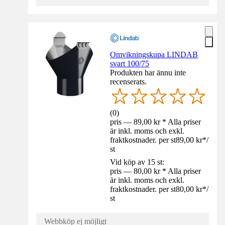
Omvikningskupa LINDAB
svart 100/75
Produkten har ännu inte
recenserats.
(
0
)
pris — 89,00 kr * Alla priser
är inkl. moms och exkl.
fraktkostnader. per st
89,00 kr
*
/
st
Vid köp av 15 st:
pris — 80,00 kr * Alla priser
är inkl. moms och exkl.
fraktkostnader. per st
80,00 kr
*
/
st
Webbköp ej möjligt