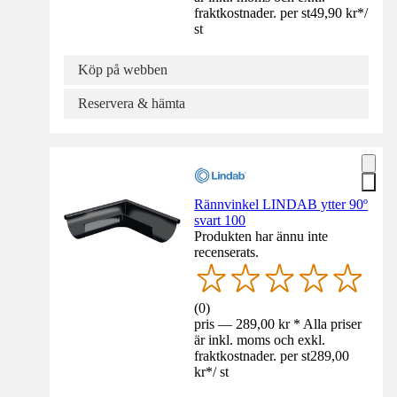
fraktkostnader. per st
49,90 kr
*
/
st
Köp på webben
Reservera & hämta
Rännvinkel LINDAB ytter 90º
svart 100
Produkten har ännu inte
recenserats.
(
0
)
pris — 289,00 kr * Alla priser
är inkl. moms och exkl.
fraktkostnader. per st
289,00
kr
*
/
st