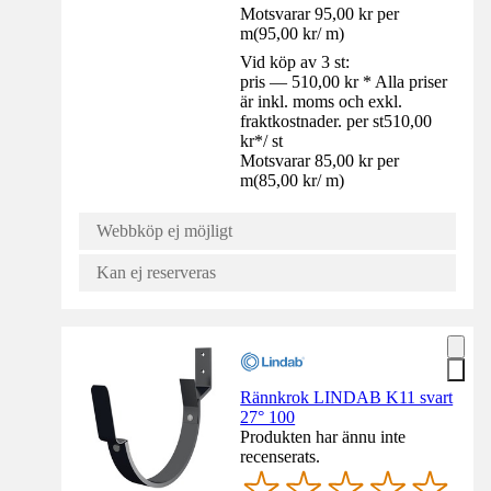
Motsvarar 95,00 kr per
m
(
95,00 kr
/
m
)
Vid köp av 3 st:
pris — 510,00 kr * Alla priser
är inkl. moms och exkl.
fraktkostnader. per st
510,00
kr
*
/
st
Motsvarar 85,00 kr per
m
(
85,00 kr
/
m
)
Webbköp ej möjligt
Kan ej reserveras
Rännkrok LINDAB K11 svart
27° 100
Produkten har ännu inte
recenserats.