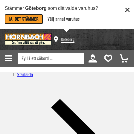
Stämmer
Göteborg
som ditt valda varuhus?
JA, DET STÄMMER
Välj annat varuhus
Göteborg
Startsida