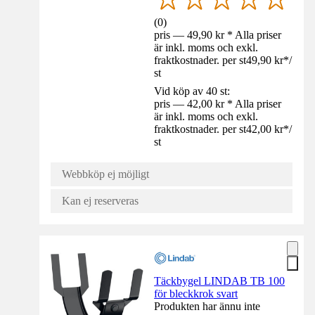
(
0
)
pris — 49,90 kr * Alla priser
är inkl. moms och exkl.
fraktkostnader. per st
49,90 kr
*
/
st
Vid köp av 40 st:
pris — 42,00 kr * Alla priser
är inkl. moms och exkl.
fraktkostnader. per st
42,00 kr
*
/
st
Webbköp ej möjligt
Kan ej reserveras
Täckbygel LINDAB TB 100
för bleckkrok svart
Produkten har ännu inte