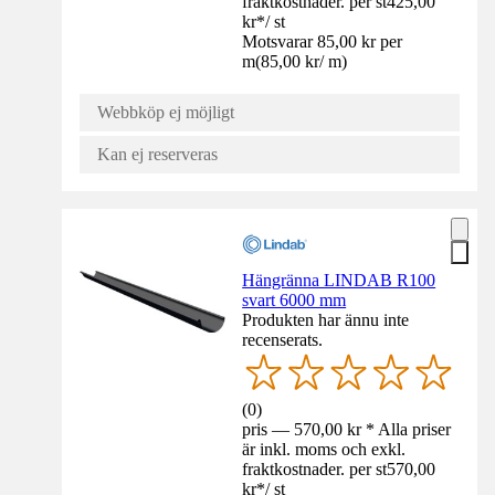
fraktkostnader. per st
425,00
kr
*
/
st
Motsvarar 85,00 kr per
m
(
85,00 kr
/
m
)
Webbköp ej möjligt
Kan ej reserveras
Hängränna LINDAB R100
svart 6000 mm
Produkten har ännu inte
recenserats.
(
0
)
pris — 570,00 kr * Alla priser
är inkl. moms och exkl.
fraktkostnader. per st
570,00
kr
*
/
st