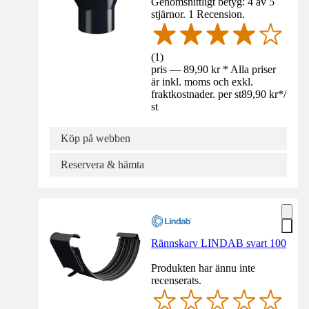
Genomsnittligt betyg: 4 av 5
stjärnor. 1 Recension.
(
1
)
pris — 89,90 kr * Alla priser
är inkl. moms och exkl.
fraktkostnader. per st
89,90 kr
*
/
st
Köp på webben
Reservera & hämta
Rännskarv LINDAB svart 100
Produkten har ännu inte
recenserats.