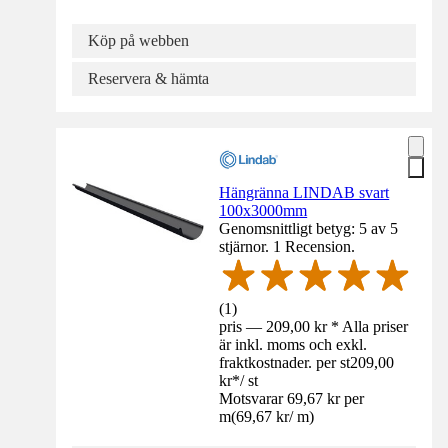
Köp på webben
Reservera & hämta
Hängränna LINDAB svart
100x3000mm
Genomsnittligt betyg: 5 av 5
stjärnor. 1 Recension.
(
1
)
pris — 209,00 kr * Alla priser
är inkl. moms och exkl.
fraktkostnader. per st
209,00
kr
*
/
st
Motsvarar 69,67 kr per
m
(
69,67 kr
/
m
)