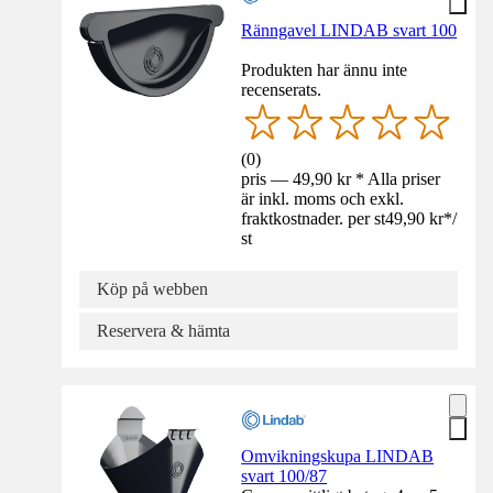
Ränngavel LINDAB svart 100
Produkten har ännu inte
recenserats.
(
0
)
pris — 49,90 kr * Alla priser
är inkl. moms och exkl.
fraktkostnader. per st
49,90 kr
*
/
st
Köp på webben
Reservera & hämta
Omvikningskupa LINDAB
svart 100/87