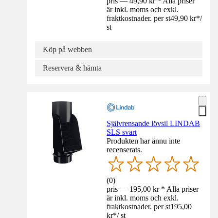
pris — 49,90 kr * Alla priser
är inkl. moms och exkl.
fraktkostnader. per st
49,90 kr
*
/
st
Köp på webben
Reservera & hämta
Självrensande lövsil LINDAB
SLS svart
Produkten har ännu inte
recenserats.
(
0
)
pris — 195,00 kr * Alla priser
är inkl. moms och exkl.
fraktkostnader. per st
195,00
kr
*
/
st