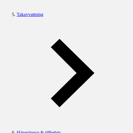
Takavvattning
Hängrännor & tillbehör