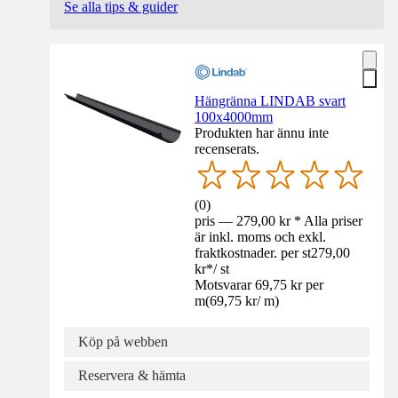
Se alla tips & guider
Hängränna LINDAB svart
100x4000mm
Produkten har ännu inte
recenserats.
(
0
)
pris — 279,00 kr * Alla priser
är inkl. moms och exkl.
fraktkostnader. per st
279,00
kr
*
/
st
Motsvarar 69,75 kr per
m
(
69,75 kr
/
m
)
Köp på webben
Reservera & hämta