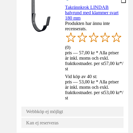
Takrännkrok LINDAB
halvrund med klammer svart
180 mm
Produkten har ännu inte
recenserats.
(
0
)
pris — 57,00 kr * Alla priser
är inkl. moms och exkl.
fraktkostnader. per st
57,00 kr
*
/
st
Vid köp av 40 st:
pris — 53,00 kr * Alla priser
är inkl. moms och exkl.
fraktkostnader. per st
53,00 kr
*
/
st
Webbköp ej möjligt
Kan ej reserveras