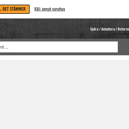
A, DET STÄMMER
Välj annat varuhus
Spåra / Annullera / Return