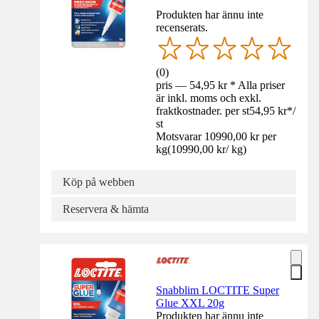
Produkten har ännu inte
recenserats.
(
0
)
pris — 54,95 kr * Alla priser
är inkl. moms och exkl.
fraktkostnader. per st
54,95 kr
*
/
st
Motsvarar 10990,00 kr per
kg
(
10990,00 kr
/
kg
)
Köp på webben
Reservera & hämta
Snabblim LOCTITE Super
Glue XXL 20g
Produkten har ännu inte