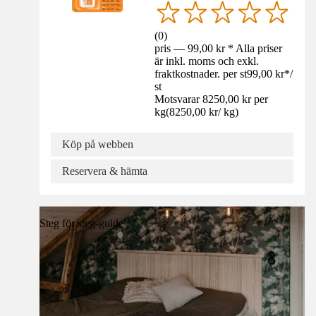
(
0
)
pris — 99,00 kr * Alla priser
är inkl. moms och exkl.
fraktkostnader. per st
99,00 kr
*
/
st
Motsvarar 8250,00 kr per
kg
(
8250,00 kr
/
kg
)
Köp på webben
Reservera & hämta
Steg för steg-guide