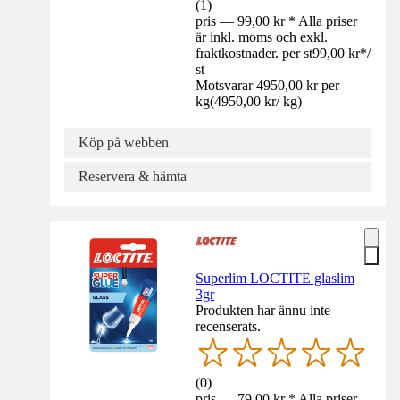
(
1
)
pris — 99,00 kr * Alla priser
är inkl. moms och exkl.
fraktkostnader. per st
99,00 kr
*
/
st
Motsvarar 4950,00 kr per
kg
(
4950,00 kr
/
kg
)
Köp på webben
Reservera & hämta
Superlim LOCTITE glaslim
3gr
Produkten har ännu inte
recenserats.
(
0
)
pris — 79,00 kr * Alla priser