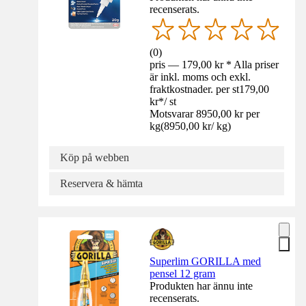
recenserats.
(
0
)
pris — 179,00 kr * Alla priser
är inkl. moms och exkl.
fraktkostnader. per st
179,00
kr
*
/
st
Motsvarar 8950,00 kr per
kg
(
8950,00 kr
/
kg
)
Köp på webben
Reservera & hämta
Superlim GORILLA med
pensel 12 gram
Produkten har ännu inte
recenserats.