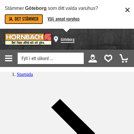
Stämmer
Göteborg
som ditt valda varuhus?
JA, DET STÄMMER
Välj annat varuhus
Göteborg
Startsida