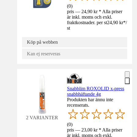
(
0
)
pris — 24,90 kr * Alla priser
är inkl. moms och exkl.
fraktkostnader. per st
24,90 kr
*
/
st
Köp på webben
Kan ej reserveras
Snabblim ROXOLID x-press
snabbhäftande 4g
Produkten har ännu inte
recenserats.
2 VARIANTER
(
0
)
pris — 23,00 kr * Alla priser
är inkl. moms och exkl.