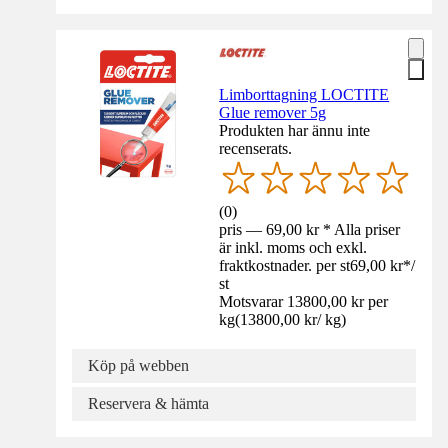
Limborttagning LOCTITE
Glue remover 5g
Produkten har ännu inte
recenserats.
(
0
)
pris — 69,00 kr * Alla priser
är inkl. moms och exkl.
fraktkostnader. per st
69,00 kr
*
/
st
Motsvarar 13800,00 kr per
kg
(
13800,00 kr
/
kg
)
Köp på webben
Reservera & hämta