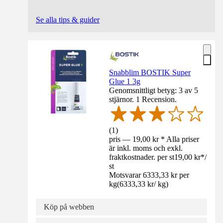
Se alla tips & guider
Snabblim BOSTIK Super
Glue 1 3g
Genomsnittligt betyg: 3 av 5
stjärnor. 1 Recension.
(
1
)
pris — 19,00 kr * Alla priser
är inkl. moms och exkl.
fraktkostnader. per st
19,00 kr
*
/
st
Motsvarar 6333,33 kr per
kg
(
6333,33 kr
/
kg
)
Köp på webben