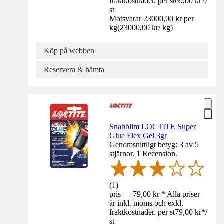
fraktkostnader. per st
69,00 kr
*
/
st
Motsvarar 23000,00 kr per
kg
(
23000,00 kr
/
kg
)
Köp på webben
Reservera & hämta
Snabblim LOCTITE Super
Glue Flex Gel 3gr
Genomsnittligt betyg: 3 av 5
stjärnor. 1 Recension.
(
1
)
pris — 79,00 kr * Alla priser
är inkl. moms och exkl.
fraktkostnader. per st
79,00 kr
*
/
st