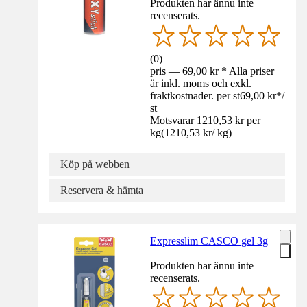
Produkten har ännu inte
recenserats.
(
0
)
pris — 69,00 kr * Alla priser
är inkl. moms och exkl.
fraktkostnader. per st
69,00 kr
*
/
st
Motsvarar 1210,53 kr per
kg
(
1210,53 kr
/
kg
)
Köp på webben
Reservera & hämta
Expresslim CASCO gel 3g
Produkten har ännu inte
recenserats.