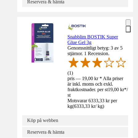
Reservera & hämta
Snabblim BOSTIK Super
Glue Gel 3g
Genomsnittligt betyg: 3 av 5
stjärnor. 1 Recension.
(
1
)
pris — 19,00 kr * Alla priser
är inkl. moms och exkl.
fraktkostnader. per st
19,00 kr
*
/
st
Motsvarar 6333,33 kr per
kg
(
6333,33 kr
/
kg
)
Köp på webben
Reservera & hämta