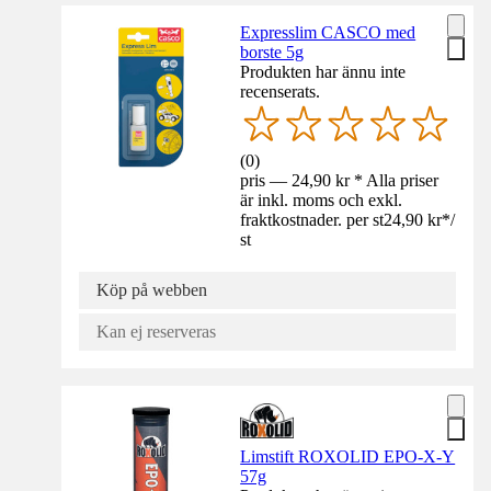
Expresslim CASCO med
borste 5g
Produkten har ännu inte
recenserats.
(
0
)
pris — 24,90 kr * Alla priser
är inkl. moms och exkl.
fraktkostnader. per st
24,90 kr
*
/
st
Köp på webben
Kan ej reserveras
Limstift ROXOLID EPO-X-Y
57g