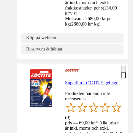
är inkl. moms och exkl.
fraktkostnader. per st
134,00
kr
*
/
st
Motsvarar 2680,00 kr per
kg
(
2680,00 kr
/
kg
)
Köp på webben
Reservera & hämta
Superlim LOCTITE gel 3gr
Produkten har ännu inte
recenserats.
(
0
)
pris — 69,00 kr * Alla priser
är inkl. moms och exkl.