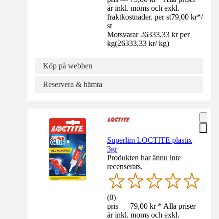
är inkl. moms och exkl.
fraktkostnader. per st
79,00 kr
*
/
st
Motsvarar 26333,33 kr per
kg
(
26333,33 kr
/
kg
)
Köp på webben
Reservera & hämta
Superlim LOCTITE plastix
3gr
Produkten har ännu inte
recenserats.
(
0
)
pris — 79,00 kr * Alla priser
är inkl. moms och exkl.