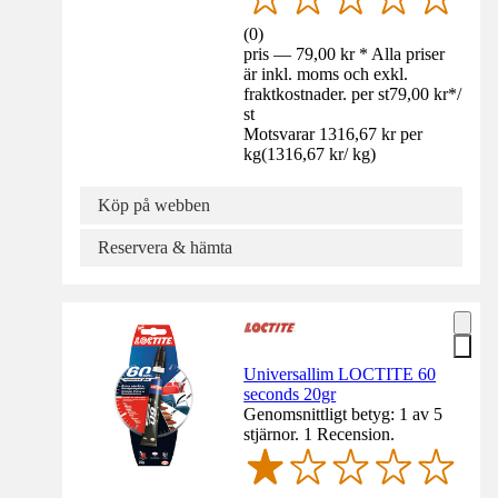
(
0
)
pris — 79,00 kr * Alla priser
är inkl. moms och exkl.
fraktkostnader. per st
79,00 kr
*
/
st
Motsvarar 1316,67 kr per
kg
(
1316,67 kr
/
kg
)
Köp på webben
Reservera & hämta
Universallim LOCTITE 60
seconds 20gr
Genomsnittligt betyg: 1 av 5
stjärnor. 1 Recension.