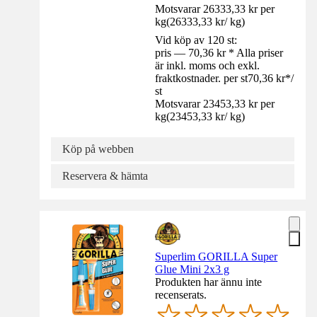
Motsvarar 26333,33 kr per
kg
(
26333,33 kr
/
kg
)
Vid köp av 120 st:
pris — 70,36 kr * Alla priser
är inkl. moms och exkl.
fraktkostnader. per st
70,36 kr
*
/
st
Motsvarar 23453,33 kr per
kg
(
23453,33 kr
/
kg
)
Köp på webben
Reservera & hämta
Superlim GORILLA Super
Glue Mini 2x3 g
Produkten har ännu inte
recenserats.