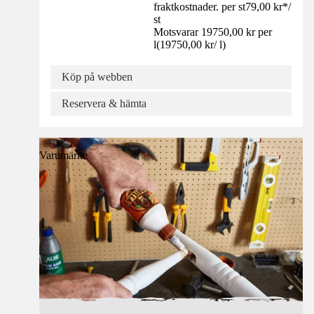
fraktkostnader. per st
79,00 kr
*
/
st
Motsvarar 19750,00 kr per
l
(
19750,00 kr
/
l
)
Köp på webben
Reservera & hämta
Varumärke