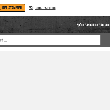
A, DET STÄMMER
Välj annat varuhus
Spåra / Annullera / Return