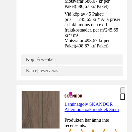
Motsvarar 586,67 kr per
Paket
(
586,67 kr
/
Paket
)
Vid köp av 45 Paket:
pris — 245,65 kr * Alla priser
är inkl. moms och exkl.
fraktkostnader. per m²
245,65
kr
*
/
m²
Motsvarar 498,67 kr per
Paket
(
498,67 kr
/
Paket
)
Köp på webben
Kan ej reserveras
Laminatgolv SKANDOR
Afternoon oak mörk ek 8mm
Produkten har ännu inte
recenserats.