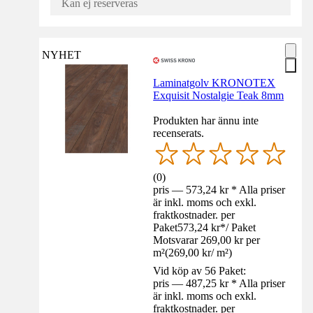
Kan ej reserveras
NYHET
Laminatgolv KRONOTEX
Exquisit Nostalgie Teak 8mm
Produkten har ännu inte
recenserats.
(
0
)
pris — 573,24 kr * Alla priser
är inkl. moms och exkl.
fraktkostnader. per
Paket
573,24 kr
*
/
Paket
Motsvarar 269,00 kr per
m²
(
269,00 kr
/
m²
)
Vid köp av 56 Paket:
pris — 487,25 kr * Alla priser
är inkl. moms och exkl.
fraktkostnader. per