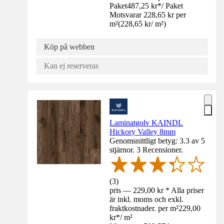
Paket
487,25 kr
*
/
Paket
Motsvarar 228,65 kr per
m²
(
228,65 kr
/
m²
)
Köp på webben
Kan ej reserveras
Laminatgolv KAINDL
Hickory Valley 8mm
Genomsnittligt betyg: 3.3 av 5
stjärnor. 3 Recensioner.
(
3
)
pris — 229,00 kr * Alla priser
är inkl. moms och exkl.
fraktkostnader. per m²
229,00
kr
*
/
m²