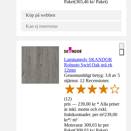
Paket
(
365,46 kr
/
Paket
)
Köp på webben
Kan ej reserveras
Laminatgolv SKANDOR
Robusto Swirl Oak grå ek
12mm
Genomsnittligt betyg: 3.8 av 5
stjärnor. 12 Recensioner.
(
12
)
pris — 239,00 kr * Alla priser
är inkl. moms och exkl.
fraktkostnader. per m²
239,00
kr
*
/
m²
Motsvarar 309,03 kr per
Paket
(
309,03 kr
/
Paket
)