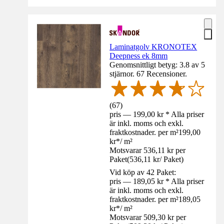
Laminatgolv KRONOTEX
Deepness ek 8mm
Genomsnittligt betyg: 3.8 av 5
stjärnor. 67 Recensioner.
(
67
)
pris — 199,00 kr * Alla priser
är inkl. moms och exkl.
fraktkostnader. per m²
199,00
kr
*
/
m²
Motsvarar 536,11 kr per
Paket
(
536,11 kr
/
Paket
)
Vid köp av 42 Paket:
pris — 189,05 kr * Alla priser
är inkl. moms och exkl.
fraktkostnader. per m²
189,05
kr
*
/
m²
Motsvarar 509,30 kr per