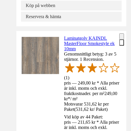
Köp på webben
Reservera & hämta
Laminatgolv KAINDL
MasterFloor Smokestyle ek
10mm
Genomsnittligt betyg: 3 av 5
stjärnor. 1 Recension.
(
1
)
pris — 249,00 kr * Alla priser
är inkl. moms och exkl.
fraktkostnader. per m²
249,00
kr
*
/
m²
Motsvarar 531,62 kr per
Paket
(
531,62 kr
/
Paket
)
Vid köp av 44 Paket:
pris — 211,65 kr * Alla priser
är inkl. moms och exkl.