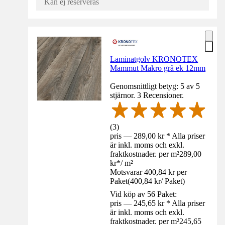
Kan ej reserveras
Laminatgolv KRONOTEX
Mammut Makro grå ek 12mm
Genomsnittligt betyg: 5 av 5
stjärnor. 3 Recensioner.
(
3
)
pris — 289,00 kr * Alla priser
är inkl. moms och exkl.
fraktkostnader. per m²
289,00
kr
*
/
m²
Motsvarar 400,84 kr per
Paket
(
400,84 kr
/
Paket
)
Vid köp av 56 Paket:
pris — 245,65 kr * Alla priser
är inkl. moms och exkl.
fraktkostnader. per m²
245,65