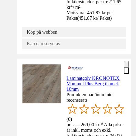
fraktkostnader. per m²
211,65
kr
*
/
m²
Motsvarar 451,87 kr per
Paket
(
451,87 kr
/
Paket
)
Köp på webben
Kan ej reserveras
Laminatgolv KRONOTEX
Mammut Plus Berg titan ek
10mm
Produkten har ännu inte
recenserats.
(
0
)
pris — 269,00 kr * Alla priser
är inkl. moms och exkl.
fraktkostnader. per m²
269,00