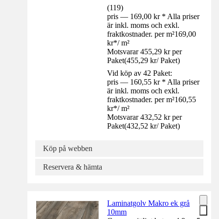
(
119
)
pris — 169,00 kr * Alla priser
är inkl. moms och exkl.
fraktkostnader. per m²
169,00
kr
*
/
m²
Motsvarar 455,29 kr per
Paket
(
455,29 kr
/
Paket
)
Vid köp av 42 Paket:
pris — 160,55 kr * Alla priser
är inkl. moms och exkl.
fraktkostnader. per m²
160,55
kr
*
/
m²
Motsvarar 432,52 kr per
Paket
(
432,52 kr
/
Paket
)
Köp på webben
Reservera & hämta
Laminatgolv Makro ek grå
10mm