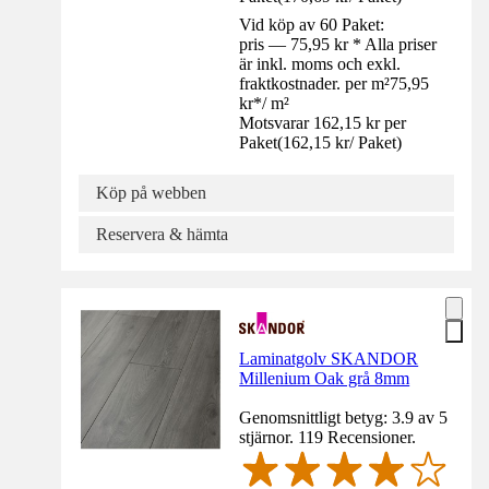
Vid köp av 60 Paket:
pris — 75,95 kr * Alla priser
är inkl. moms och exkl.
fraktkostnader. per m²
75,95
kr
*
/
m²
Motsvarar 162,15 kr per
Paket
(
162,15 kr
/
Paket
)
Köp på webben
Reservera & hämta
Laminatgolv SKANDOR
Millenium Oak grå 8mm
Genomsnittligt betyg: 3.9 av 5
stjärnor. 119 Recensioner.