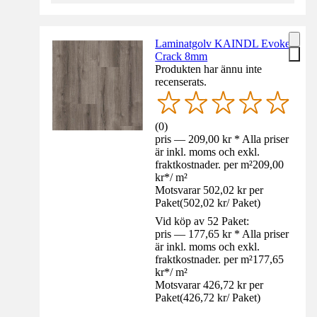
Laminatgolv KAINDL Evoke
Crack 8mm
Produkten har ännu inte
recenserats.
(
0
)
pris — 209,00 kr * Alla priser
är inkl. moms och exkl.
fraktkostnader. per m²
209,00
kr
*
/
m²
Motsvarar 502,02 kr per
Paket
(
502,02 kr
/
Paket
)
Vid köp av 52 Paket:
pris — 177,65 kr * Alla priser
är inkl. moms och exkl.
fraktkostnader. per m²
177,65
kr
*
/
m²
Motsvarar 426,72 kr per
Paket
(
426,72 kr
/
Paket
)