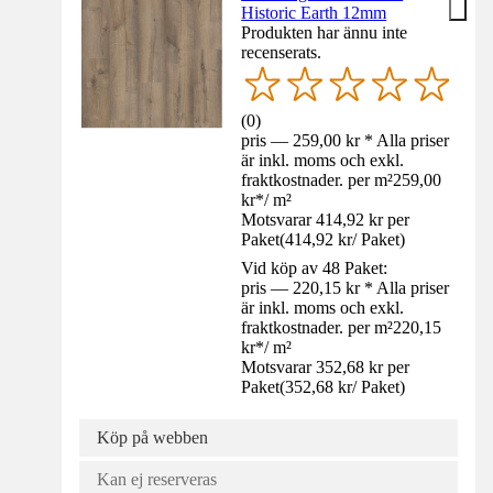
Historic Earth 12mm
Produkten har ännu inte
recenserats.
(
0
)
pris — 259,00 kr * Alla priser
är inkl. moms och exkl.
fraktkostnader. per m²
259,00
kr
*
/
m²
Motsvarar 414,92 kr per
Paket
(
414,92 kr
/
Paket
)
Vid köp av 48 Paket:
pris — 220,15 kr * Alla priser
är inkl. moms och exkl.
fraktkostnader. per m²
220,15
kr
*
/
m²
Motsvarar 352,68 kr per
Paket
(
352,68 kr
/
Paket
)
Köp på webben
Kan ej reserveras