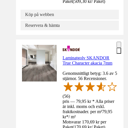
Paket
(
509,30 kr
/
Paket
)
Köp på webben
Reservera & hämta
Laminatgolv SKANDOR
True Character akacia 7mm
Genomsnittligt betyg: 3.6 av 5
stjärnor. 56 Recensioner.
(
56
)
pris — 79,95 kr * Alla priser
är inkl. moms och exkl.
fraktkostnader. per m²
79,95
kr
*
/
m²
Motsvarar 170,69 kr per
Paket
(
170,69 kr
/
Paket
)