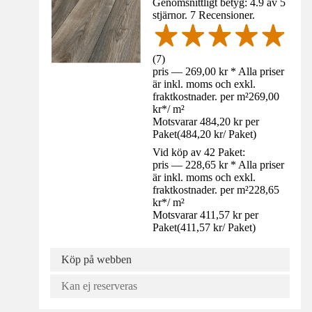
Genomsnittligt betyg: 4.9 av 5
stjärnor. 7 Recensioner.
(
7
)
pris — 269,00 kr * Alla priser
är inkl. moms och exkl.
fraktkostnader. per m²
269,00
kr
*
/
m²
Motsvarar 484,20 kr per
Paket
(
484,20 kr
/
Paket
)
Vid köp av 42 Paket:
pris — 228,65 kr * Alla priser
är inkl. moms och exkl.
fraktkostnader. per m²
228,65
kr
*
/
m²
Motsvarar 411,57 kr per
Paket
(
411,57 kr
/
Paket
)
Köp på webben
Kan ej reserveras