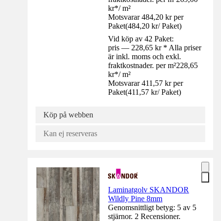
kr
*
/
m²
Motsvarar 484,20 kr per
Paket
(
484,20 kr
/
Paket
)
Vid köp av 42 Paket:
pris — 228,65 kr * Alla priser
är inkl. moms och exkl.
fraktkostnader. per m²
228,65
kr
*
/
m²
Motsvarar 411,57 kr per
Paket
(
411,57 kr
/
Paket
)
Köp på webben
Kan ej reserveras
Laminatgolv SKANDOR
Wildly Pine 8mm
Genomsnittligt betyg: 5 av 5
stjärnor. 2 Recensioner.