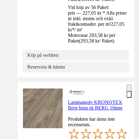
Vid köp av 56 Paket:
pris — 227,05 kr * Alla priser
är inkl. moms och exkl.
fraktkostnader. per m²
227,05
kr
*
/
m²
Motsvarar 293,58 kr per
Paket
(
293,58 kr
/
Paket
)
Köp på webben
Reservera & hämta
Laminatgolv KRONOTEX
Berg brun ek BERG 10mm
Produkten har ännu inte
recenserats.