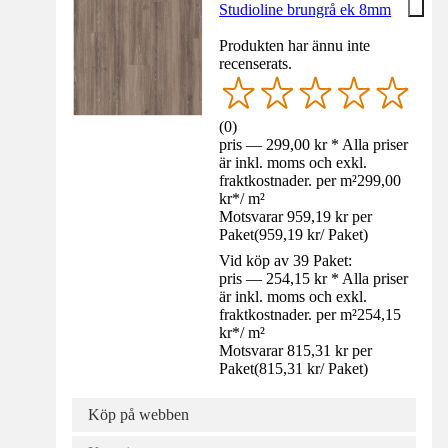
Studioline brungrå ek 8mm
Produkten har ännu inte
recenserats.
(
0
)
pris — 299,00 kr * Alla priser
är inkl. moms och exkl.
fraktkostnader. per m²
299,00
kr
*
/
m²
Motsvarar 959,19 kr per
Paket
(
959,19 kr
/
Paket
)
Vid köp av 39 Paket:
pris — 254,15 kr * Alla priser
är inkl. moms och exkl.
fraktkostnader. per m²
254,15
kr
*
/
m²
Motsvarar 815,31 kr per
Paket
(
815,31 kr
/
Paket
)
Köp på webben