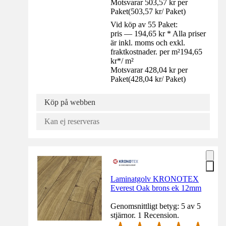
Motsvarar 503,57 kr per
Paket
(
503,57 kr
/
Paket
)
Vid köp av 55 Paket:
pris — 194,65 kr * Alla priser
är inkl. moms och exkl.
fraktkostnader. per m²
194,65
kr
*
/
m²
Motsvarar 428,04 kr per
Paket
(
428,04 kr
/
Paket
)
Köp på webben
Kan ej reserveras
Laminatgolv KRONOTEX
Everest Oak brons ek 12mm
Genomsnittligt betyg: 5 av 5
stjärnor. 1 Recension.