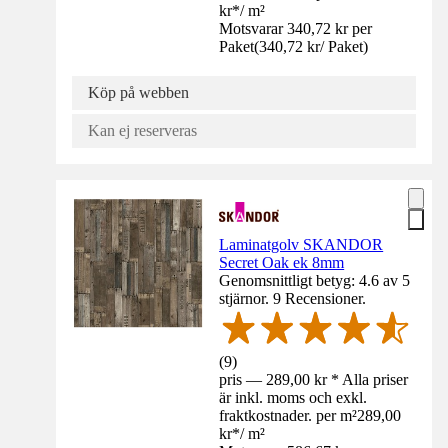
kr
*
/
m²
Motsvarar 340,72 kr per
Paket
(
340,72 kr
/
Paket
)
Köp på webben
Kan ej reserveras
Laminatgolv SKANDOR
Secret Oak ek 8mm
Genomsnittligt betyg: 4.6 av 5
stjärnor. 9 Recensioner.
(
9
)
pris — 289,00 kr * Alla priser
är inkl. moms och exkl.
fraktkostnader. per m²
289,00
kr
*
/
m²