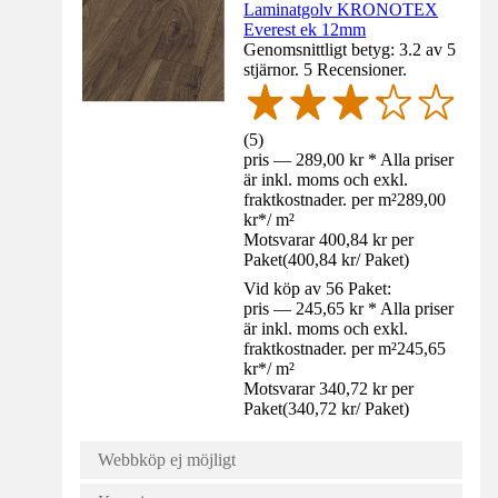
Laminatgolv KRONOTEX
Everest ek 12mm
Genomsnittligt betyg: 3.2 av 5
stjärnor. 5 Recensioner.
(
5
)
pris — 289,00 kr * Alla priser
är inkl. moms och exkl.
fraktkostnader. per m²
289,00
kr
*
/
m²
Motsvarar 400,84 kr per
Paket
(
400,84 kr
/
Paket
)
Vid köp av 56 Paket:
pris — 245,65 kr * Alla priser
är inkl. moms och exkl.
fraktkostnader. per m²
245,65
kr
*
/
m²
Motsvarar 340,72 kr per
Paket
(
340,72 kr
/
Paket
)
Webbköp ej möjligt