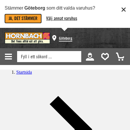
Stämmer
Göteborg
som ditt valda varuhus?
JA, DET STÄMMER
Välj annat varuhus
Göteborg
Startsida