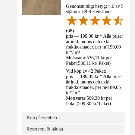
Genomsnittligt betyg: 4.6 av 5
stjärnor. 68 Recensioner.
(
68
)
pris — 199,00 kr * Alla priser
är inkl. moms och exkl.
fraktkostnader. per m²
199,00
kr
*
/
m²
Motsvarar 536,11 kr per
Paket
(
536,11 kr
/
Paket
)
Vid köp av 42 Paket:
pris — 189,05 kr * Alla priser
är inkl. moms och exkl.
fraktkostnader. per m²
189,05
kr
*
/
m²
Motsvarar 509,30 kr per
Paket
(
509,30 kr
/
Paket
)
Köp på webben
Reservera & hämta