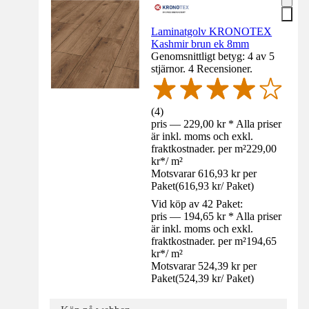
Laminatgolv KRONOTEX
Kashmir brun ek 8mm
Genomsnittligt betyg: 4 av 5
stjärnor. 4 Recensioner.
(
4
)
pris — 229,00 kr * Alla priser
är inkl. moms och exkl.
fraktkostnader. per m²
229,00
kr
*
/
m²
Motsvarar 616,93 kr per
Paket
(
616,93 kr
/
Paket
)
Vid köp av 42 Paket:
pris — 194,65 kr * Alla priser
är inkl. moms och exkl.
fraktkostnader. per m²
194,65
kr
*
/
m²
Motsvarar 524,39 kr per
Paket
(
524,39 kr
/
Paket
)