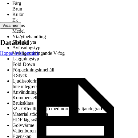
Färg
Brun
Kulör
Ek
Nyans
Visa mer
Medel
Yta/ytbehandling
Datablad
Skrovlig yta
Avfasningstyp
Hoppa över område
Verklig, omringande V-fog
Läggningstyp
Fold-Down
Förpackningsinnehåll
8 Styck
Ljudissolering
Inte integrerad
Användning
Kommersiellt, Privata bostäder
Bruksklass
32 - Offentlig miljö med normal nyttjandegrad
Material stödplatta
HDF låg svällning
Golvvärme
Vattenburen
Egenskap