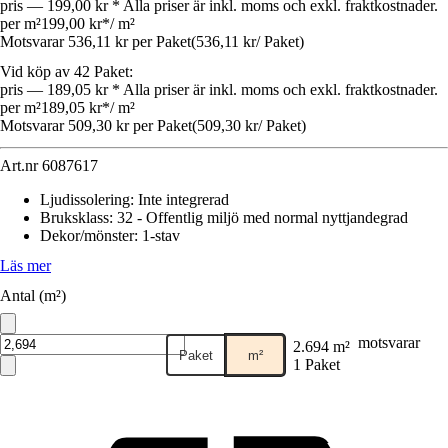
pris — 199,00 kr * Alla priser är inkl. moms och exkl. fraktkostnader.
per m²
199,00 kr
*
/
m²
Motsvarar 536,11 kr per Paket
(
536,11 kr
/
Paket
)
Vid köp av 42 Paket:
pris — 189,05 kr * Alla priser är inkl. moms och exkl. fraktkostnader.
per m²
189,05 kr
*
/
m²
Motsvarar 509,30 kr per Paket
(
509,30 kr
/
Paket
)
Art.nr
6087617
Ljudissolering
:
Inte integrerad
Bruksklass
:
32 - Offentlig miljö med normal nyttjandegrad
Dekor/mönster
:
1-stav
Läs mer
Antal (m²)
motsvarar
2.694 m²
Paket
m²
1 Paket