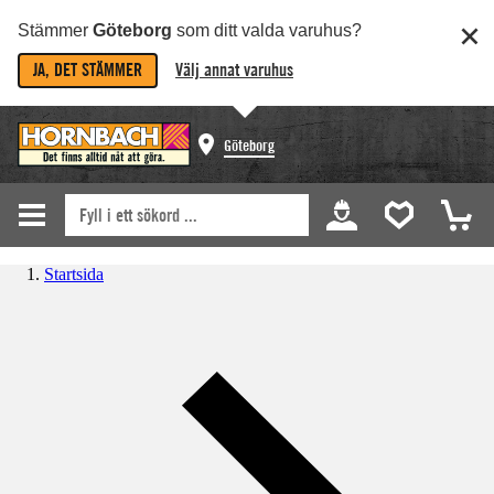
Stämmer
Göteborg
som ditt valda varuhus?
JA, DET STÄMMER
Välj annat varuhus
Göteborg
Startsida