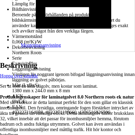
Lämplig för golvvärme
Bildhänvisning
Beroende på ljusförhållanden på produktfotot, olika
bildskärmsinställningar och vilken typ av digital enhet du
använder kan det hända att produktens färg inte återges exakt
och avviker något från den verkliga färgen.
Värmemotstånd
0,068 (m²K)/W
Monteringsanvisning
Dekorbeteckning
Northern Roots
Serie
Exquisit Plus
Beskrivning
Läggningsanvisning
Vänligen läs noggrant igenom bifogad läggningsanvisning innan
Hoppa över område
läggning av golvet påbörjas.
Mått (LxBxS)
Ser ut som ett äkta trägolv, men kostar som laminat.
1380 mm x 244.0 mm x 8 mm
AKN
Produktegenskaper för laminatgolvet 8.0 Northern roots ek natur
9WGE
Med sin ekdekor är detta laminat perfekt för den som gillar en klassisk
EAN
inredningsstil. Den fyrsidiga, omringande fogen förstärker intrycket av
4032271164088, 4032271186660, 4306516826506
äkta trä genom sin rumsliga effekt. Detta laminatgolv tillhör bruksklass
32, vilket innebär att det passar för inomhusmiljöer hemma, förutom
badrum och andra fuktiga utrymmen. Golvet kan även användas i
offentliga inomhusmiljöer med måttlig trafik. Hit hör kontor och
hotellrum.