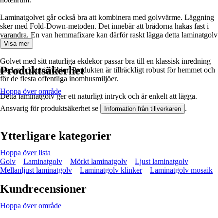
Laminatgolvet går också bra att kombinera med golvvärme. Läggning
sker med Fold-Down-metoden. Det innebär att brädorna hakas fast i
varandra. En van hemmafixare kan därför raskt lägga detta laminatgolv
själv.
Visa mer
Golvet med sitt naturliga ekdekor passar bra till en klassisk inredning
Produktsäkerhet
med mycket trämöbler. Produkten är tillräckligt robust för hemmet och
för de flesta offentliga inomhusmiljöer.
Hoppa över område
Detta laminatgolv ger ett naturligt intryck och är enkelt att lägga.
Ansvarig för produktsäkerhet se
.
Information från tillverkaren
Ytterligare kategorier
Hoppa över lista
Golv
Laminatgolv
Mörkt laminatgolv
Ljust laminatgolv
Mellanljust laminatgolv
Laminatgolv klinker
Laminatgolv mosaik
Kundrecensioner
Hoppa över område