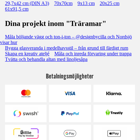
29,7x42 cm (DIN A3)
70x70cm
9x13 cm
20x25 cm
61x91,5 cm
Dina projekt inom "Träramar"
Måla böljande vägg och ton-i-ton – @designbycilla och Nordsjö
visar hur
Bygga glasveranda i medelhavsstil – från grund till färdigt rum
Skapa en kreativ ateljé
Måla och inreda förvaring under trappa
Tvätta och behandla altan med linoljesåpa
Betalningsmöjligheter