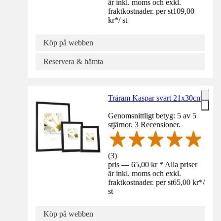
är inkl. moms och exkl.
fraktkostnader. per st
109,00
kr
*
/
st
Köp på webben
Reservera & hämta
Träram Kaspar svart 21x30cm
Genomsnittligt betyg: 5 av 5
stjärnor. 3 Recensioner.
(
3
)
pris — 65,00 kr * Alla priser
är inkl. moms och exkl.
fraktkostnader. per st
65,00 kr
*
/
st
Köp på webben