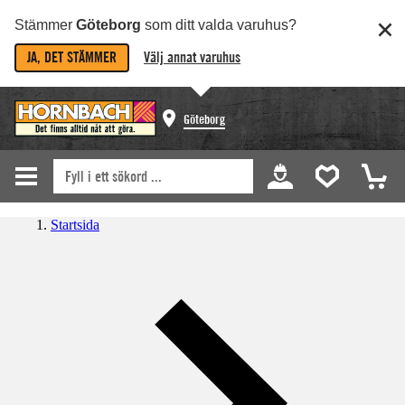
Stämmer
Göteborg
som ditt valda varuhus?
JA, DET STÄMMER
Välj annat varuhus
Göteborg
Startsida