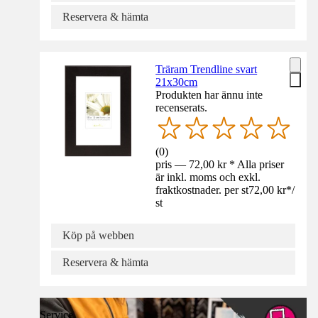
Reservera & hämta
Träram Trendline svart
21x30cm
Produkten har ännu inte
recenserats.
(
0
)
pris — 72,00 kr * Alla priser
är inkl. moms och exkl.
fraktkostnader. per st
72,00 kr
*
/
st
Köp på webben
Reservera & hämta
Service