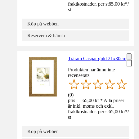
fraktkostnader. per st
65,00 kr
*
/
st
Köp på webben
Reservera & hämta
Träram Caspar guld 21x30cm
Produkten har ännu inte
recenserats.
(
0
)
pris — 65,00 kr * Alla priser
är inkl. moms och exkl.
fraktkostnader. per st
65,00 kr
*
/
st
Köp på webben