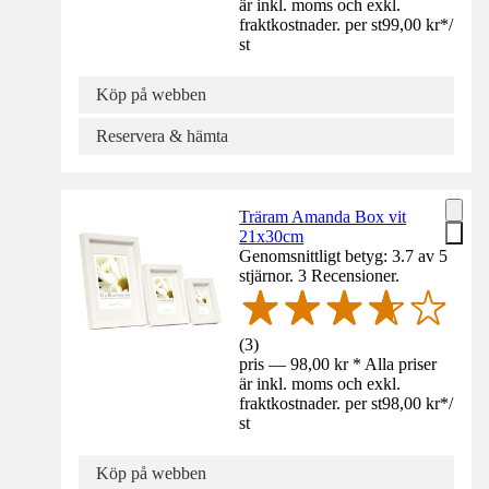
är inkl. moms och exkl.
fraktkostnader. per st
99,00 kr
*
/
st
Köp på webben
Reservera & hämta
Träram Amanda Box vit
21x30cm
Genomsnittligt betyg: 3.7 av 5
stjärnor. 3 Recensioner.
(
3
)
pris — 98,00 kr * Alla priser
är inkl. moms och exkl.
fraktkostnader. per st
98,00 kr
*
/
st
Köp på webben