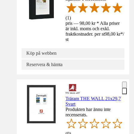
(
1
)
pris — 98,00 kr * Alla priser
är inkl. moms och exkl.
fraktkostnader. per st
98,00 kr
*
/
st
Köp på webben
Reservera & hämta
Träram THE WALL 21x29,7
Svart
Produkten har ännu inte
recenserats.
(
0
)