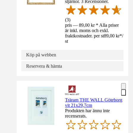
stjärnor. 3 Recensioner.
(
3
)
pris — 89,00 kr * Alla priser
är inkl. moms och exkl.
fraktkostnader. per st
89,00 kr
*
/
st
Köp på webben
Reservera & hämta
Träram THE WALL Göteborg
vit 21x29,7cm
Produkten har ännu inte
recenserats.