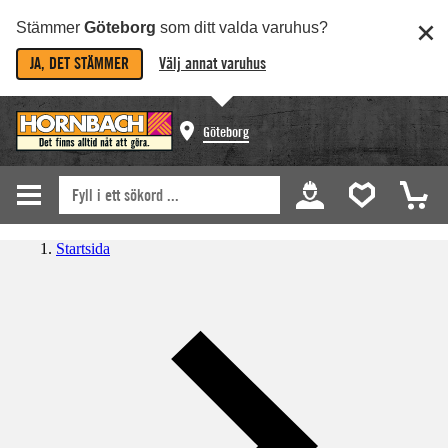
Stämmer
Göteborg
som ditt valda varuhus?
JA, DET STÄMMER
Välj annat varuhus
Göteborg
Startsida