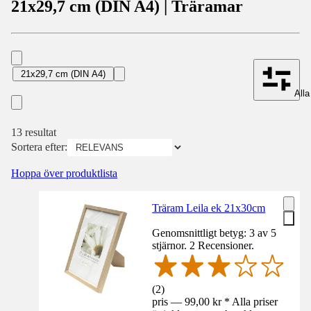
21x29,7 cm (DIN A4) | Träramar
21x29,7 cm (DIN A4)
Alla 
13 resultat
Sortera efter:
Hoppa över produktlista
Träram Leila ek 21x30cm
Genomsnittligt betyg: 3 av 5
stjärnor. 2 Recensioner.
(
2
)
pris — 99,00 kr * Alla priser