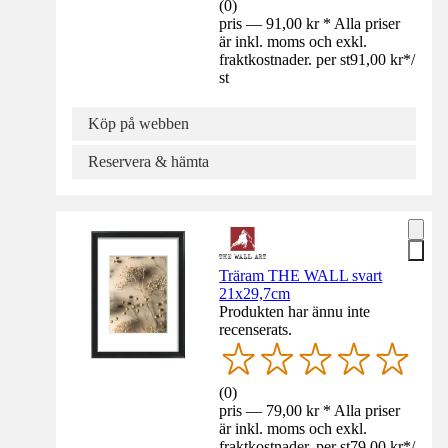
(
0
)
pris — 91,00 kr * Alla priser
är inkl. moms och exkl.
fraktkostnader. per st
91,00 kr
*
/
st
Köp på webben
Reservera & hämta
Träram THE WALL svart
21x29,7cm
Produkten har ännu inte
recenserats.
(
0
)
pris — 79,00 kr * Alla priser
är inkl. moms och exkl.
fraktkostnader. per st
79,00 kr
*
/