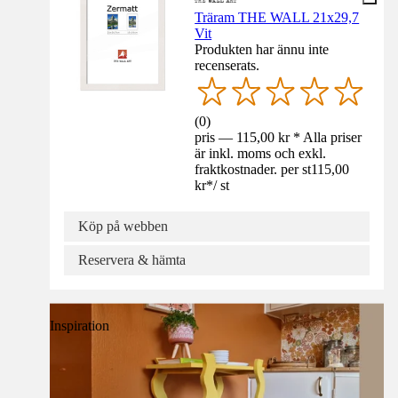
Träram THE WALL 21x29,7
Vit
Produkten har ännu inte
recenserats.
(
0
)
pris — 115,00 kr * Alla priser
är inkl. moms och exkl.
fraktkostnader. per st
115,00
kr
*
/
st
Köp på webben
Reservera & hämta
Inspiration