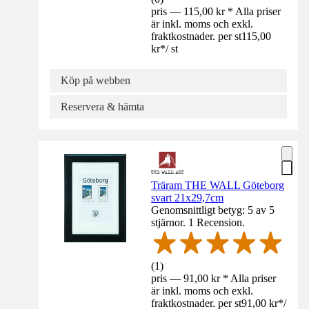
pris — 115,00 kr * Alla priser
är inkl. moms och exkl.
fraktkostnader. per st
115,00
kr
*
/
st
Köp på webben
Reservera & hämta
Träram THE WALL Göteborg
svart 21x29,7cm
Genomsnittligt betyg: 5 av 5
stjärnor. 1 Recension.
(
1
)
pris — 91,00 kr * Alla priser
är inkl. moms och exkl.
fraktkostnader. per st
91,00 kr
*
/