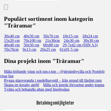
Populärt sortiment inom kategorin
"Träramar"
30x40 cm
40x50 cm
50x70 cm
10x15 cm
18x24 cm
15x20 cm
70x100 cm
21x30cm
24x30 cm
30x30 cm
40x40 cm
50x50 cm
60x80 cm
29,7x42 cm (DIN A3)
70x70cm
9x13 cm
20x25 cm
61x91,5 cm
Dina projekt inom "Träramar"
Måla böljande vägg och ton-i-ton – @designbycilla och Nordsjö
visar hur
Bygga glasveranda i medelhavsstil – från grund till färdigt rum
Skapa en kreativ ateljé
Måla och inreda förvaring under trappa
Tvätta och behandla altan med linoljesåpa
Betalningsmöjligheter