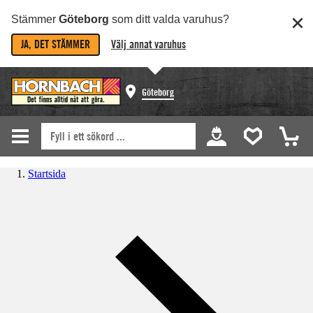
Stämmer
Göteborg
som ditt valda varuhus?
JA, DET STÄMMER
Välj annat varuhus
Göteborg
Startsida