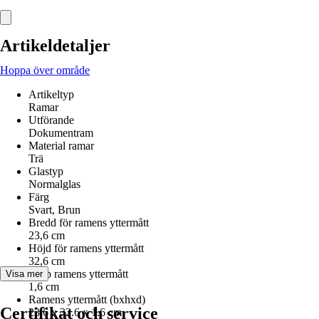
Artikeldetaljer
Hoppa över område
Artikeltyp
Ramar
Utförande
Dokumentram
Material ramar
Trä
Glastyp
Normalglas
Färg
Svart, Brun
Bredd för ramens yttermått
23,6 cm
Höjd för ramens yttermått
32,6 cm
Djup ramens yttermått
Visa mer
1,6 cm
Ramens yttermått (bxhxd)
Certifikat och service
23.6 x 32.6 x 1.6 cm