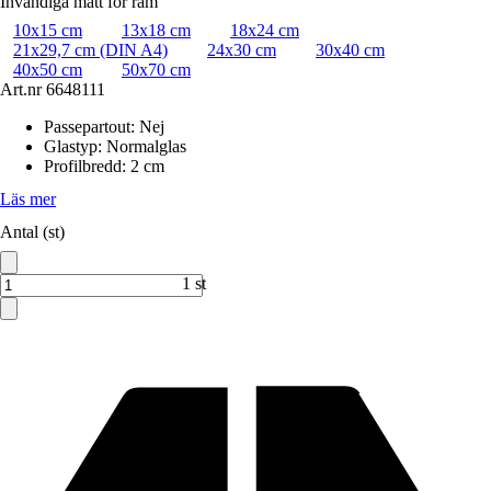
Invändiga mått för ram
10x15 cm
13x18 cm
18x24 cm
21x29,7 cm (DIN A4)
24x30 cm
30x40 cm
40x50 cm
50x70 cm
Art.nr
6648111
Passepartout
:
Nej
Glastyp
:
Normalglas
Profilbredd
:
2 cm
Läs mer
Antal (st)
1 st