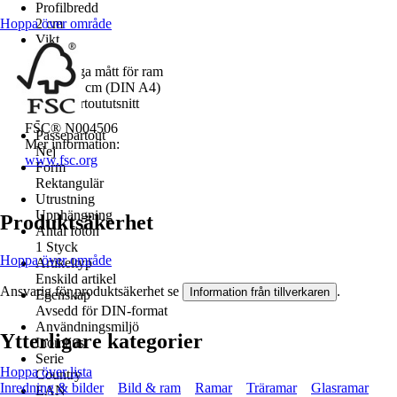
Profilbredd
Hoppa över område
2 cm
Vikt
0,62 kg
Invändiga mått för ram
21x29,7 cm (DIN A4)
Passepartoututsnitt
-
FSC® N004506
Passepartout
Mer information:
Nej
www.fsc.org
Form
Rektangulär
Utrustning
Upphängning
Produktsäkerhet
Antal foton
1 Styck
Hoppa över område
Artikeltyp
Enskild artikel
Ansvarig för produktsäkerhet se
.
Information från tillverkaren
Egenskap
Avsedd för DIN-format
Användningsmiljö
Ytterligare kategorier
Inomhus
Serie
Hoppa över lista
Country
Inredning & bilder
Bild & ram
Ramar
Träramar
Glasramar
EAN