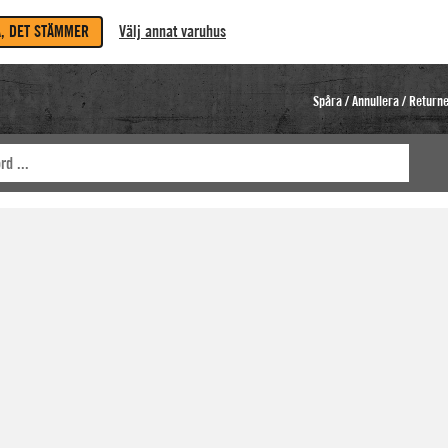
A, DET STÄMMER
Välj annat varuhus
Spåra / Annullera / Return