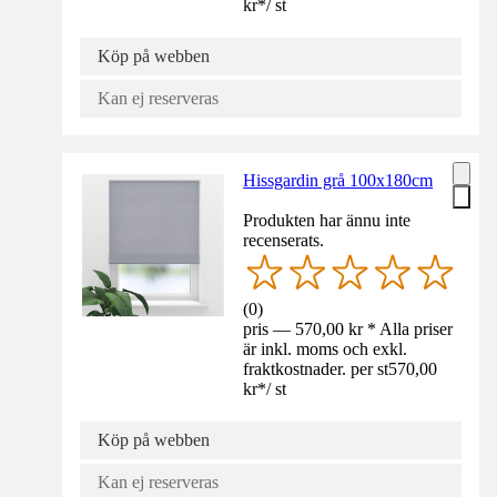
kr
*
/
st
Köp på webben
Kan ej reserveras
Hissgardin grå 100x180cm
Produkten har ännu inte
recenserats.
(
0
)
pris — 570,00 kr * Alla priser
är inkl. moms och exkl.
fraktkostnader. per st
570,00
kr
*
/
st
Köp på webben
Kan ej reserveras