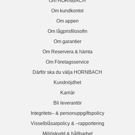
Om HORNBACH
Om kundkontot
Om appen
Om lågprisfilosofin
Om garantier
Om Reservera & hämta
Om Företagsservice
Därför ska du välja HORNBACH
Kundnöjdhet
Karriär
Bli leverantör
Integritets– & personuppgiftspolicy
Visselblåsarpolicy & –rapportering
Miljöskydd & hållbarhet