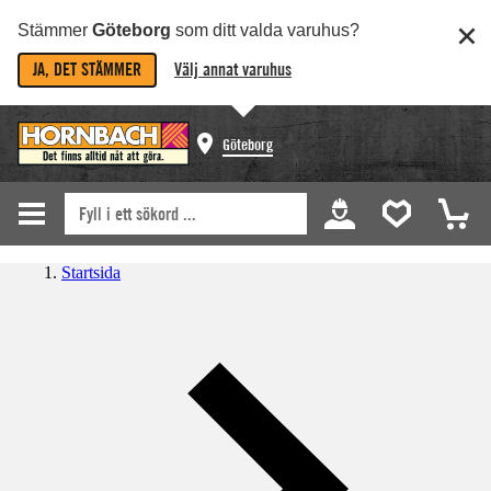
Stämmer
Göteborg
som ditt valda varuhus?
JA, DET STÄMMER
Välj annat varuhus
Göteborg
Startsida