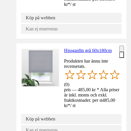
kr
*
/
st
Köp på webben
Kan ej reserveras
Hissgardin grå 60x180cm
Produkten har ännu inte
recenserats.
(
0
)
pris — 485,00 kr * Alla priser
är inkl. moms och exkl.
fraktkostnader. per st
485,00
kr
*
/
st
Köp på webben
Kan ej reserveras