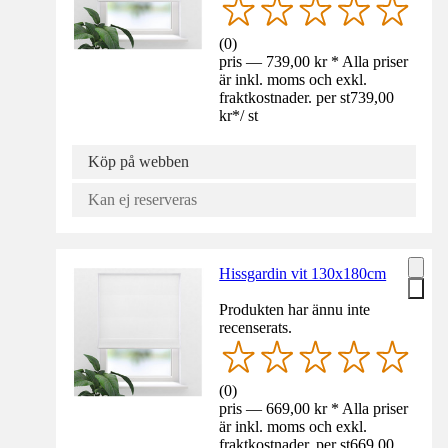
(
0
)
pris — 739,00 kr * Alla priser
är inkl. moms och exkl.
fraktkostnader. per st
739,00
kr
*
/
st
Köp på webben
Kan ej reserveras
Hissgardin vit 130x180cm
Produkten har ännu inte
recenserats.
(
0
)
pris — 669,00 kr * Alla priser
är inkl. moms och exkl.
fraktkostnader. per st
669,00