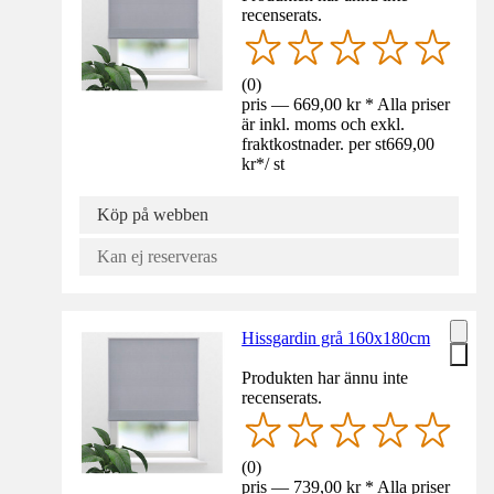
recenserats.
(
0
)
pris — 669,00 kr * Alla priser
är inkl. moms och exkl.
fraktkostnader. per st
669,00
kr
*
/
st
Köp på webben
Kan ej reserveras
Hissgardin grå 160x180cm
Produkten har ännu inte
recenserats.
(
0
)
pris — 739,00 kr * Alla priser