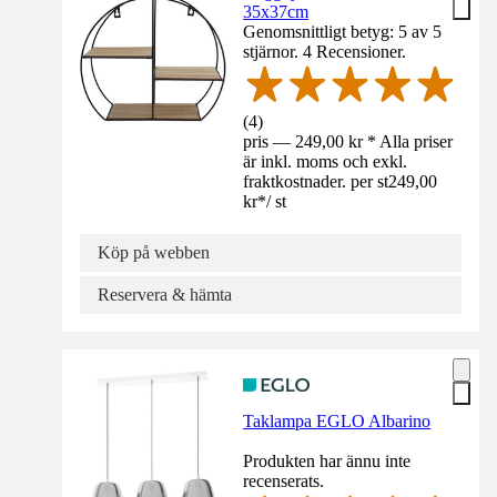
35x37cm
Genomsnittligt betyg: 5 av 5
stjärnor. 4 Recensioner.
(
4
)
pris — 249,00 kr * Alla priser
är inkl. moms och exkl.
fraktkostnader. per st
249,00
kr
*
/
st
Köp på webben
Reservera & hämta
Taklampa EGLO Albarino
Produkten har ännu inte
recenserats.