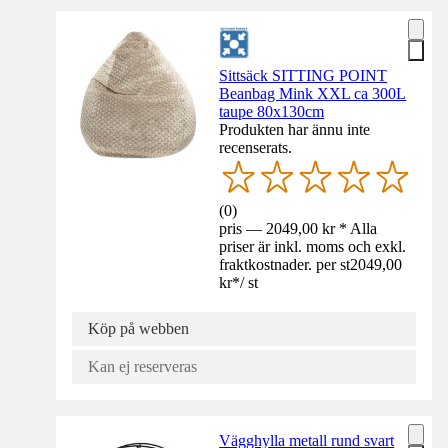
Sittsäck SITTING POINT
Beanbag Mink XXL ca 300L
taupe 80x130cm
Produkten har ännu inte
recenserats.
(
0
)
pris — 2049,00 kr * Alla
priser är inkl. moms och exkl.
fraktkostnader. per st
2049,00
kr
*
/
st
Köp på webben
Kan ej reserveras
Vägghylla metall rund svart