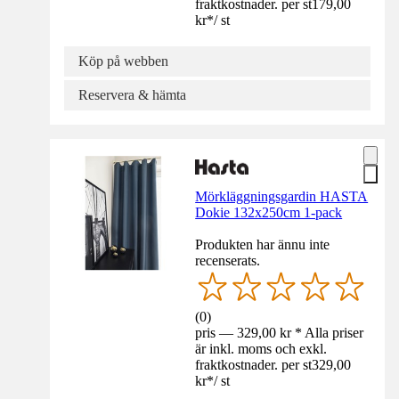
fraktkostnader. per st
179,00
kr
*
/
st
Köp på webben
Reservera & hämta
Mörkläggningsgardin HASTA
Dokie 132x250cm 1-pack
Produkten har ännu inte
recenserats.
(
0
)
pris — 329,00 kr * Alla priser
är inkl. moms och exkl.
fraktkostnader. per st
329,00
kr
*
/
st