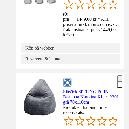
(
0
)
pris — 1449,00 kr * Alla
priser är inkl. moms och exkl.
fraktkostnader. per st
1449,00
kr
*
/
st
Köp på webben
Reservera & hämta
Sittsäck SITTING POINT
Beanbag Karolina XL ca 220L
grå 70x110cm
Produkten har ännu inte
recenserats.