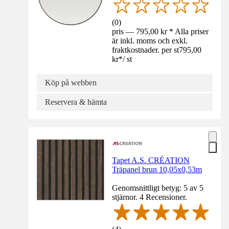
(
0
)
pris — 795,00 kr * Alla priser
är inkl. moms och exkl.
fraktkostnader. per st
795,00
kr
*
/
st
Köp på webben
Reservera & hämta
Tapet A.S. CRÉATION
Träpanel brun 10,05x0,53m
Genomsnittligt betyg: 5 av 5
stjärnor. 4 Recensioner.