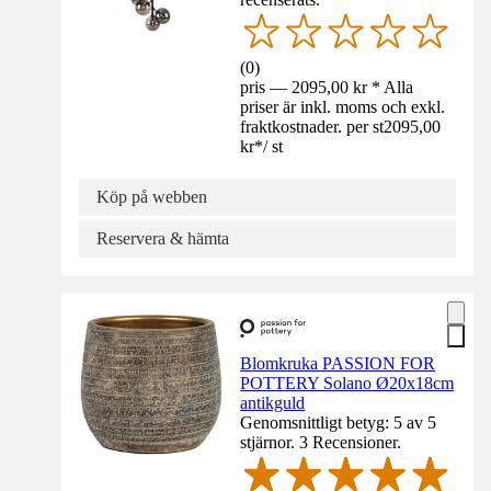
(
0
)
pris — 2095,00 kr * Alla
priser är inkl. moms och exkl.
fraktkostnader. per st
2095,00
kr
*
/
st
Köp på webben
Reservera & hämta
Blomkruka PASSION FOR
POTTERY Solano Ø20x18cm
antikguld
Genomsnittligt betyg: 5 av 5
stjärnor. 3 Recensioner.