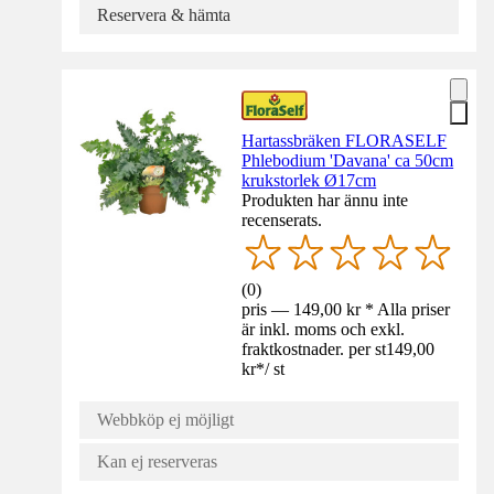
Reservera & hämta
Hartassbräken FLORASELF
Phlebodium 'Davana' ca 50cm
krukstorlek Ø17cm
Produkten har ännu inte
recenserats.
(
0
)
pris — 149,00 kr * Alla priser
är inkl. moms och exkl.
fraktkostnader. per st
149,00
kr
*
/
st
Webbköp ej möjligt
Kan ej reserveras