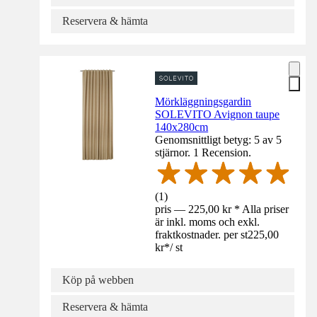
Reservera & hämta
Mörkläggningsgardin
SOLEVITO Avignon taupe
140x280cm
Genomsnittligt betyg: 5 av 5
stjärnor. 1 Recension.
(
1
)
pris — 225,00 kr * Alla priser
är inkl. moms och exkl.
fraktkostnader. per st
225,00
kr
*
/
st
Köp på webben
Reservera & hämta