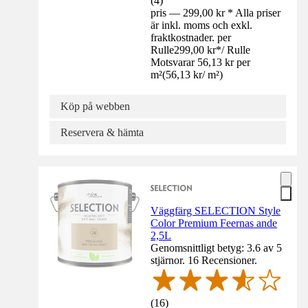
(
4
)
pris — 299,00 kr * Alla priser
är inkl. moms och exkl.
fraktkostnader. per
Rulle
299,00 kr
*
/
Rulle
Motsvarar 56,13 kr per
m²
(
56,13 kr
/
m²
)
Köp på webben
Reservera & hämta
Väggfärg SELECTION Style
Color Premium Feernas ande
2,5L
Genomsnittligt betyg: 3.6 av 5
stjärnor. 16 Recensioner.
(
16
)