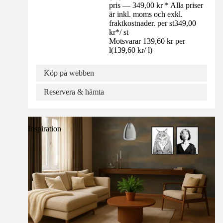
pris — 349,00 kr * Alla priser
är inkl. moms och exkl.
fraktkostnader. per st
349,00
kr
*
/
st
Motsvarar 139,60 kr per
l
(
139,60 kr
/
l
)
Köp på webben
Reservera & hämta
Inspiration