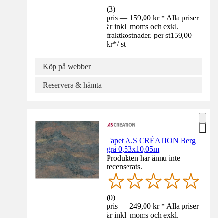
(
3
)
pris — 159,00 kr * Alla priser
är inkl. moms och exkl.
fraktkostnader. per st
159,00
kr
*
/
st
Köp på webben
Reservera & hämta
Tapet A.S CRÉATION Berg
grå 0,53x10,05m
Produkten har ännu inte
recenserats.
(
0
)
pris — 249,00 kr * Alla priser
är inkl. moms och exkl.