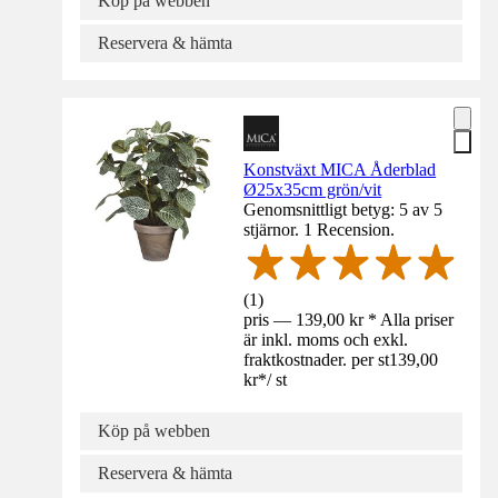
Köp på webben
Reservera & hämta
Konstväxt MICA Åderblad
Ø25x35cm grön/vit
Genomsnittligt betyg: 5 av 5
stjärnor. 1 Recension.
(
1
)
pris — 139,00 kr * Alla priser
är inkl. moms och exkl.
fraktkostnader. per st
139,00
kr
*
/
st
Köp på webben
Reservera & hämta