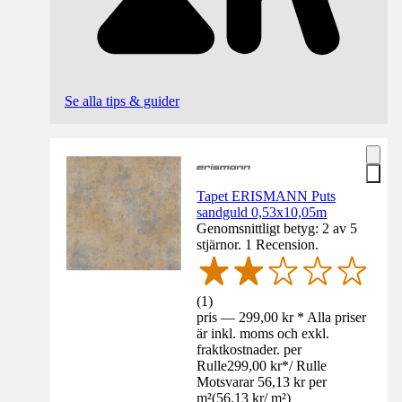
Se alla tips & guider
Tapet ERISMANN Puts
sandguld 0,53x10,05m
Genomsnittligt betyg: 2 av 5
stjärnor. 1 Recension.
(
1
)
pris — 299,00 kr * Alla priser
är inkl. moms och exkl.
fraktkostnader. per
Rulle
299,00 kr
*
/
Rulle
Motsvarar 56,13 kr per
m²
(
56,13 kr
/
m²
)