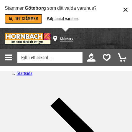
Stämmer
Göteborg
som ditt valda varuhus?
JA, DET STÄMMER
Välj annat varuhus
Göteborg
Startsida