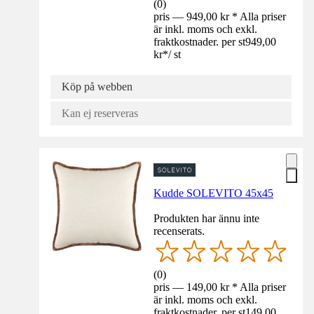
(
0
)
pris — 949,00 kr * Alla priser
är inkl. moms och exkl.
fraktkostnader. per st
949,00
kr
*
/
st
Köp på webben
Kan ej reserveras
Kudde SOLEVITO 45x45
Produkten har ännu inte
recenserats.
(
0
)
pris — 149,00 kr * Alla priser
är inkl. moms och exkl.
fraktkostnader. per st
149,00