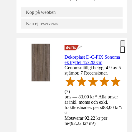
Köp på webben
Kan ej reserveras
Dekorplast D-C-FIX Sonoma
ek tryffel 45x200cm
Genomsnittligt betyg: 4.9 av 5
stjärnor. 7 Recensioner.
(
7
)
pris — 83,00 kr * Alla priser
är inkl. moms och exkl.
fraktkostnader. per st
83,00 kr
*
/
st
Motsvarar 92,22 kr per
m²
(
92,22 kr
/
m²
)