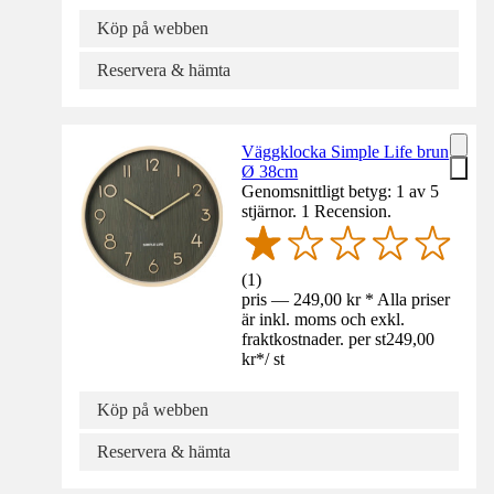
Köp på webben
Reservera & hämta
Väggklocka Simple Life brun
Ø 38cm
Genomsnittligt betyg: 1 av 5
stjärnor. 1 Recension.
(
1
)
pris — 249,00 kr * Alla priser
är inkl. moms och exkl.
fraktkostnader. per st
249,00
kr
*
/
st
Köp på webben
Reservera & hämta