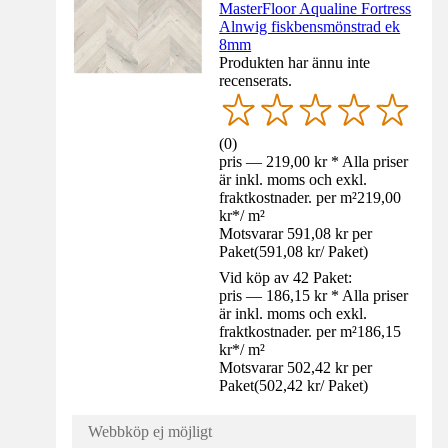
MasterFloor Aqualine Fortress
Alnwig fiskbensmönstrad ek
8mm
Produkten har ännu inte
recenserats.
(
0
)
pris — 219,00 kr * Alla priser
är inkl. moms och exkl.
fraktkostnader. per m²
219,00
kr
*
/
m²
Motsvarar 591,08 kr per
Paket
(
591,08 kr
/
Paket
)
Vid köp av 42 Paket:
pris — 186,15 kr * Alla priser
är inkl. moms och exkl.
fraktkostnader. per m²
186,15
kr
*
/
m²
Motsvarar 502,42 kr per
Paket
(
502,42 kr
/
Paket
)
Webbköp ej möjligt