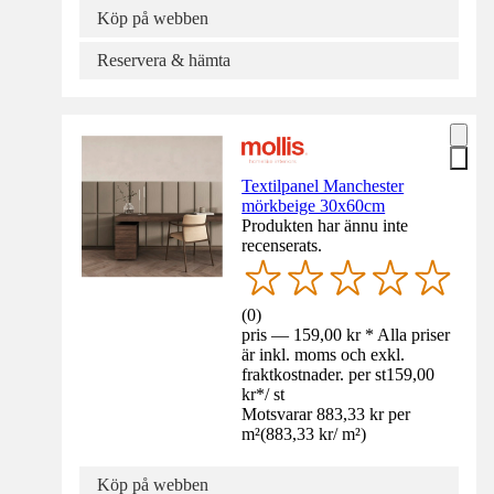
Köp på webben
Reservera & hämta
Textilpanel Manchester
mörkbeige 30x60cm
Produkten har ännu inte
recenserats.
(
0
)
pris — 159,00 kr * Alla priser
är inkl. moms och exkl.
fraktkostnader. per st
159,00
kr
*
/
st
Motsvarar 883,33 kr per
m²
(
883,33 kr
/
m²
)
Köp på webben