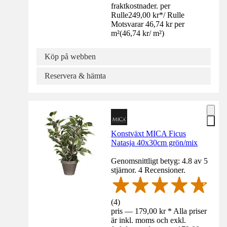
fraktkostnader. per
Rulle
249,00 kr
*
/
Rulle
Motsvarar 46,74 kr per
m²
(
46,74 kr
/
m²
)
Köp på webben
Reservera & hämta
Konstväxt MICA Ficus
Natasja 40x30cm grön/mix
Genomsnittligt betyg: 4.8 av 5
stjärnor. 4 Recensioner.
(
4
)
pris — 179,00 kr * Alla priser
är inkl. moms och exkl.