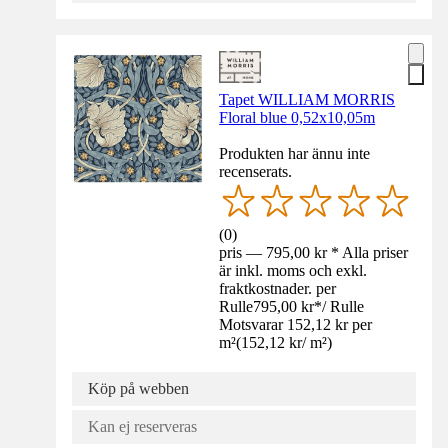
Tapet WILLIAM MORRIS
Floral blue 0,52x10,05m
Produkten har ännu inte
recenserats.
(
0
)
pris — 795,00 kr * Alla priser
är inkl. moms och exkl.
fraktkostnader. per
Rulle
795,00 kr
*
/
Rulle
Motsvarar 152,12 kr per
m²
(
152,12 kr
/
m²
)
Köp på webben
Kan ej reserveras