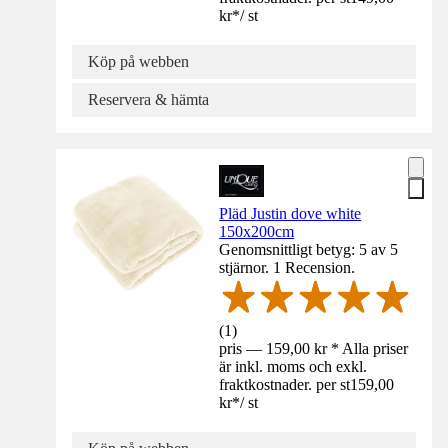
kr
*
/
st
Köp på webben
Reservera & hämta
Pläd Justin dove white
150x200cm
Genomsnittligt betyg: 5 av 5
stjärnor. 1 Recension.
(
1
)
pris — 159,00 kr * Alla priser
är inkl. moms och exkl.
fraktkostnader. per st
159,00
kr
*
/
st