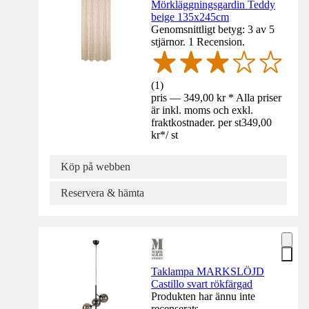
Mörkläggningsgardin Teddy
beige 135x245cm
Genomsnittligt betyg: 3 av 5
stjärnor. 1 Recension.
(
1
)
pris — 349,00 kr * Alla priser
är inkl. moms och exkl.
fraktkostnader. per st
349,00
kr
*
/
st
Köp på webben
Reservera & hämta
Taklampa MARKSLÖJD
Castillo svart rökfärgad
Produkten har ännu inte
recenserats.