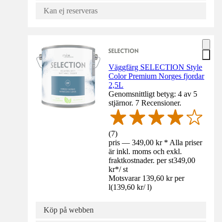
Kan ej reserveras
Väggfärg SELECTION Style
Color Premium Norges fjordar
2,5L
Genomsnittligt betyg: 4 av 5
stjärnor. 7 Recensioner.
(
7
)
pris — 349,00 kr * Alla priser
är inkl. moms och exkl.
fraktkostnader. per st
349,00
kr
*
/
st
Motsvarar 139,60 kr per
l
(
139,60 kr
/
l
)
Köp på webben