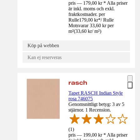
pris — 179,00 kr * Alla priser
är inkl. moms och exkl.
fraktkostnader. per
Rulle
179,00 kr
*
/
Rulle
Motsvarar 33,60 kr per
m²
(
33,60 kr
/
m²
)
Köp på webben
Kan ej reserveras
Tapet RASCH Indian Style
rosa 746075
Genomsnittligt betyg: 3 av 5
stjärnor. 1 Recension.
(
1
)
pris — 199,00 kr * Alla priser