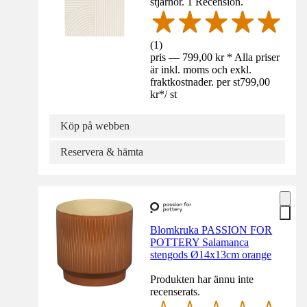
stjärnor. 1 Recension.
(
1
)
pris — 799,00 kr * Alla priser
är inkl. moms och exkl.
fraktkostnader. per st
799,00
kr
*
/
st
Köp på webben
Reservera & hämta
Blomkruka PASSION FOR
POTTERY Salamanca
stengods Ø14x13cm orange
Produkten har ännu inte
recenserats.