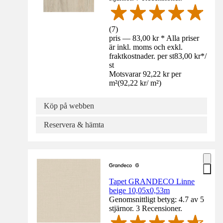
(
7
)
pris — 83,00 kr * Alla priser
är inkl. moms och exkl.
fraktkostnader. per st
83,00 kr
*
/
st
Motsvarar 92,22 kr per
m²
(
92,22 kr
/
m²
)
Köp på webben
Reservera & hämta
Tapet GRANDECO Linne
beige 10,05x0,53m
Genomsnittligt betyg: 4.7 av 5
stjärnor. 3 Recensioner.