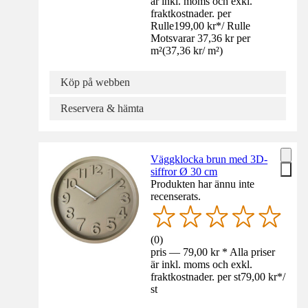
är inkl. moms och exkl.
fraktkostnader. per
Rulle
199,00 kr
*
/
Rulle
Motsvarar 37,36 kr per
m²
(
37,36 kr
/
m²
)
Köp på webben
Reservera & hämta
Väggklocka brun med 3D-
siffror Ø 30 cm
Produkten har ännu inte
recenserats.
(
0
)
pris — 79,00 kr * Alla priser
är inkl. moms och exkl.
fraktkostnader. per st
79,00 kr
*
/
st