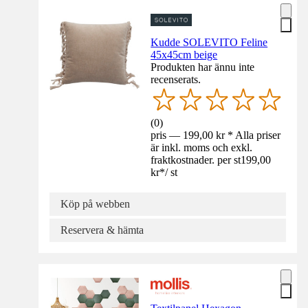
Kudde SOLEVITO Feline
45x45cm beige
Produkten har ännu inte
recenserats.
(
0
)
pris — 199,00 kr * Alla priser
är inkl. moms och exkl.
fraktkostnader. per st
199,00
kr
*
/
st
Köp på webben
Reservera & hämta