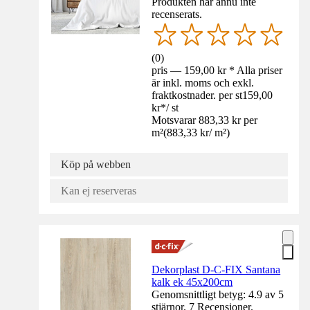
Produkten har ännu inte
recenserats.
(
0
)
pris — 159,00 kr * Alla priser
är inkl. moms och exkl.
fraktkostnader. per st
159,00
kr
*
/
st
Motsvarar 883,33 kr per
m²
(
883,33 kr
/
m²
)
Köp på webben
Kan ej reserveras
Dekorplast D-C-FIX Santana
kalk ek 45x200cm
Genomsnittligt betyg: 4.9 av 5
stjärnor. 7 Recensioner.