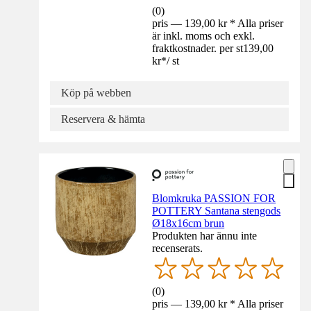
(
0
)
pris — 139,00 kr * Alla priser
är inkl. moms och exkl.
fraktkostnader. per st
139,00
kr
*
/
st
Köp på webben
Reservera & hämta
Blomkruka PASSION FOR
POTTERY Santana stengods
Ø18x16cm brun
Produkten har ännu inte
recenserats.
(
0
)
pris — 139,00 kr * Alla priser