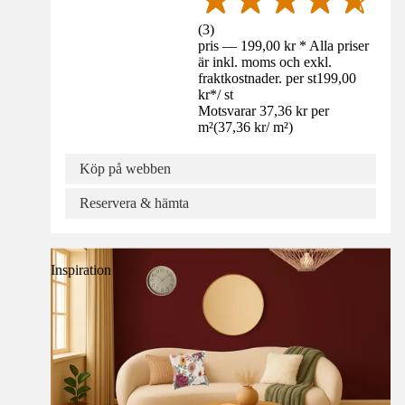
(
3
)
pris — 199,00 kr * Alla priser
är inkl. moms och exkl.
fraktkostnader. per st
199,00
kr
*
/
st
Motsvarar 37,36 kr per
m²
(
37,36 kr
/
m²
)
Köp på webben
Reservera & hämta
Inspiration