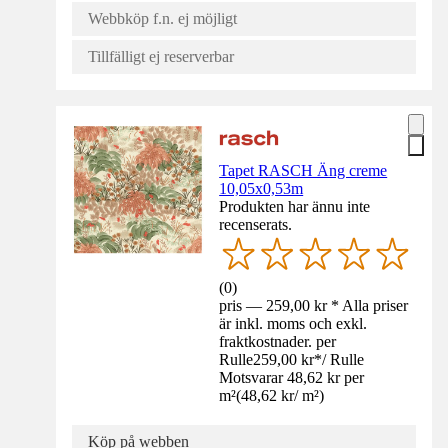
Webbköp f.n. ej möjligt
Tillfälligt ej reserverbar
Tapet RASCH Äng creme
10,05x0,53m
Produkten har ännu inte
recenserats.
(
0
)
pris — 259,00 kr * Alla priser
är inkl. moms och exkl.
fraktkostnader. per
Rulle
259,00 kr
*
/
Rulle
Motsvarar 48,62 kr per
m²
(
48,62 kr
/
m²
)
Köp på webben