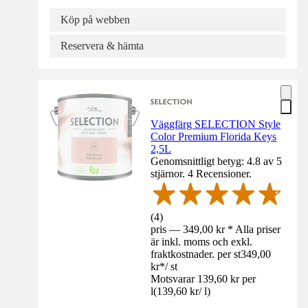
Köp på webben
Reservera & hämta
Väggfärg SELECTION Style
Color Premium Florida Keys
2,5L
Genomsnittligt betyg: 4.8 av 5
stjärnor. 4 Recensioner.
(
4
)
pris — 349,00 kr * Alla priser
är inkl. moms och exkl.
fraktkostnader. per st
349,00
kr
*
/
st
Motsvarar 139,60 kr per
l
(
139,60 kr
/
l
)