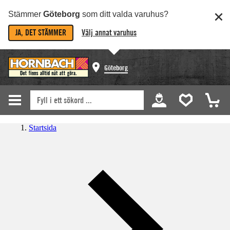
Stämmer
Göteborg
som ditt valda varuhus?
JA, DET STÄMMER
Välj annat varuhus
Göteborg
Startsida