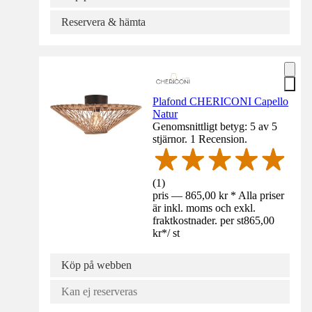
Reservera & hämta
Plafond CHERICONI Capello
Natur
Genomsnittligt betyg: 5 av 5
stjärnor. 1 Recension.
(
1
)
pris — 865,00 kr * Alla priser
är inkl. moms och exkl.
fraktkostnader. per st
865,00
kr
*
/
st
Köp på webben
Kan ej reserveras