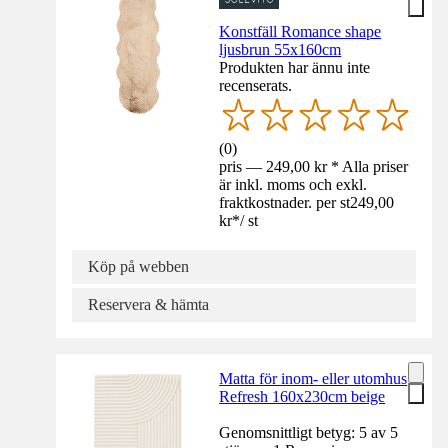
Konstfäll Romance shape
ljusbrun 55x160cm
Produkten har ännu inte
recenserats.
(
0
)
pris — 249,00 kr * Alla priser
är inkl. moms och exkl.
fraktkostnader. per st
249,00
kr
*
/
st
Köp på webben
Reservera & hämta
Matta för inom- eller utomhus
Refresh 160x230cm beige
Genomsnittligt betyg: 5 av 5