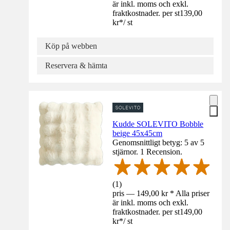
är inkl. moms och exkl.
fraktkostnader. per st
139,00
kr
*
/
st
Köp på webben
Reservera & hämta
Kudde SOLEVITO Bobble
beige 45x45cm
Genomsnittligt betyg: 5 av 5
stjärnor. 1 Recension.
(
1
)
pris — 149,00 kr * Alla priser
är inkl. moms och exkl.
fraktkostnader. per st
149,00
kr
*
/
st