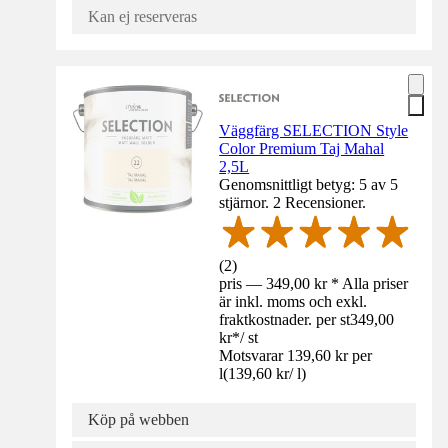
Kan ej reserveras
Väggfärg SELECTION Style
Color Premium Taj Mahal
2,5L
Genomsnittligt betyg: 5 av 5
stjärnor. 2 Recensioner.
(
2
)
pris — 349,00 kr * Alla priser
är inkl. moms och exkl.
fraktkostnader. per st
349,00
kr
*
/
st
Motsvarar 139,60 kr per
l
(
139,60 kr
/
l
)
Köp på webben