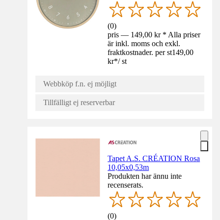
(
0
)
pris — 149,00 kr * Alla priser
är inkl. moms och exkl.
fraktkostnader. per st
149,00
kr
*
/
st
Webbköp f.n. ej möjligt
Tillfälligt ej reserverbar
Tapet A.S. CRÉATION Rosa
10,05x0,53m
Produkten har ännu inte
recenserats.
(
0
)