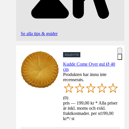
Se alla tips & guider
Kudde Come Over gul Ø 40
cm
Produkten har ännu inte
recenserats.
(
0
)
pris — 199,00 kr * Alla priser
är inkl. moms och exkl.
fraktkostnader. per st
199,00
kr
*
/
st