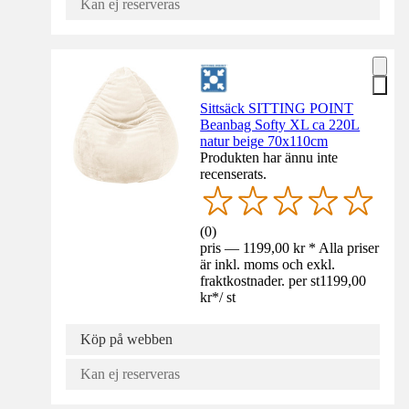
Kan ej reserveras
Sittsäck SITTING POINT
Beanbag Softy XL ca 220L
natur beige 70x110cm
Produkten har ännu inte
recenserats.
(
0
)
pris — 1199,00 kr * Alla priser
är inkl. moms och exkl.
fraktkostnader. per st
1199,00
kr
*
/
st
Köp på webben
Kan ej reserveras