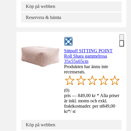
Köp på webben
Reservera & hämta
Sittpuff SITTING POINT
Roll Shara gammelrosa
35x55x65cm
Produkten har ännu inte
recenserats.
(
0
)
pris — 849,00 kr * Alla priser
är inkl. moms och exkl.
fraktkostnader. per st
849,00
kr
*
/
st
Köp på webben