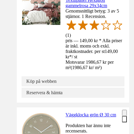
Textilpanel Hexagon
gammelrosa 29x34cm
Genomsnittligt betyg: 3 av 5
stjärnor. 1 Recension.
(
1
)
pris — 149,00 kr * Alla priser
är inkl. moms och exkl.
fraktkostnader. per st
149,00
kr
*
/
st
Motsvarar 1986,67 kr per
m²
(
1986,67 kr
/
m²
)
Köp på webben
Reservera & hämta
Väggklocka grön Ø 30 cm
Produkten har ännu inte
recenserats.