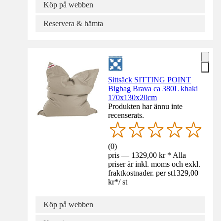
Köp på webben
Reservera & hämta
Sittsäck SITTING POINT
Bigbag Brava ca 380L khaki
170x130x20cm
Produkten har ännu inte
recenserats.
(
0
)
pris — 1329,00 kr * Alla
priser är inkl. moms och exkl.
fraktkostnader. per st
1329,00
kr
*
/
st
Köp på webben