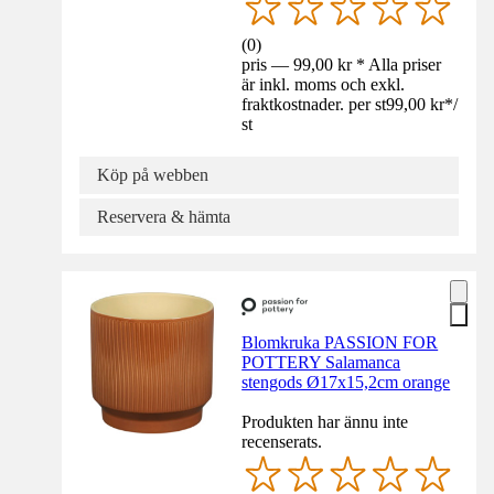
(
0
)
pris — 99,00 kr * Alla priser
är inkl. moms och exkl.
fraktkostnader. per st
99,00 kr
*
/
st
Köp på webben
Reservera & hämta
Blomkruka PASSION FOR
POTTERY Salamanca
stengods Ø17x15,2cm orange
Produkten har ännu inte
recenserats.