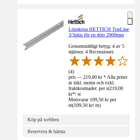
Löpskena HETTICH TopLine
3/3plus för en dörr 2000mm
Genomsnittligt betyg: 4 av 5
stjärnor. 4 Recensioner.
(
4
)
pris — 219,00 kr * Alla priser
är inkl. moms och exkl.
fraktkostnader. per st
219,00
kr
*
/
st
Motsvarar 109,50 kr per
m
(
109,50 kr
/
m
)
Köp på webben
Reservera & hämta