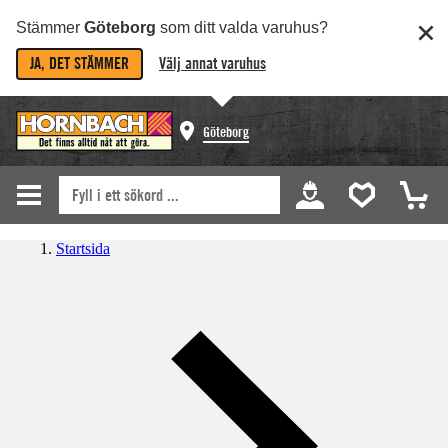
Stämmer
Göteborg
som ditt valda varuhus?
JA, DET STÄMMER
Välj annat varuhus
Göteborg
Startsida