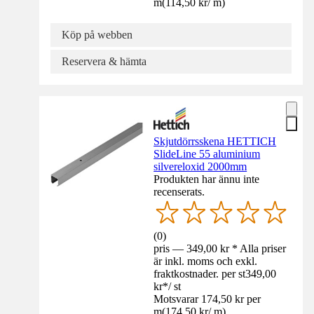
m
(
114,50 kr
/
m
)
Köp på webben
Reservera & hämta
Skjutdörrsskena HETTICH
SlideLine 55 aluminium
silvereloxid 2000mm
Produkten har ännu inte
recenserats.
(
0
)
pris — 349,00 kr * Alla priser
är inkl. moms och exkl.
fraktkostnader. per st
349,00
kr
*
/
st
Motsvarar 174,50 kr per
m
(
174,50 kr
/
m
)