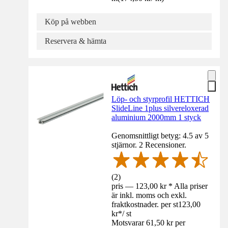
Köp på webben
Reservera & hämta
Löp- och styrprofil HETTICH
SlideLine 1plus silvereloxerad
aluminium 2000mm 1 styck
Genomsnittligt betyg: 4.5 av 5
stjärnor. 2 Recensioner.
(
2
)
pris — 123,00 kr * Alla priser
är inkl. moms och exkl.
fraktkostnader. per st
123,00
kr
*
/
st
Motsvarar 61,50 kr per