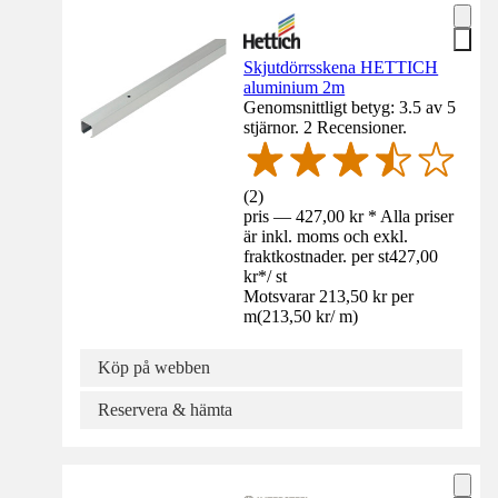
Skjutdörrsskena HETTICH
aluminium 2m
Genomsnittligt betyg: 3.5 av 5
stjärnor. 2 Recensioner.
(
2
)
pris — 427,00 kr * Alla priser
är inkl. moms och exkl.
fraktkostnader. per st
427,00
kr
*
/
st
Motsvarar 213,50 kr per
m
(
213,50 kr
/
m
)
Köp på webben
Reservera & hämta