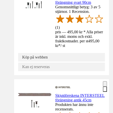
förängning svart 90cm
Genomsnittligt betyg: 3 av 5
stjärnor. 1 Recension.
(
1
)
pris — 495,00 kr * Alla priser
är inkl. moms och exkl.
fraktkostnader. per st
495,00
kr
*
/
st
Köp på webben
Kan ej reserveras
Skjutdörrskena INTERSTEEL
förängning antik 45cm
Produkten har ännu inte
recenserats.