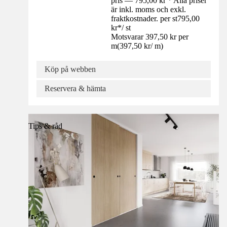
pris — 795,00 kr * Alla priser
är inkl. moms och exkl.
fraktkostnader. per st
795,00
kr
*
/
st
Motsvarar 397,50 kr per
m
(
397,50 kr
/
m
)
Köp på webben
Reservera & hämta
Tips & råd