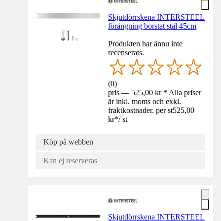
Skjutdörrskena INTERSTEEL
förängning borstat stål 45cm
Produkten har ännu inte
recenserats.
(
0
)
pris — 525,00 kr * Alla priser
är inkl. moms och exkl.
fraktkostnader. per st
525,00
kr
*
/
st
Köp på webben
Kan ej reserveras
Skjutdörrskena INTERSTEEL