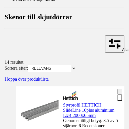
Skenor till skjutdörrar
Alla 
14 resultat
Sortera efter:
Hoppa över produktlista
Styrprofil HETTICH
SlideLine 16plus aluminium
LxB 2000x65mm
Genomsnittligt betyg: 3.5 av 5
stjärnor. 6 Recensioner.