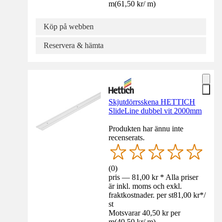
m
(
61,50 kr
/
m
)
Köp på webben
Reservera & hämta
Skjutdörrsskena HETTICH
SlideLine dubbel vit 2000mm
Produkten har ännu inte
recenserats.
(
0
)
pris — 81,00 kr * Alla priser
är inkl. moms och exkl.
fraktkostnader. per st
81,00 kr
*
/
st
Motsvarar 40,50 kr per
m
(
40,50 kr
/
m
)