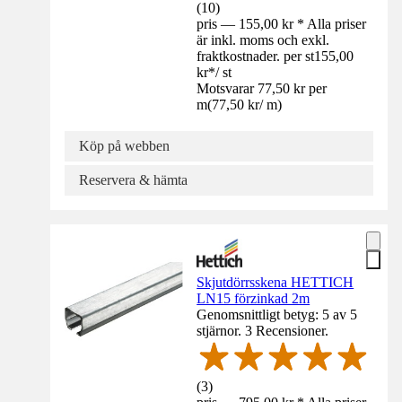
(
10
)
pris — 155,00 kr * Alla priser
är inkl. moms och exkl.
fraktkostnader. per st
155,00
kr
*
/
st
Motsvarar 77,50 kr per
m
(
77,50 kr
/
m
)
Köp på webben
Reservera & hämta
Skjutdörrsskena HETTICH
LN15 förzinkad 2m
Genomsnittligt betyg: 5 av 5
stjärnor. 3 Recensioner.
(
3
)