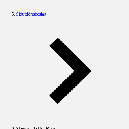
Skjutdörrsbeslag
Skenor till skjutdörrar