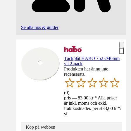
Se alla tips & guider
Täckplåt HABO 752 Ø46mm
vit 2-pack
Produkten har ännu inte
recenserats.
(
0
)
pris — 83,00 kr * Alla priser
är inkl. moms och exkl.
fraktkostnader. per st
83,00 kr
*
/
st
Köp på webben