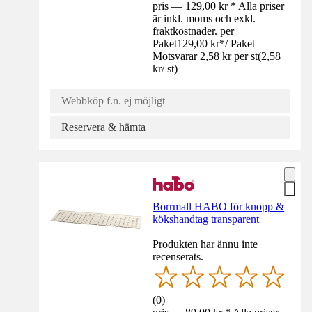
pris — 129,00 kr * Alla priser
är inkl. moms och exkl.
fraktkostnader. per
Paket
129,00 kr
*
/
Paket
Motsvarar 2,58 kr per st
(
2,58
kr
/
st
)
Webbköp f.n. ej möjligt
Reservera & hämta
Borrmall HABO för knopp &
kökshandtag transparent
Produkten har ännu inte
recenserats.
(
0
)