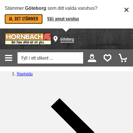
Stämmer
Göteborg
som ditt valda varuhus?
JA, DET STÄMMER
Välj annat varuhus
Göteborg
Startsida