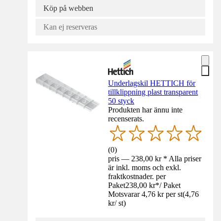
Köp på webben
Kan ej reserveras
Underlagskil HETTICH för
tillklippning plast transparent
50 styck
Produkten har ännu inte
recenserats.
(
0
)
pris — 238,00 kr * Alla priser
är inkl. moms och exkl.
fraktkostnader. per
Paket
238,00 kr
*
/
Paket
Motsvarar 4,76 kr per st
(
4,76
kr
/
st
)