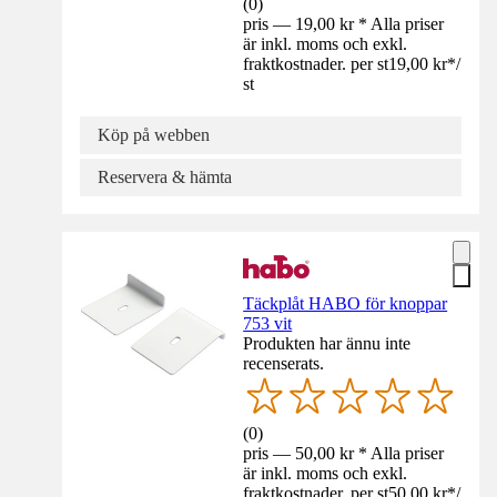
(
0
)
pris — 19,00 kr * Alla priser
är inkl. moms och exkl.
fraktkostnader. per st
19,00 kr
*
/
st
Köp på webben
Reservera & hämta
Täckplåt HABO för knoppar
753 vit
Produkten har ännu inte
recenserats.
(
0
)
pris — 50,00 kr * Alla priser
är inkl. moms och exkl.
fraktkostnader. per st
50,00 kr
*
/