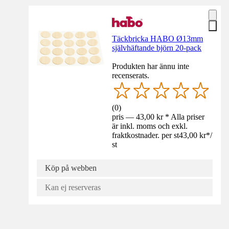
Täckbricka HABO Ø13mm
självhäftande björn 20-pack
Produkten har ännu inte
recenserats.
(
0
)
pris — 43,00 kr * Alla priser
är inkl. moms och exkl.
fraktkostnader. per st
43,00 kr
*
/
st
Köp på webben
Kan ej reserveras