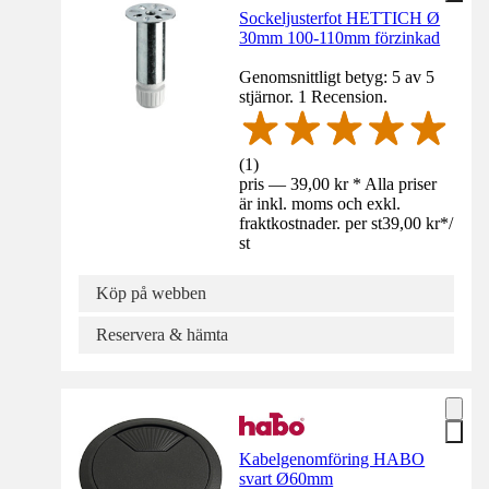
Sockeljusterfot HETTICH Ø
30mm 100-110mm förzinkad
Genomsnittligt betyg: 5 av 5
stjärnor. 1 Recension.
(
1
)
pris — 39,00 kr * Alla priser
är inkl. moms och exkl.
fraktkostnader. per st
39,00 kr
*
/
st
Köp på webben
Reservera & hämta
Kabelgenomföring HABO
svart Ø60mm