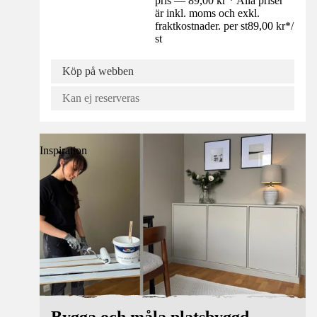
pris — 89,00 kr * Alla priser
är inkl. moms och exkl.
fraktkostnader. per st
89,00 kr
*
/
st
Köp på webben
Kan ej reserveras
Inspiration