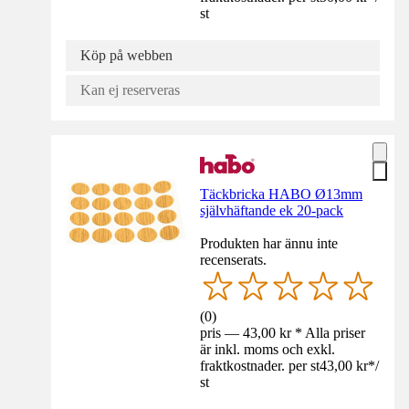
st
Köp på webben
Kan ej reserveras
Täckbricka HABO Ø13mm
självhäftande ek 20-pack
Produkten har ännu inte
recenserats.
(
0
)
pris — 43,00 kr * Alla priser
är inkl. moms och exkl.
fraktkostnader. per st
43,00 kr
*
/
st