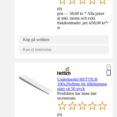
(
0
)
pris — 58,00 kr * Alla priser
är inkl. moms och exkl.
fraktkostnader. per st
58,00 kr
*
/
st
Köp på webben
Kan ej reserveras
Underlagskil HETTICH
100x20x8mm för tillklippning
plast vit 50 styck
Produkten har ännu inte
recenserats.
(
0
)