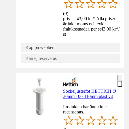
(
0
)
pris — 43,00 kr * Alla priser
är inkl. moms och exkl.
fraktkostnader. per st
43,00 kr
*
/
st
Köp på webben
Kan ej reserveras
Sockeljusterfot HETTICH Ø
30mm 100-110mm plast vit
Produkten har ännu inte
recenserats.