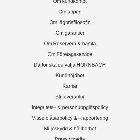
Om kundkontot
Om appen
Om lågprisfilosofin
Om garantier
Om Reservera & hämta
Om Företagsservice
Därför ska du välja HORNBACH
Kundnöjdhet
Karriär
Bli leverantör
Integritets– & personuppgiftspolicy
Visselblåsarpolicy & –rapportering
Miljöskydd & hållbarhet
Press / media