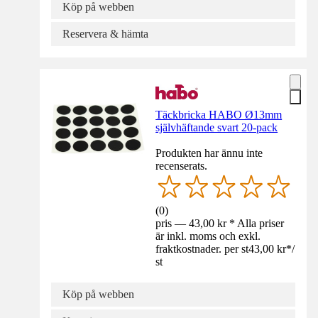
Köp på webben
Reservera & hämta
Täckbricka HABO Ø13mm
självhäftande svart 20-pack
Produkten har ännu inte
recenserats.
(
0
)
pris — 43,00 kr * Alla priser
är inkl. moms och exkl.
fraktkostnader. per st
43,00 kr
*
/
st
Köp på webben