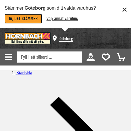
Stämmer
Göteborg
som ditt valda varuhus?
JA, DET STÄMMER
Välj annat varuhus
Göteborg
Startsida