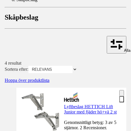
Skåpbeslag
Alla 
4 resultat
Sortera efter:
Hoppa över produktlista
Lyftbeslag HETTICH Lift
Junior med fjäder hö+vä 2 st
Genomsnittligt betyg: 3 av 5
stjärnor. 2 Recensioner.