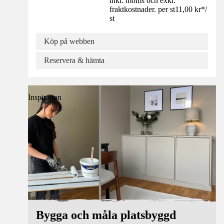
inkl. moms och exkl.
fraktkostnader. per st
11,00 kr
*
/
st
Köp på webben
Reservera & hämta
Inspiration
Bygga och måla platsbyggd